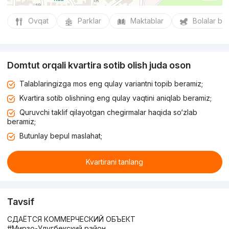
Ovqat
Parklar
Maktablar
Bolalar bo
Domtut orqali kvartira sotib olish juda oson
Talablaringizga mos eng qulay variantni topib beramiz;
Kvartira sotib olishning eng qulay vaqtini aniqlab beramiz;
Quruvchi taklif qilayotgan chegirmalar haqida so‘zlab
beramiz;
Butunlay bepul maslahat;
Kvartirani tanlang
Tavsif
СДАЁТСЯ КОММЕРЧЕСКИЙ ОБЪЕКТ
#Мирзо-Улугбекский район