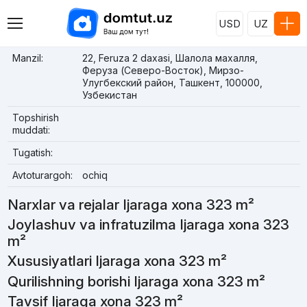
USD
UZ
Manzil:
22, Feruza 2 daxasi, Шалола махалля,
Феруза (Северо-Восток), Мирзо-
Улугбекский район, Ташкент, 100000,
Узбекистан
Topshirish
muddati:
Tugatish:
Avtoturargoh:
ochiq
Narxlar va rejalar Ijaraga xona 323 m²
Joylashuv va infratuzilma Ijaraga xona 323
m²
Xususiyatlari Ijaraga xona 323 m²
Qurilishning borishi Ijaraga xona 323 m²
Tavsif Ijaraga xona 323 m²