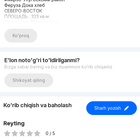
Феруза Дока хлеб
СЕВЕРО-ВОСТОК
ПЛОЩАДЬ : 323 кв.м
Состояние: Евроремонт
С Мебель и техникой
7 ком, кухня
Ko'proq
- 4 санузел (душевой)
парковка
ЦЕНА: $4000
+998933373776
E'lon noto'g'ri to'ldirilganmi?
Bizga xabar bering va biz muammoni ko‘rib chiqamiz
Shikoyat qiling
Ko'rib chiqish va baholash
Sharh yozish
Reyting
0 / 5