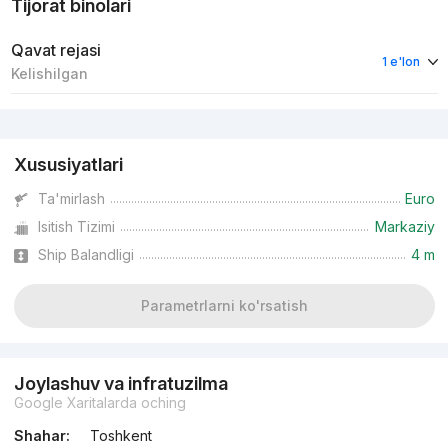
Tijorat binolari
Qavat rejasi
1 e'lon
Kelishilgan
Reklama
Xususiyatlari
Ta'mirlash
Euro
Isitish Tizimi
Markaziy
Ship Balandligi
4 m
Parametrlarni ko'rsatish
Joylashuv va infratuzilma
Google Xaritalarda oching
Shahar:
Toshkent