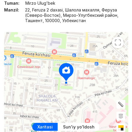
Tuman:
Mirzo Ulug'bek
Manzil:
22, Feruza 2 daxasi, Шалола махалля, Феруза
(Северо-Восток), Мирзо-Улугбекский район,
Ташкент, 100000, Узбекистан
Xaritasi
Sun'iy yo'ldosh