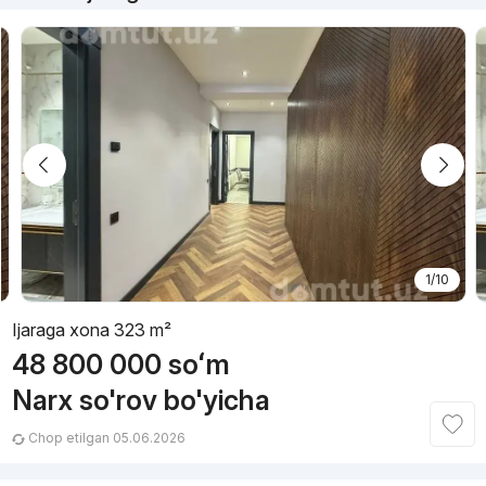
1/10
Ijaraga xona 323 m²
48 800 000
soʻm
Narx so'rov bo'yicha
Chop etilgan 05.06.2026