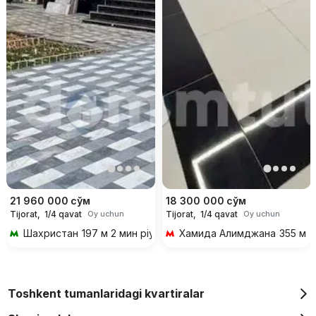
21 960 000
сўм
18 300 000
сўм
Tijorat,
1/4 qavat
Tijorat,
1/4 qavat
Oy uchun
Oy uchun
Шахристан
197 м 2 мин piyoda
Хамида Алимджана
355 м 4
Toshkent tumanlaridagi kvartiralar