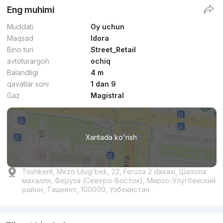
Eng muhimi
Muddati
Oy uchun
Maqsad
Idora
Bino turi
Street_Retail
avtoturargoh
ochiq
Balandligi
4 m
qavatlar soni
1 dan 9
Gaz
Magistral
Xaritada ko'rish
Toshkent, Mirzo Ulug'bek, 22, Feruza 2 daxasi, Шалола
махалля, Феруза (Северо-Восток), Мирзо-Улугбекский
район, Ташкент, 100000, Узбекистан