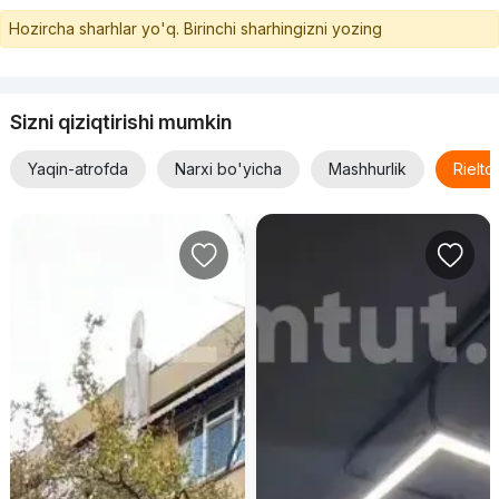
Hozircha sharhlar yo'q. Birinchi sharhingizni yozing
Sizni qiziqtirishi mumkin
Yaqin-atrofda
Narxi bo'yicha
Mashhurlik
Rielt