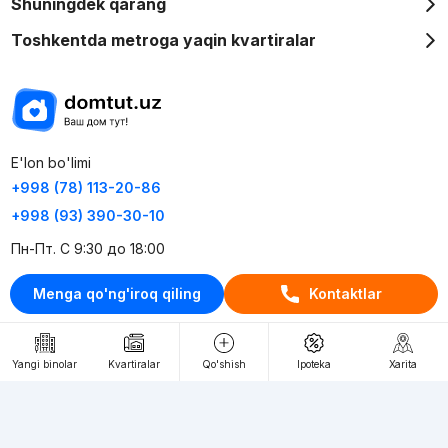
Shuningdek qarang
Toshkentda metroga yaqin kvartiralar
E'lon bo'limi
+998 (78) 113-20-86
+998 (93) 390-30-10
Пн-Пт. С 9:30 до 18:00
Menga qo'ng'iroq qiling
Kontaktlar
RU
UZ
Kontaktlar
Yangi binolar
Kvartiralar
Qo'shish
Ipoteka
Xarita
loyiha haqida
Webnow © loyihasi