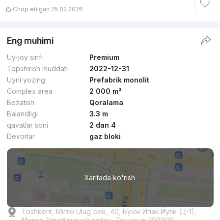
Chop etilgan 25.02.2026
Eng muhimi
Uy-joy sinfi
Premium
Topshirish muddati
2022-12-31
Uyni yozing
Prefabrik monolit
Complex area
2 000 m²
Bezatish
Qoralama
Balandligi
3.3 m
qavatlar soni
2 dan 4
Devorlar
gaz bloki
Xaritada ko'rish
Toshkent, Mirzo Ulug'bek, 40, Буюк Ипак Йули (Ц-1),