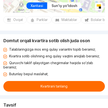
Xaritasi
Sun'iy yo'ldosh
Ovqat
Parklar
Maktablar
Bolalar bo
Domtut orqali kvartira sotib olish juda oson
Talablaringizga mos eng qulay variantni topib beramiz;
Kvartira sotib olishning eng qulay vaqtini aniqlab beramiz;
Quruvchi taklif qilayotgan chegirmalar haqida so‘zlab
beramiz;
Butunlay bepul maslahat;
Kvartirani tanlang
Tavsif