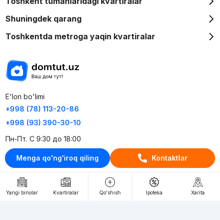
Toshkent tumanlaridagi kvartiralar
Shuningdek qarang
Toshkentda metroga yaqin kvartiralar
E'lon bo'limi
+998 (78) 113-20-86
+998 (93) 390-30-10
Пн-Пт. С 9:30 до 18:00
Menga qo'ng'iroq qiling
Kontaktlar
RU
UZ
Kontaktlar
Yangi binolar
Kvartiralar
Qo'shish
Ipoteka
Xarita
loyiha haqida