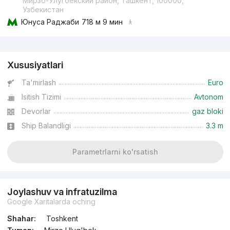
Мирзо-Улугбекский район, Ташкент, 100000,
Узбекистан
Юнуса Раджаби
718 м 9 мин
Reklama
Xususiyatlari
Ta'mirlash
Euro
Isitish Tizimi
Avtonom
Devorlar
gaz bloki
Ship Balandligi
3.3 m
Parametrlarni ko'rsatish
Joylashuv va infratuzilma
Google Xaritalarda oching
Shahar:
Toshkent