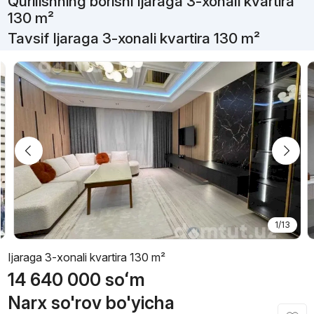
Qurilishning borishi Ijaraga 3-xonali kvartira
130 m²
Tavsif Ijaraga 3-xonali kvartira 130 m²
1/13
Ijaraga 3-xonali kvartira 130 m²
14 640 000
soʻm
Narx so'rov bo'yicha