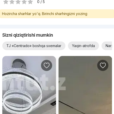
0 / 5
Hozircha sharhlar yo'q. Birinchi sharhingizni yozing
Sizni qiziqtirishi mumkin
TJ «Centrado» boshqa sxemalar
Yaqin-atrofda
Narx