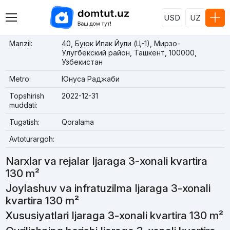
USD
UZ
Manzil:
40, Буюк Ипак Йули (Ц-1), Мирзо-
Улугбекский район, Ташкент, 100000,
Узбекистан
Metro:
Юнуса Раджаби
Topshirish
2022-12-31
muddati:
Tugatish:
Qoralama
Avtoturargoh:
Narxlar va rejalar Ijaraga 3-xonali kvartira
130 m²
Joylashuv va infratuzilma Ijaraga 3-xonali
kvartira 130 m²
Xususiyatlari Ijaraga 3-xonali kvartira 130 m²