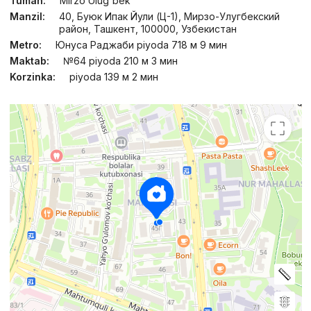
Tuman:
Mirzo Ulug'bek
Manzil:
40, Буюк Ипак Йули (Ц-1), Мирзо-Улугбекский
район, Ташкент, 100000, Узбекистан
Metro:
Юнуса Раджаби piyoda 718 м 9 мин
Maktab:
№64 piyoda 210 м 3 мин
Korzinka:
piyoda 139 м 2 мин