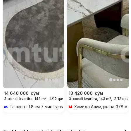
14 640 000
сўм
13 420 000
сўм
3-xonali kvartira, 143 m²,
4/12 qavat
3-xonali kvartira, 143 m²,
2/12 qava
For days
Ташкент
1.8 км 7 мин transportda
Хамида Алимджана
378 м 5