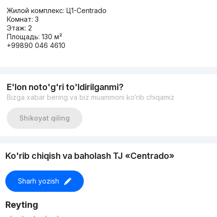
Жилой комплекс: Ц1-Centrado
Комнат: 3
Этаж: 2
Площадь: 130 м²
+99890 046 4610
E'lon noto'g'ri to'ldirilganmi?
Bizga xabar bering va biz muammoni ko‘rib chiqamiz
Shikoyat qiling
Ko'rib chiqish va baholash TJ «Centrado»
Sharh yozish
Reyting