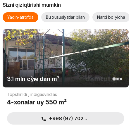
Sizni qiziqtirishi mumkin
Yaqin-atrofda
Bu xususiyatlar bilan
Narxi bo'yicha
3.1 mln
сўм
dan m²
Topshirildi
,
indigasvilidias
4-xonalar uy 550 m²
+998 (97) 702...