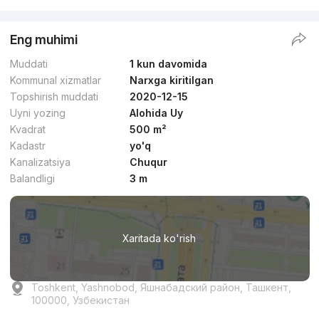
Eng muhimi
Muddati
1 kun davomida
Kommunal xizmatlar
Narxga kiritilgan
Topshirish muddati
2020-12-15
Uyni yozing
Alohida Uy
Kvadrat
500 m²
Kadastr
yo'q
Kanalizatsiya
Chuqur
Balandligi
3 m
Xaritada ko'rish
Toshkent, Yashnobod, Яшнабадский район, Ташкент,
100000, Узбекистан