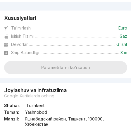
Reklama
Xususiyatlari
Ta'mirlash
Euro
Isitish Tizimi
Gaz
Devorlar
G'isht
Ship Balandligi
3 m
Parametrlarni ko'rsatish
Joylashuv va infratuzilma
Google Xaritalarda oching
Shahar:
Toshkent
Tuman:
Yashnobod
Manzil:
Яшнабадский район, Ташкент, 100000,
Узбекистан