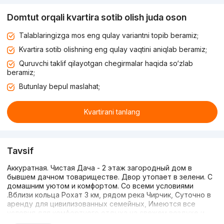
Domtut orqali kvartira sotib olish juda oson
Talablaringizga mos eng qulay variantni topib beramiz;
Kvartira sotib olishning eng qulay vaqtini aniqlab beramiz;
Quruvchi taklif qilayotgan chegirmalar haqida so‘zlab
beramiz;
Butunlay bepul maslahat;
Kvartirani tanlang
Tavsif
Аккуратная. Чистая Дача - 2 этаж загородный дом в
бывшем дачном товариществе. Двор утопает в зелени. С
домашним уютом и комфортом. Со всеми условиями
.Вблизи кольца Рохат 3 км, рядом река Чирчик, Суточно в
аренду для цивилизованных семейных, Имеются все
условия для комфортного отдыха на свежем воздухе и
проживания.Новая бытовая техника, интерет безлим