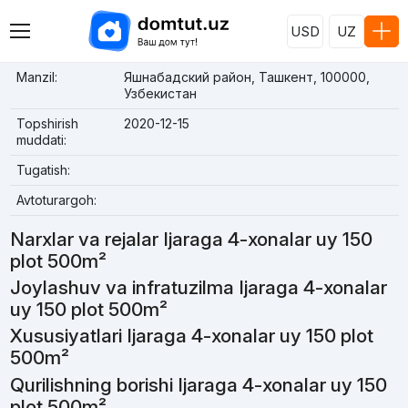
USD
UZ
Manzil:
Яшнабадский район, Ташкент, 100000,
Узбекистан
Topshirish
2020-12-15
muddati:
Tugatish:
Avtoturargoh:
Narxlar va rejalar Ijaraga 4-xonalar uy 150
plot 500m²
Joylashuv va infratuzilma Ijaraga 4-xonalar
uy 150 plot 500m²
Xususiyatlari Ijaraga 4-xonalar uy 150 plot
500m²
Qurilishning borishi Ijaraga 4-xonalar uy 150
plot 500m²