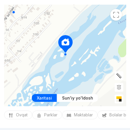
Xaritasi
Sun'iy yo'ldosh
Ovqat
Parklar
Maktablar
Bolalar bo