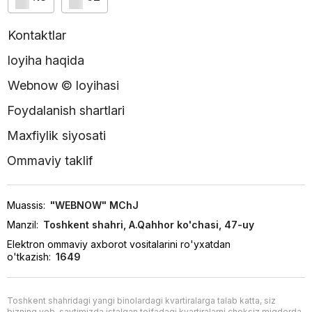
Kontaktlar
loyiha haqida
Webnow © loyihasi
Foydalanish shartlari
Maxfiylik siyosati
Ommaviy taklif
Muassis:
"WEBNOW" MChJ
Manzil:
Toshkent shahri, A.Qahhor ko'chasi, 47-uy
Elektron ommaviy axborot vositalarini ro'yxatdan
o'tkazish:
1649
Toshkent shahridagi yangi binolardagi kvartiralarga talab katta, siz
bizning veb-saytimizda istalgan toifadagi kvartiralarni cheksiz miqdorda