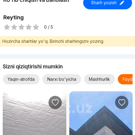
Sharh yozish
Reyting
0 / 5
Hozircha sharhlar yo'q. Birinchi sharhingizni yozing
Sizni qiziqtirishi mumkin
Yaqin-atrofda
Narxi bo'yicha
Mashhurlik
Foyda