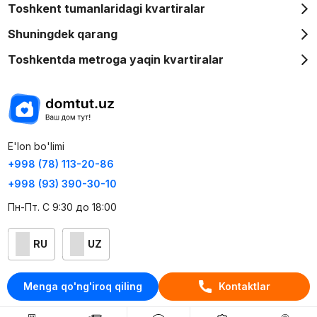
Toshkent tumanlaridagi kvartiralar
Shuningdek qarang
Toshkentda metroga yaqin kvartiralar
E'lon bo'limi
+998 (78) 113-20-86
+998 (93) 390-30-10
Пн-Пт. С 9:30 до 18:00
RU
UZ
Kontaktlar
Menga qo'ng'iroq qiling
Kontaktlar
loyiha haqida