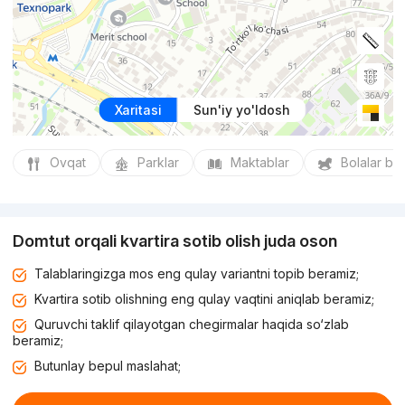
Xaritasi
Sun'iy yo'ldosh
Ovqat
Parklar
Maktablar
Bolalar bo
Domtut orqali kvartira sotib olish juda oson
Talablaringizga mos eng qulay variantni topib beramiz;
Kvartira sotib olishning eng qulay vaqtini aniqlab beramiz;
Quruvchi taklif qilayotgan chegirmalar haqida so‘zlab
beramiz;
Butunlay bepul maslahat;