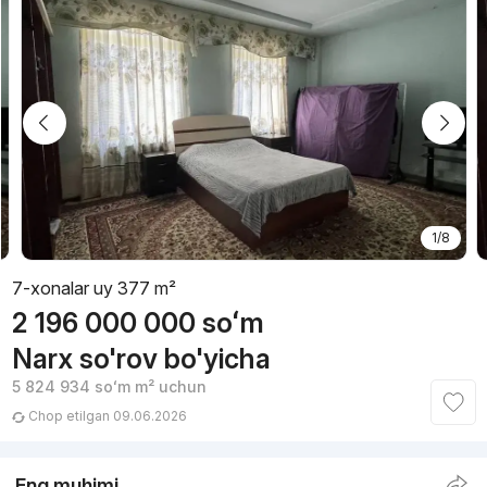
1/8
7-xonalar uy 377 m²
2 196 000 000
soʻm
Narx so'rov bo'yicha
5 824 934
soʻm
m² uchun
Chop etilgan 09.06.2026
Eng muhimi