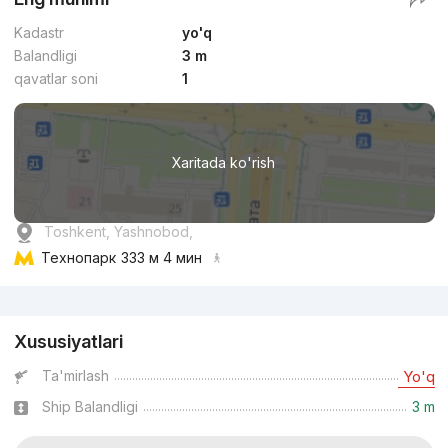
Kadastr
yo'q
Balandligi
3 m
qavatlar soni
1
Xaritada ko'rish
Toshkent, Yashnobod,
Технопарк
333 м 4 мин
Reklama
Xususiyatlari
Ta'mirlash
Yo'q
Ship Balandligi
3 m