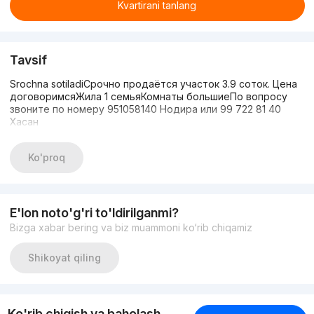
Kvartirani tanlang
Tavsif
Srochna sotiladiСрочно продаётся участок 3.9 соток. Цена
договоримсяЖила 1 семьяКомнаты большиеПо вопросу
звоните по номеру 951058140 Нодира или 99 722 81 40
Хасан
Ko'proq
E'lon noto'g'ri to'ldirilganmi?
Bizga xabar bering va biz muammoni ko‘rib chiqamiz
Shikoyat qiling
Ko'rib chiqish va baholash