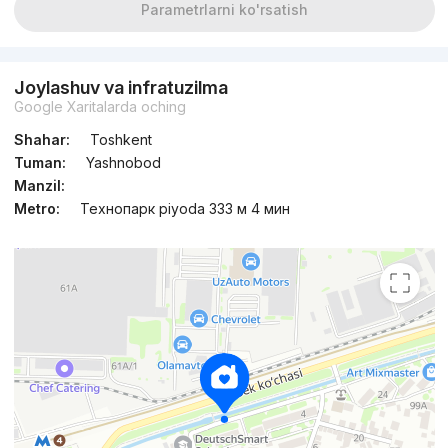
Parametrlarni ko'rsatish
Joylashuv va infratuzilma
Google Xaritalarda oching
Shahar:
Toshkent
Tuman:
Yashnobod
Manzil:
Metro:
Технопарк piyoda 333 м 4 мин