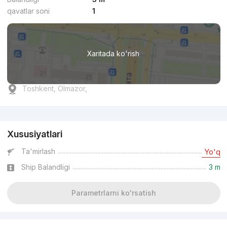
qavatlar soni
1
Xaritada ko'rish
Toshkent, Olmazor,
Reklama
Xususiyatlari
Ta'mirlash
Yo'q
Ship Balandligi
3 m
Parametrlarni ko'rsatish