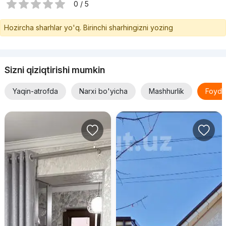
0 / 5
Hozircha sharhlar yo'q. Birinchi sharhingizni yozing
Sizni qiziqtirishi mumkin
Yaqin-atrofda
Narxi bo'yicha
Mashhurlik
Foyda