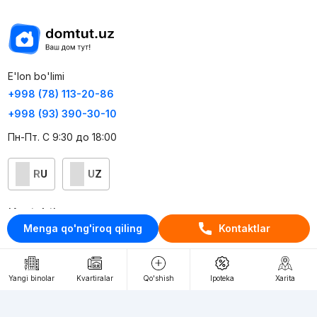
E'lon bo'limi
+998 (78) 113-20-86
+998 (93) 390-30-10
Пн-Пт. С 9:30 до 18:00
RU
UZ
Kontaktlar
Menga qo'ng'iroq qiling
Kontaktlar
loyiha haqida
Webnow © loyihasi
Yangi binolar
Kvartiralar
Qo'shish
Ipoteka
Xarita
Foydalanish shartlari
Maxfiylik siyosati