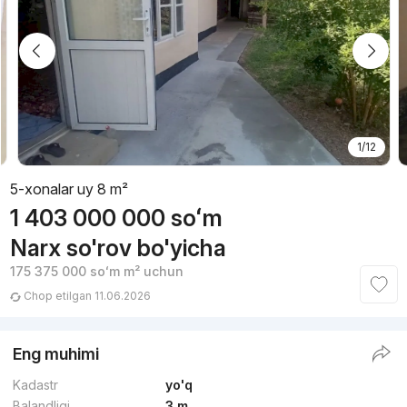
1/12
5-xonalar uy 8 m²
1 403 000 000
soʻm
Narx so'rov bo'yicha
175 375 000
soʻm
m² uchun
Chop etilgan 11.06.2026
Eng muhimi
Kadastr
yo'q
Balandligi
3 m