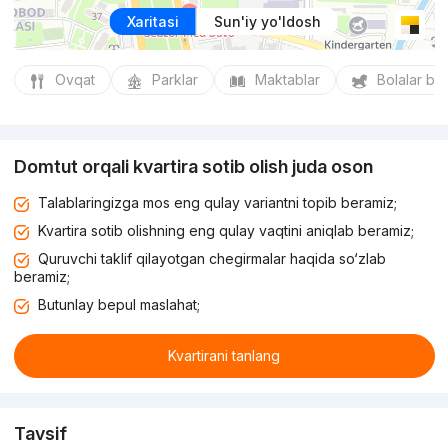
Xaritasi
Sun'iy yo'ldosh
Ovqat
Parklar
Maktablar
Bolalar bo
Domtut orqali kvartira sotib olish juda oson
Talablaringizga mos eng qulay variantni topib beramiz;
Kvartira sotib olishning eng qulay vaqtini aniqlab beramiz;
Quruvchi taklif qilayotgan chegirmalar haqida so‘zlab
beramiz;
Butunlay bepul maslahat;
Kvartirani tanlang
Tavsif