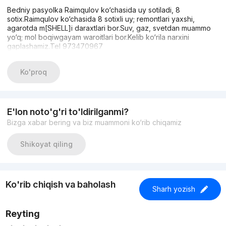
Bedniy pasyolka Raimqulov ko‘chasida uy sotiladi, 8
sotix.Raimqulov ko‘chasida 8 sotixli uy; remontlari yaxshi,
agarotda m[SHELL]i daraxtlari bor.Suv, gaz, svetdan muammo
yo‘q; mol boqiwgayam waroitlari bor.Kelib ko‘rila narxini
gaplashamiz.Tel 973470967
Ko'proq
E'lon noto'g'ri to'ldirilganmi?
Bizga xabar bering va biz muammoni ko‘rib chiqamiz
Shikoyat qiling
Ko'rib chiqish va baholash
Sharh yozish
Reyting