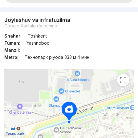
Joylashuv va infratuzilma
Google Xaritalarda oching
Shahar:
Toshkent
Tuman:
Yashnobod
Manzil:
Metro:
Технопарк piyoda 333 м 4 мин