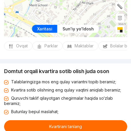
Xaritasi
Sun'iy yo'ldosh
Ovqat
Parklar
Maktablar
Bolalar bo
Domtut orqali kvartira sotib olish juda oson
Talablaringizga mos eng qulay variantni topib beramiz;
Kvartira sotib olishning eng qulay vaqtini aniqlab beramiz;
Quruvchi taklif qilayotgan chegirmalar haqida so‘zlab
beramiz;
Butunlay bepul maslahat;
Kvartirani tanlang