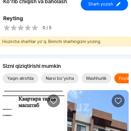
Ko'rib chiqish va baholash
Sharh yozish
Reyting
0 / 5
Hozircha sharhlar yo'q. Birinchi sharhingizni yozing
Sizni qiziqtirishi mumkin
Yaqin-atrofda
Narxi bo'yicha
Mashhurlik
Foyda