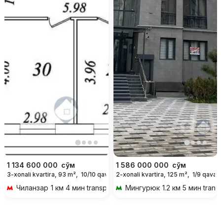
1 134 600 000
сўм
1 586 000 000
сўм
3-xonali kvartira, 93 m²,
10/10 qavat
2-xonali kvartira, 125 m²,
1/9 qavat
Чиланзар
1 км 4 мин transportda
Мингурюк
1.2 км 5 мин trans