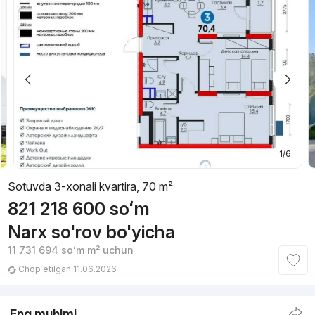
1/6
Sotuvda 3-xonali kvartira, 70 m²
821 218 600
soʻm
Narx so'rov bo'yicha
11 731 694
soʻm
m² uchun
Chop etilgan 11.06.2026
Eng muhimi