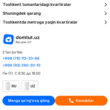
Toshkent tumanlaridagi kvartiralar
Shuningdek qarang
Toshkentda metroga yaqin kvartiralar
E'lon bo'limi
+998 (78) 113-20-86
+998 (93) 390-30-10
Пн-Пт. С 9:30 до 18:00
RU
UZ
Kontaktlar
Menga qo'ng'iroq qiling
Kontaktlar
loyiha haqida