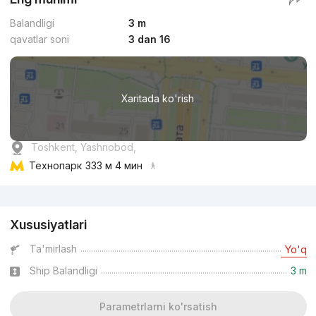
Balandligi
3 m
qavatlar soni
3 dan 16
Xaritada ko'rish
Toshkent, Yashnobod,
Технопарк
333 м 4 мин
Reklama
Xususiyatlari
Ta'mirlash
Yo'q
Ship Balandligi
3 m
Parametrlarni ko'rsatish