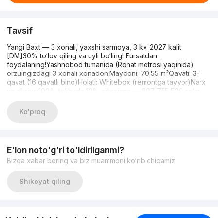
Tavsif
Yangi Baxt — 3 xonali, yaxshi sarmoya, 3 kv. 2027 kalit
[DM]30% to‘lov qiling va uyli bo‘ling! Fursatdan
foydalaning!Yashnobod tumanida (Rohat metrosi yaqinida)
orzuingizdagi 3 xonali xonadon:Maydoni: 70.55 m²Qavati: 3-
qavat (16 qavatli bino)Holati: Whitebox (remontga tayyor)Narx
va aksiya:100% to‘lovda 12% chegirma — 807 755 520 so‘m
(67 313 USD)Aksiya: Oyiga bor-yo‘g‘i 7.5 mln so‘mdan to‘lab
boring!Topshirish muddati: 2027-yil 3 kv.To‘g‘ridan-to‘g‘ri
Ko'proq
sotuv!Qo‘ng‘iroq qiling yoki telegramga yozing:Davron
E'lon noto'g'ri to'ldirilganmi?
Bizga xabar bering va biz muammoni ko‘rib chiqamiz
Shikoyat qiling