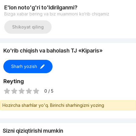
E'lon noto'g'ri to'ldirilganmi?
Bizga xabar bering va biz muammoni ko‘rib chiqamiz
Shikoyat qiling
Ko'rib chiqish va baholash TJ «Kiparis»
Sharh yozish
Reyting
0 / 5
Hozircha sharhlar yo'q. Birinchi sharhingizni yozing
Sizni qiziqtirishi mumkin