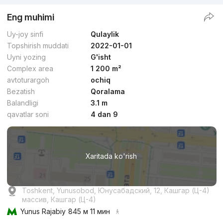
Eng muhimi
Uy-joy sinfi
Qulaylik
Topshirish muddati
2022-01-01
Uyni yozing
G'isht
Complex area
1 200 m²
avtoturargoh
ochiq
Bezatish
Qoralama
Balandligi
3.1 m
qavatlar soni
4 dan 9
Xaritada ko'rish
Toshkent, Yunusobod, Юнусабадский, 12, Кашгар (Ц-4)
массив, Кашгар (Ц-4)
Yunus Rajabiy
845 м 11 мин