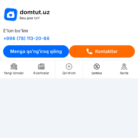
E'lon bo'limi
+998 (78) 113-20-86
+998 (93) 390-30-10
Menga qo'ng'iroq qiling
Kontaktlar
Пн-Пт. С 9:30 до 18:00
RU
UZ
Yangi binolar
Kvartiralar
Qo'shish
Ipoteka
Xarita
Kontaktlar
loyiha haqida
Webnow © loyihasi
Foydalanish shartlari
Maxfiylik siyosati