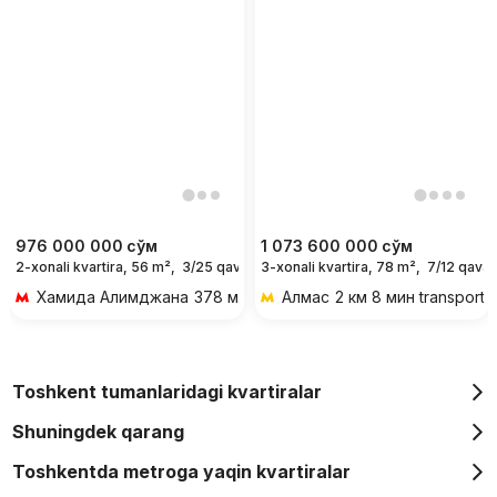
976 000 000
сўм
1 073 600 000
сўм
2-xonali kvartira, 56 m²,
3/25 qavat
3-xonali kvartira, 78 m²,
7/12 qavat
Хамида Алимджана
378 м 5 мин piyoda
Алмас
2 км 8 мин transportd
Toshkent tumanlaridagi kvartiralar
Shuningdek qarang
Toshkentda metroga yaqin kvartiralar