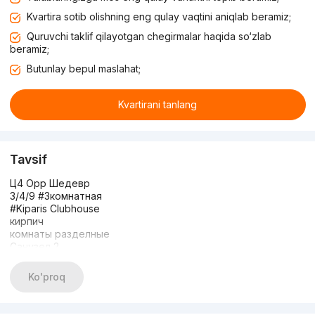
Kvartira sotib olishning eng qulay vaqtini aniqlab beramiz;
Quruvchi taklif qilayotgan chegirmalar haqida so‘zlab
beramiz;
Butunlay bepul maslahat;
Kvartirani tanlang
Tavsif
Ц4 Орр Шедевр
3/4/9 #3комнатная
#Kiparis Clubhouse
кирпич
комнаты разделные
Санузел 2
евро Ремонт
мебель+техника
Ko'proq
Цена 165000
+998949913377