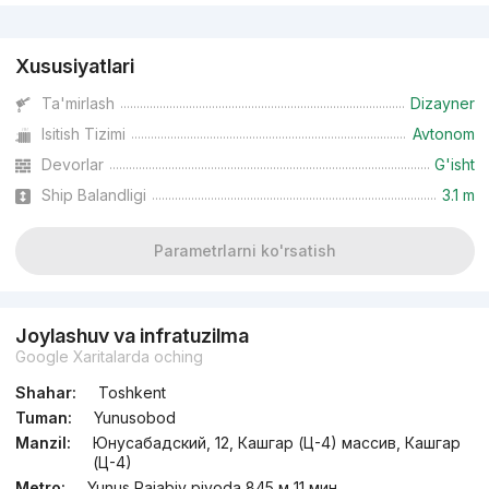
Reklama
Xususiyatlari
Ta'mirlash
Dizayner
Isitish Tizimi
Avtonom
Devorlar
G'isht
Ship Balandligi
3.1 m
Parametrlarni ko'rsatish
Joylashuv va infratuzilma
Google Xaritalarda oching
Shahar:
Toshkent
Tuman:
Yunusobod
Manzil:
Юнусабадский, 12, Кашгар (Ц-4) массив, Кашгар
(Ц-4)
Metro:
Yunus Rajabiy piyoda 845 м 11 мин