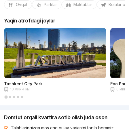
Ovqat
Parklar
Maktablar
Bolalar bo
Yaqin atrofdagi joylar
Tashkent City Park
Eco Park
10 мин 4 км
6 мин 2
Domtut orqali kvartira sotib olish juda oson
Talablaringizga mos eng qulay variantni topib beramiz;