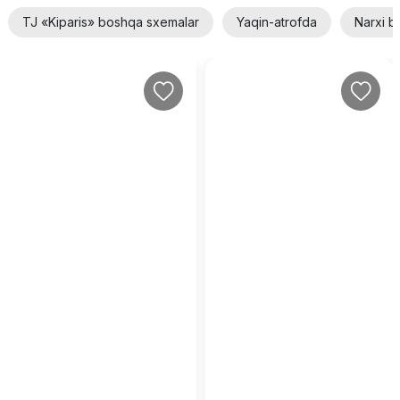
TJ «Kiparis» boshqa sxemalar
Yaqin-atrofda
Narxi b