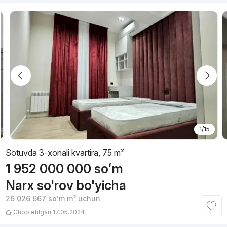
1/15
Sotuvda 3-xonali kvartira, 75 m²
1 952 000 000
soʻm
Narx so'rov bo'yicha
26 026 667
soʻm
m² uchun
Chop etilgan 17.05.2024