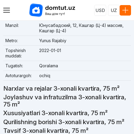
USD
UZ
Manzil:
Юнусабадский, 12, Кашгар (Ц-4) массив,
Кашгар (Ц-4)
Metro:
Yunus Rajabiy
Topshirish
2022-01-01
muddati:
Tugatish:
Qoralama
Avtoturargoh:
ochiq
Narxlar va rejalar 3-xonali kvartira, 75 m²
Joylashuv va infratuzilma 3-xonali kvartira,
75 m²
Xususiyatlari 3-xonali kvartira, 75 m²
Qurilishning borishi 3-xonali kvartira, 75 m²
Tavsif 3-xonali kvartira, 75 m²