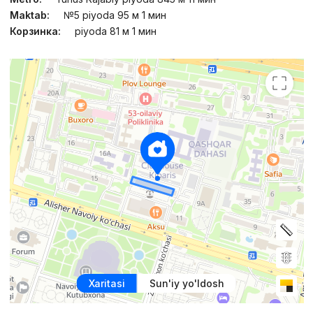
Maktab:
№5 piyoda 95 м 1 мин
Корзинка:
piyoda 81 м 1 мин
Xaritasi
Sun'iy yo'ldosh