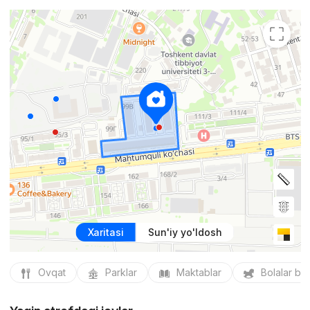
Xaritasi
Sun'iy yo'ldosh
Ovqat
Parklar
Maktablar
Bolalar bo