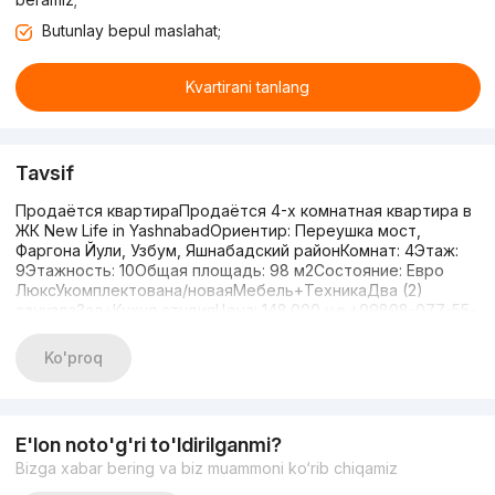
Butunlay bepul maslahat;
Kvartirani tanlang
Tavsif
Продаётся квартираПродаётся 4-х комнатная квартира в
ЖК New Life in YashnabadОриентир: Переушка мост,
Фаргона Йули, Узбум, Яшнабадский районКомнат: 4Этаж:
9Этажность: 10Общая площадь: 98 м2Состояние: Евро
ЛюксУкомплектована/новаяМебель+ТехникаДва (2)
санузлаЗал+Кухня студияЦена: 148.000 y.e.+99898-077-55-
55
Ko'proq
E'lon noto'g'ri to'ldirilganmi?
Bizga xabar bering va biz muammoni ko‘rib chiqamiz