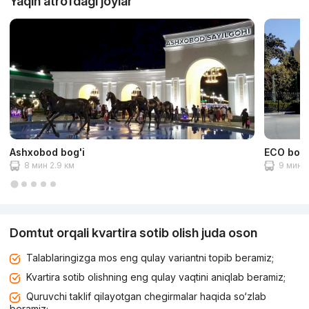
Yaqin atrofdagi joylar
Ashxobod bog'i
ECO bog'
8 мин 2.9 км
9 мин 3
Domtut orqali kvartira sotib olish juda oson
Talablaringizga mos eng qulay variantni topib beramiz;
Kvartira sotib olishning eng qulay vaqtini aniqlab beramiz;
Quruvchi taklif qilayotgan chegirmalar haqida so‘zlab
beramiz;