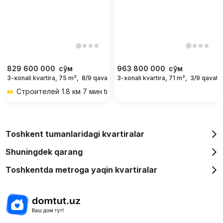
829 600 000
сўм
963 800 000
сўм
3-xonali kvartira, 75 m²,
8/9 qavat
3-xonali kvartira, 71 m²,
3/9 qavat
Строителей
1.8 км 7 мин transportda
Toshkent tumanlaridagi kvartiralar
Shuningdek qarang
Toshkentda metroga yaqin kvartiralar