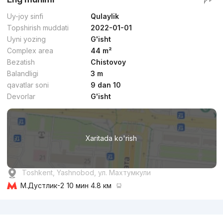
Uy-joy sinfi
Qulaylik
Topshirish muddati
2022-01-01
Uyni yozing
G'isht
Complex area
44 m²
Bezatish
Chistovoy
Balandligi
3 m
qavatlar soni
9 dan 10
Devorlar
G'isht
Xaritada ko'rish
Toshkent, Yashnobod, ул. Махтумкули
М.Дустлик-2
10 мин 4.8 км
Reklama