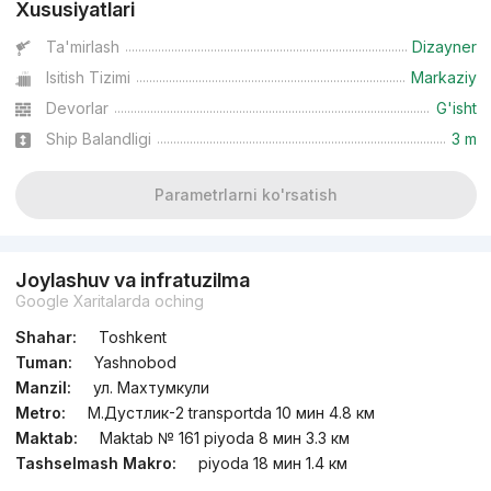
Xususiyatlari
Ta'mirlash
Dizayner
Isitish Tizimi
Markaziy
Devorlar
G'isht
Ship Balandligi
3 m
Parametrlarni ko'rsatish
Joylashuv va infratuzilma
Google Xaritalarda oching
Shahar:
Toshkent
Tuman:
Yashnobod
Manzil:
ул. Махтумкули
Metro:
М.Дустлик-2 transportda 10 мин 4.8 км
Maktab:
Maktab № 161 piyoda 8 мин 3.3 км
Tashselmash Makro:
piyoda 18 мин 1.4 км