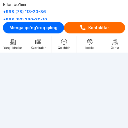
E'lon bo'limi
+998 (78) 113-20-86
+998 (93) 390-30-10
Menga qo'ng'iroq qiling
Kontaktlar
Пн-Пт. С 9:30 до 18:00
RU
UZ
Yangi binolar
Kvartiralar
Qo'shish
Ipoteka
Xarita
Kontaktlar
loyiha haqida
Webnow © loyihasi
Foydalanish shartlari
Maxfiylik siyosati
Ommaviy taklif