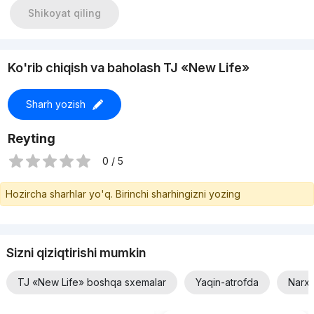
Shikoyat qiling
Ko'rib chiqish va baholash TJ «New Life»
Sharh yozish
Reyting
0 / 5
Hozircha sharhlar yo'q. Birinchi sharhingizni yozing
Sizni qiziqtirishi mumkin
TJ «New Life» boshqa sxemalar
Yaqin-atrofda
Narxi