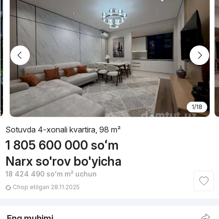
1/18
Sotuvda 4-xonali kvartira, 98 m²
1 805 600 000
soʻm
Narx so'rov bo'yicha
18 424 490
soʻm
m² uchun
Chop etilgan 28.11.2025
Eng muhimi