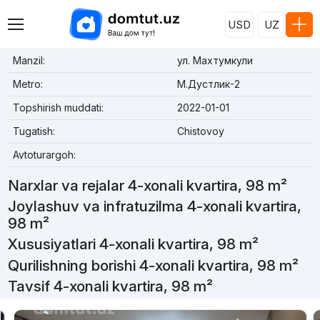
USD
UZ
Manzil:
ул. Махтумкули
Metro:
М.Дустлик-2
Topshirish muddati:
2022-01-01
Tugatish:
Chistovoy
Avtoturargoh:
Narxlar va rejalar 4-xonali kvartira, 98 m²
Joylashuv va infratuzilma 4-xonali kvartira,
98 m²
Xususiyatlari 4-xonali kvartira, 98 m²
Qurilishning borishi 4-xonali kvartira, 98 m²
Tavsif 4-xonali kvartira, 98 m²