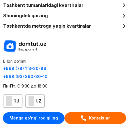
Toshkent tumanlaridagi kvartiralar
Shuningdek qarang
Toshkentda metroga yaqin kvartiralar
E'lon bo'limi
+998 (78) 113-20-86
+998 (93) 390-30-10
Пн-Пт. С 9:30 до 18:00
RU
UZ
Kontaktlar
Menga qo'ng'iroq qiling
Kontaktlar
loyiha haqida