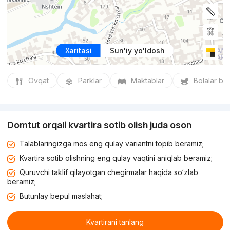
Xaritasi
Sun'iy yo'ldosh
Ovqat
Parklar
Maktablar
Bolalar bo
Domtut orqali kvartira sotib olish juda oson
Talablaringizga mos eng qulay variantni topib beramiz;
Kvartira sotib olishning eng qulay vaqtini aniqlab beramiz;
Quruvchi taklif qilayotgan chegirmalar haqida so‘zlab
beramiz;
Butunlay bepul maslahat;
Kvartirani tanlang