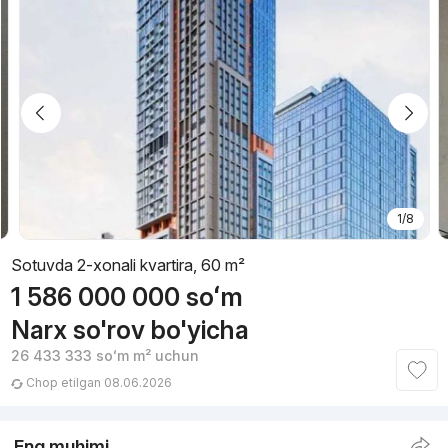
1/8
Sotuvda 2-xonali kvartira, 60 m²
1 586 000 000
soʻm
Narx so'rov bo'yicha
26 433 333
soʻm
m² uchun
Chop etilgan 08.06.2026
Eng muhimi