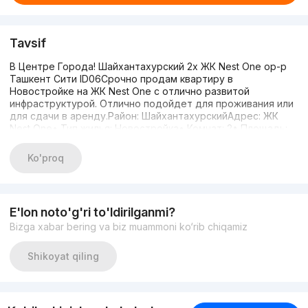
Tavsif
В Центре Города! Шайхантахурский 2х ЖК Nest One ор-р
Ташкент Сити ID06Срочно продам квартиру в
Новостройке на ЖК Nest One с отлично развитой
инфраструктурой. Отлично подойдет для проживания или
для сдачи в аренду.Район: ШайхантахурскийАдрес: ЖК
Nest One• Тип жилья: Новостройка• Комнат: 2• Площадь:
69 м²• Этаж: 32• Этажность: 51• Состояние: Коробка•
Кадастр: Есть• Ипотека НЕТ• Цена: 130 000
Ko'proq
у.е(+)998.99.705.03.33Если не подняли трубку напишите в
Телеграм 24/7Рядом: Шайхантахурский, Ташкент Сити, ЖК
Бульвар, ЖК Гарденс, Дружба Народов, Nest One, ул
Алишер НавоиС уважением Саидислом.Эксперт по
E'lon noto'g'ri to'ldirilganmi?
недвижимости
Bizga xabar bering va biz muammoni ko‘rib chiqamiz
Shikoyat qiling