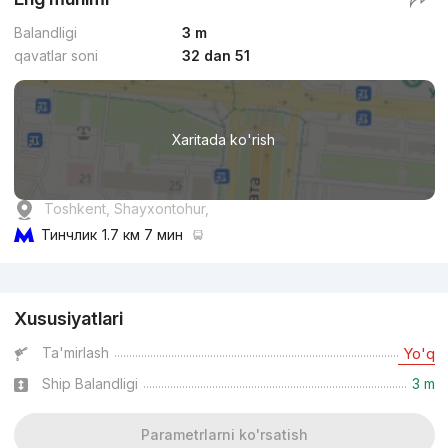
Balandligi
3 m
qavatlar soni
32 dan 51
Xaritada ko'rish
Toshkent, Shayxontohur,
Тинчлик
1.7 км 7 мин
Reklama
Xususiyatlari
Ta'mirlash
Yo'q
Ship Balandligi
3 m
Parametrlarni ko'rsatish