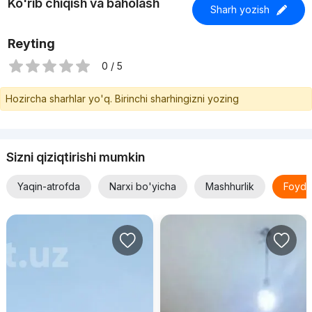
Ko'rib chiqish va baholash
Sharh yozish
Reyting
0 / 5
Hozircha sharhlar yo'q. Birinchi sharhingizni yozing
Sizni qiziqtirishi mumkin
Yaqin-atrofda
Narxi bo'yicha
Mashhurlik
Foyda