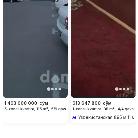
1 403 000 000
сўм
613 647 800
сўм
5-xonali kvartira, 115 m²,
5/9 qavat
1-xonali kvartira, 38 m²,
4/4 qavat
Узбекистанская
895 м 11 ми