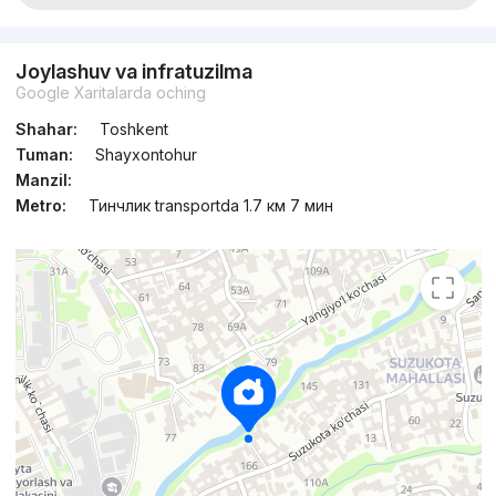
Joylashuv va infratuzilma
Google Xaritalarda oching
Shahar:
Toshkent
Tuman:
Shayxontohur
Manzil:
Metro:
Тинчлик transportda 1.7 км 7 мин