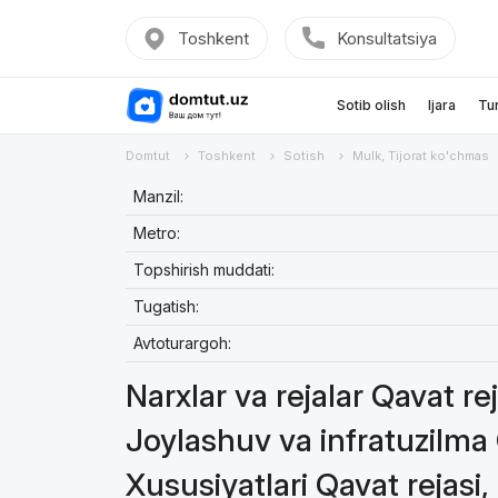
Toshkent
Konsultatsiya
Sotib olish
Ijara
Tu
Domtut
Toshkent
Sotish
Mulk, Tijorat ko'chmas
Manzil:
Metro:
Topshirish muddati:
Tugatish:
Avtoturargoh:
Narxlar va rejalar Qavat re
Joylashuv va infratuzilma 
Xususiyatlari Qavat rejasi