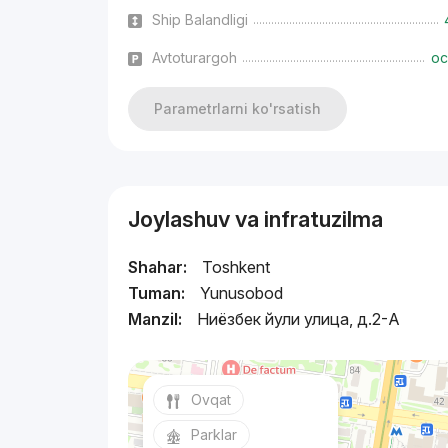
Ship Balandligi
Avtoturargoh
oc
Parametrlarni ko'rsatish
Joylashuv va infratuzilma
Shahar:
Toshkent
Tuman:
Yunusobod
Manzil:
Ниёзбек йули улица, д.2-A
Ovqat
Parklar