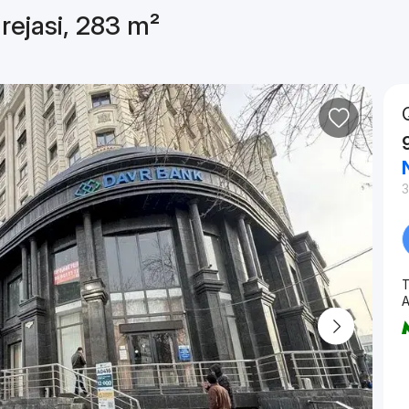
 rejasi, 283 m²
²
3
T