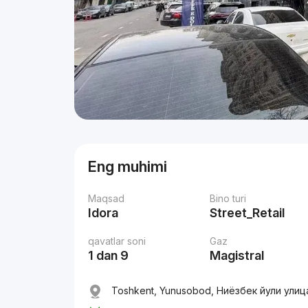
Eng muhimi
Maqsad
Bino turi
Idora
Street_Retail
qavatlar soni
Gaz
1 dan 9
Magistral
Toshkent, Yunusobod, Ниёзбек йули улица