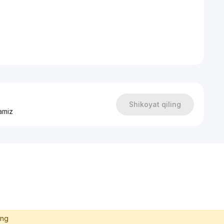
Shikoyat qiling
amiz
ing