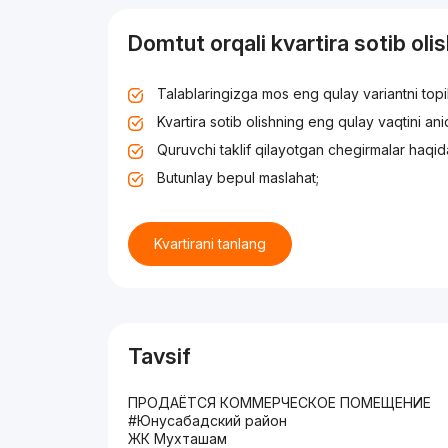
Domtut orqali kvartira sotib oli
Talablaringizga mos eng qulay variantni top
Kvartira sotib olishning eng qulay vaqtini an
Quruvchi taklif qilayotgan chegirmalar haqid
Butunlay bepul maslahat;
Kvartirani tanlang
Tavsif
ПРОДАЁТСЯ КОММЕРЧЕСКОЕ ПОМЕЩЕНИЕ
#Юнусабадский район
ЖК Мухташам