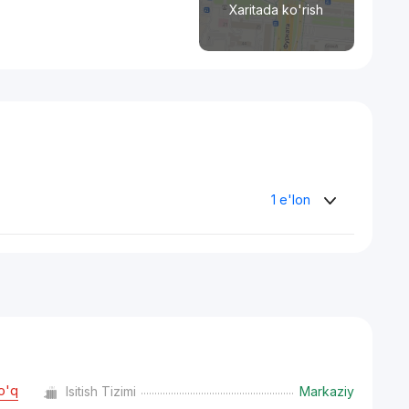
Xaritada ko'rish
1 e'lon
o'q
Isitish Tizimi
Markaziy