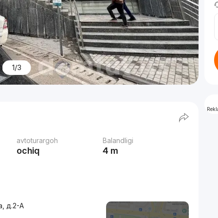
1/3
Rek
avtoturargoh
Balandligi
ochiq
4 m
, д.2-A