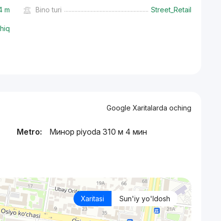
4 m
Bino turi
Street_Retail
hiq
Google Xaritalarda oching
Metro:
Минор piyoda 310 м 4 мин
Xaritasi
Sun'iy yo'ldosh