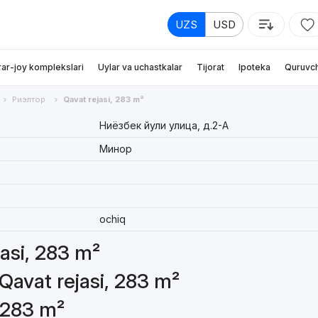
UZS
USD
rar-joy komplekslari
Uylar va uchastkalar
Tijorat
Ipoteka
Quruvch
Риэлтор
Qavat rejasi, 283 m²
Ниёзбек йули улица, д.2-A
Минор
ochiq
jasi, 283 m²
Qavat rejasi, 283 m²
, 283 m²