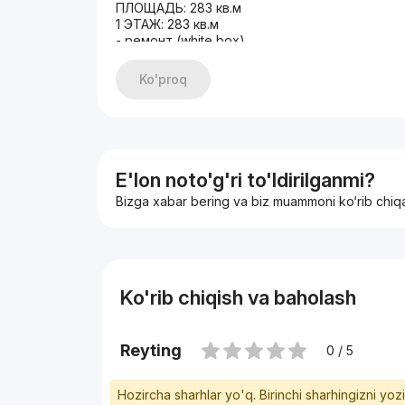
ПЛОЩАДЬ: 283 кв.м
1 ЭТАЖ: 283 кв.м
- ремонт (white box)
ЦЕНА: $770.000 старт
+998933373776
Ko'proq
E'lon noto'g'ri to'ldirilganmi?
Bizga xabar bering va biz muammoni ko‘rib chiq
Ko'rib chiqish va baholash
Reyting
0 / 5
Hozircha sharhlar yo'q. Birinchi sharhingizni yoz