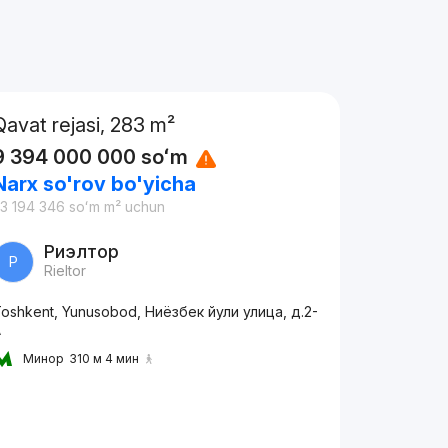
Qavat rejasi, 283 m²
9 394 000 000
soʻm
Narx so'rov bo'yicha
3 194 346
soʻm
m² uchun
Риэлтор
Р
Rieltor
oshkent, Yunusobod, Ниёзбек йули улица, д.2-
A
Минор
310 м 4 мин