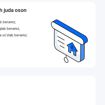
sh juda oson
ib beramiz;
iqlab beramiz;
a so‘zlab beramiz;