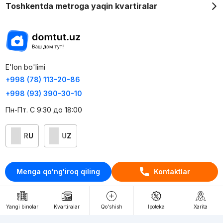
Toshkentda metroga yaqin kvartiralar
E'lon bo'limi
+998 (78) 113-20-86
+998 (93) 390-30-10
Пн-Пт. С 9:30 до 18:00
RU
UZ
Kontaktlar
Menga qo'ng'iroq qiling
Kontaktlar
loyiha haqida
Webnow © loyihasi
Yangi binolar
Kvartiralar
Qo'shish
Ipoteka
Xarita
Foydalanish shartlari