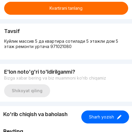
Kvartirani tanlang
Tavsif
Куйлик массив 5 да квартира сотилади 5 этажли дом 5
этаж ремонти уртача 971021080
E'lon noto'g'ri to'ldirilganmi?
Bizga xabar bering va biz muammoni ko‘rib chiqamiz
Shikoyat qiling
Ko'rib chiqish va baholash
Sharh yozish
Reyting