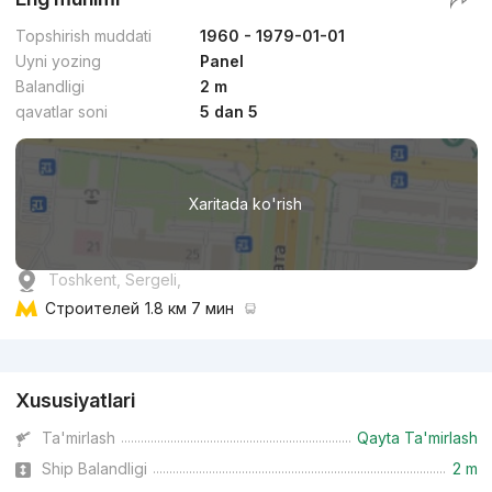
Topshirish muddati
1960 - 1979-01-01
Uyni yozing
Panel
Balandligi
2 m
qavatlar soni
5 dan 5
Xaritada ko'rish
Toshkent, Sergeli,
Строителей
1.8 км 7 мин
Reklama
Xususiyatlari
Ta'mirlash
Qayta Ta'mirlash
Ship Balandligi
2 m