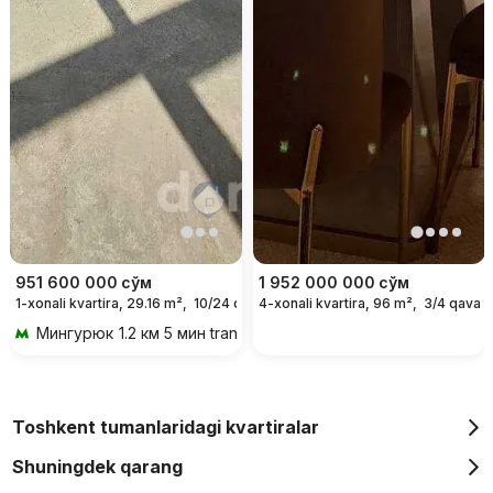
951 600 000
сўм
1 952 000 000
сўм
1-xonali kvartira, 29.16 m²,
10/24 qavat
4-xonali kvartira, 96 m²,
3/4 qavat
Мингурюк
1.2 км 5 мин transportda
Toshkent tumanlaridagi kvartiralar
Shuningdek qarang