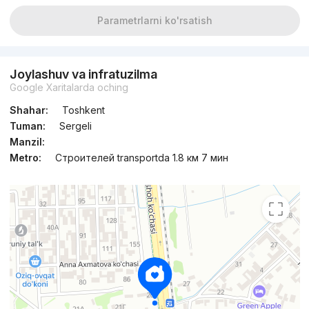
Parametrlarni ko'rsatish
Joylashuv va infratuzilma
Google Xaritalarda oching
Shahar:
Toshkent
Tuman:
Sergeli
Manzil:
Metro:
Строителей transportda 1.8 км 7 мин