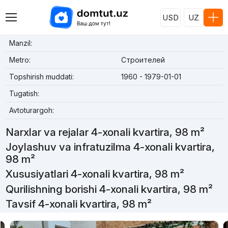
USD
UZ
Manzil:
Metro:
Строителей
Topshirish muddati:
1960 - 1979-01-01
Tugatish:
Avtoturargoh:
Narxlar va rejalar 4-xonali kvartira, 98 m²
Joylashuv va infratuzilma 4-xonali kvartira,
98 m²
Xususiyatlari 4-xonali kvartira, 98 m²
Qurilishning borishi 4-xonali kvartira, 98 m²
Tavsif 4-xonali kvartira, 98 m²