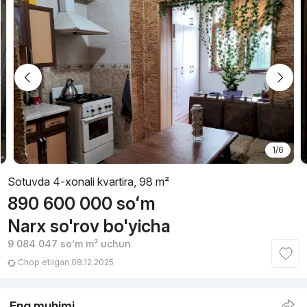
1/6
Sotuvda 4-xonali kvartira, 98 m²
890 600 000
soʻm
Narx so'rov bo'yicha
9 084 047
soʻm
m² uchun
Chop etilgan 08.12.2025
Eng muhimi