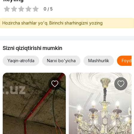
0 / 5
Hozircha sharhlar yo'q. Birinchi sharhingizni yozing
Sizni qiziqtirishi mumkin
Yaqin-atrofda
Narxi bo'yicha
Mashhurlik
Foyda