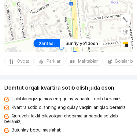
Xaritasi
Sun'iy yo'ldosh
Ovqat
Parklar
Maktablar
Bolalar bo
Domtut orqali kvartira sotib olish juda oson
Talablaringizga mos eng qulay variantni topib beramiz;
Kvartira sotib olishning eng qulay vaqtini aniqlab beramiz;
Quruvchi taklif qilayotgan chegirmalar haqida so‘zlab
beramiz;
Butunlay bepul maslahat;