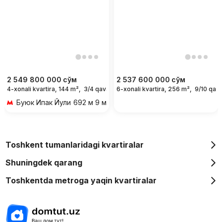
2 549 800 000
сўм
2 537 600 000
сўм
4-xonali kvartira, 144 m²,
3/4 qavat
6-xonali kvartira, 256 m²,
9/10 qava
Буюк Ипак Йули
692 м 9 мин piyoda
Toshkent tumanlaridagi kvartiralar
Shuningdek qarang
Toshkentda metroga yaqin kvartiralar