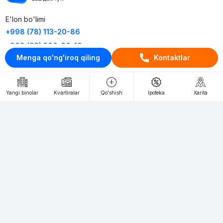
E'lon bo'limi
+998 (78) 113-20-86
+998 (93) 390-30-10
Menga qo'ng'iroq qiling
Kontaktlar
Пн-Пт. С 9:30 до 18:00
RU
UZ
Yangi binolar
Kvartiralar
Qo'shish
Ipoteka
Xarita
Kontaktlar
loyiha haqida
Webnow © loyihasi
Foydalanish shartlari
Maxfiylik siyosati
Ommaviy taklif