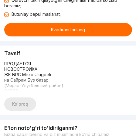
Quruvchi taklif qilayotgan chegirmalar haqida so‘zlab
beramiz;
Butunlay bepul maslahat;
Kvartirani tanlang
Tavsif
ПРОДАЕТСЯ
НОВОСТРОЙКА
ЖК NRG Mirzo Ulugbek
на Сайрам Буз базар
(Мирзо-Улугбекский район)
2/10/12
66м² Укомплектована
Евроремонт
Ko'proq
ЦЕНА: 152 000 у.е./торг
E'lon noto'g'ri to'ldirilganmi?
Bizga xabar bering va biz muammoni ko‘rib chiqamiz