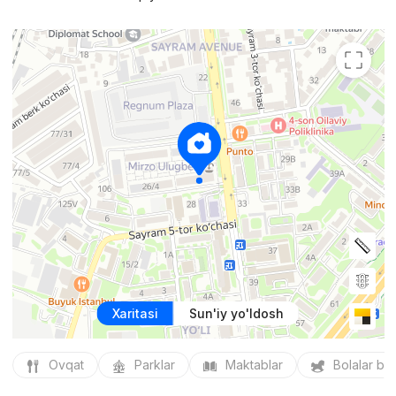
Xaritasi
Sun'iy yo'ldosh
Ovqat
Parklar
Maktablar
Bolalar bo