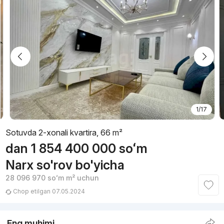
1/17
Sotuvda 2-xonali kvartira, 66 m²
dan
1 854 400 000
soʻm
Narx so'rov bo'yicha
28 096 970
soʻm
m² uchun
Chop etilgan 07.05.2024
Eng muhimi