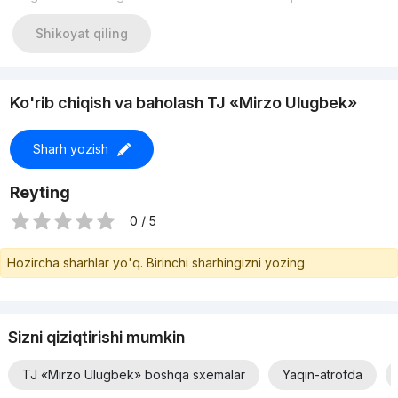
Shikoyat qiling
Ko'rib chiqish va baholash TJ «Mirzo Ulugbek»
Sharh yozish
Reyting
0 / 5
Hozircha sharhlar yo'q. Birinchi sharhingizni yozing
Sizni qiziqtirishi mumkin
TJ «Mirzo Ulugbek» boshqa sxemalar
Yaqin-atrofda