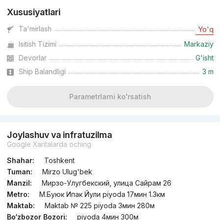
Xususiyatlari
Ta'mirlash
Yo'q
Isitish Tizimi
Markaziy
Devorlar
G'isht
Ship Balandligi
3 m
Parametrlarni ko'rsatish
Joylashuv va infratuzilma
Google Xaritalarda oching
Shahar:
Toshkent
Tuman:
Mirzo Ulug'bek
Manzil:
Мирзо-Улугбекский, улица Сайрам 26
Metro:
М.Буюк Ипак Йули piyoda 17мин 1.3км
Maktab:
Maktab № 225 piyoda 3мин 280м
Bo‘zbozor Bozori:
piyoda 4мин 300м