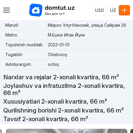
USD
UZ
Manzil:
Мирзо-Улугбекский, улица Сайрам 26
Metro:
М.Буюк Ипак Йули
Topshirish muddati:
2022-01-01
Tugatish:
Chistovoy
Avtoturargoh:
ochiq
Narxlar va rejalar 2-xonali kvartira, 66 m²
Joylashuv va infratuzilma 2-xonali kvartira,
66 m²
Xususiyatlari 2-xonali kvartira, 66 m²
Qurilishning borishi 2-xonali kvartira, 66 m²
Tavsif 2-xonali kvartira, 66 m²