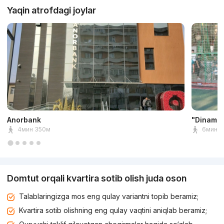
Yaqin atrofdagi joylar
Anorbank
"Dinamo"
4мин 350м
6мин 5
Domtut orqali kvartira sotib olish juda oson
Talablaringizga mos eng qulay variantni topib beramiz;
Kvartira sotib olishning eng qulay vaqtini aniqlab beramiz;