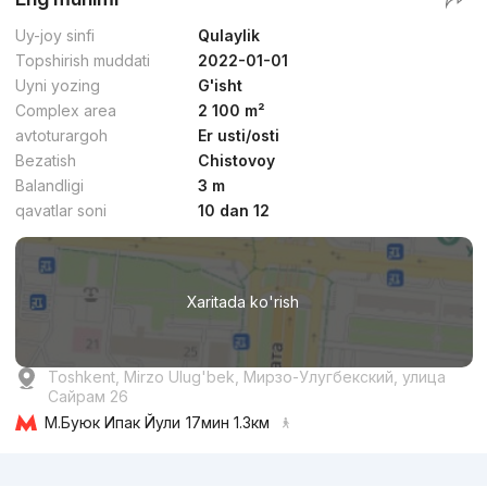
Uy-joy sinfi
Qulaylik
Topshirish muddati
2022-01-01
Uyni yozing
G'isht
Complex area
2 100 m²
avtoturargoh
Er usti/osti
Bezatish
Chistovoy
Balandligi
3 m
qavatlar soni
10 dan 12
Xaritada ko'rish
Toshkent, Mirzo Ulug'bek, Мирзо-Улугбекский, улица
Сайрам 26
М.Буюк Ипак Йули
17мин 1.3км
Reklama