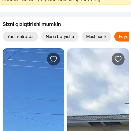
Sizni qiziqtirishi mumkin
Yaqin-atrofda
Narxi bo'yicha
Mashhurlik
Foyda