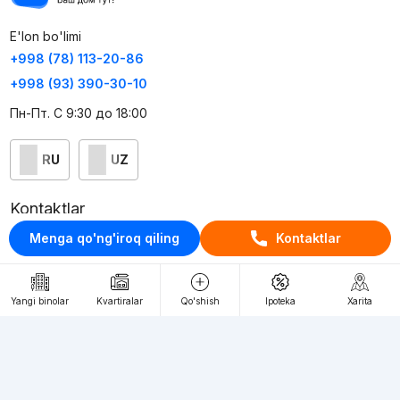
E'lon bo'limi
+998 (78) 113-20-86
+998 (93) 390-30-10
Пн-Пт. С 9:30 до 18:00
RU
UZ
Kontaktlar
Menga qo'ng'iroq qiling
Kontaktlar
loyiha haqida
Webnow © loyihasi
Yangi binolar
Kvartiralar
Qo'shish
Ipoteka
Xarita
Foydalanish shartlari
Maxfiylik siyosati
Ommaviy taklif