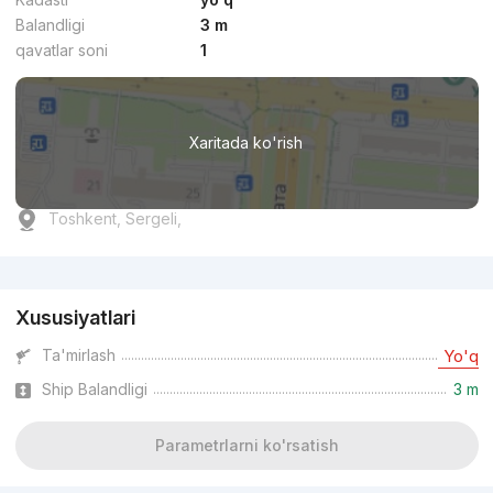
Balandligi
3 m
qavatlar soni
1
Xaritada ko'rish
Toshkent, Sergeli,
Reklama
Xususiyatlari
Ta'mirlash
Yo'q
Ship Balandligi
3 m
Parametrlarni ko'rsatish