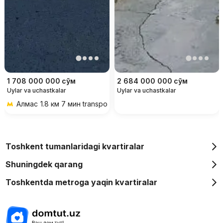
1 708 000 000
сўм
2 684 000 000
сўм
Uylar va uchastkalar
Uylar va uchastkalar
Алмас
1.8 км 7 мин transportda
Toshkent tumanlaridagi kvartiralar
Shuningdek qarang
Toshkentda metroga yaqin kvartiralar