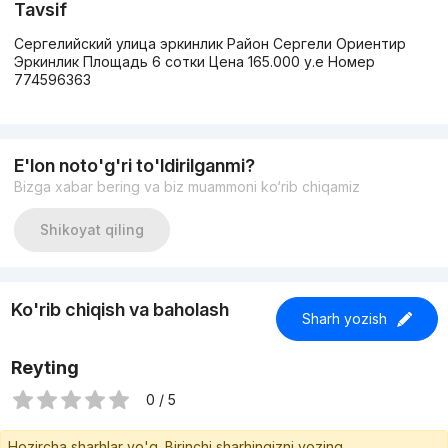
Tavsif
Сергелийский улица эркинлик Район Сергели Ориентир
Эркинлик Площадь 6 сотки Цена 165.000 у.е Номер
774596363
E'lon noto'g'ri to'ldirilganmi?
Bizga xabar bering va biz muammoni ko‘rib chiqamiz
Shikoyat qiling
Ko'rib chiqish va baholash
Sharh yozish
Reyting
0 / 5
Hozircha sharhlar yo'q. Birinchi sharhingizni yozing