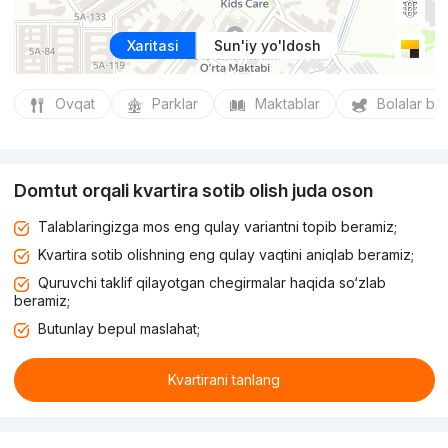
Xaritasi
Sun'iy yo'ldosh
Ovqat
Parklar
Maktablar
Bolalar bo
Domtut orqali kvartira sotib olish juda oson
Talablaringizga mos eng qulay variantni topib beramiz;
Kvartira sotib olishning eng qulay vaqtini aniqlab beramiz;
Quruvchi taklif qilayotgan chegirmalar haqida so‘zlab
beramiz;
Butunlay bepul maslahat;
Kvartirani tanlang