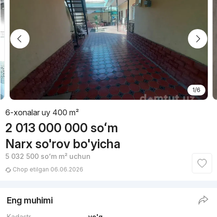
1/6
6-xonalar uy 400 m²
2 013 000 000
soʻm
Narx so'rov bo'yicha
5 032 500
soʻm
m² uchun
Chop etilgan 06.06.2026
Eng muhimi
Kadastr
yo'q