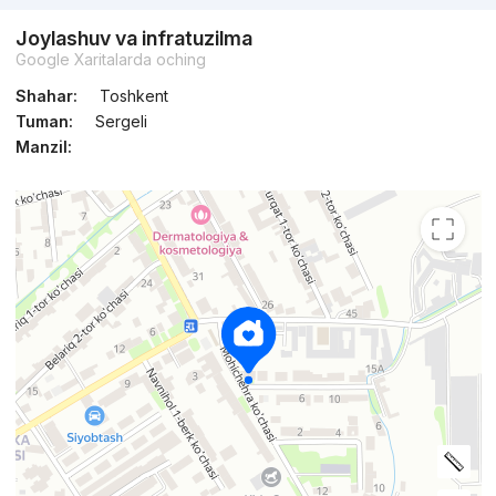
Joylashuv va infratuzilma
Google Xaritalarda oching
Shahar:
Toshkent
Tuman:
Sergeli
Manzil: