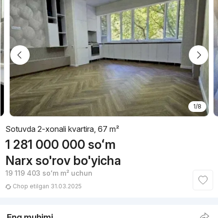
1/8
Sotuvda 2-xonali kvartira, 67 m²
1 281 000 000
soʻm
Narx so'rov bo'yicha
19 119 403
soʻm
m² uchun
Chop etilgan 31.03.2025
Eng muhimi