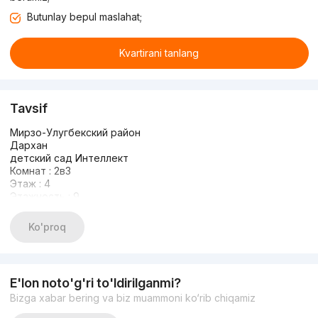
Butunlay bepul maslahat;
Kvartirani tanlang
Tavsif
Мирзо-Улугбекский район
Дархан
детский сад Интеллект
Комнат : 2в3
Этаж : 4
Этажность : 9
Площадь: 67 кв.м
ОТДЕЛЬНЫЙ ВХОД
Ko'proq
Зал 5х5
Дом панель
Французкая планировка
Новый качественный ремонт
E'lon noto'g'ri to'ldirilganmi?
Тёплый пол
Bizga xabar bering va biz muammoni ko‘rib chiqamiz
Полимерный ламинат (не боится воды, износостойкий и
огнеупорный)