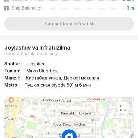
Ship Balandligi
3 m
Parametrlarni ko'rsatish
Joylashuv va infratuzilma
Google Xaritalarda oching
Shahar:
Toshkent
Tuman:
Mirzo Ulug'bek
Manzil:
Киётабад улица, Дархан махалля
Metro:
Пушкинская piyoda 501 м 6 мин