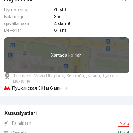
Uyni yozing
G'isht
Balandligi
3 m
qavatlar soni
4 dan 9
Devorlar
G'isht
Xaritada ko'rish
Toshkent, Mirzo Ulug'bek, Киётабад улица, Дархан
махалля
Пушкинская
501 м 6 мин
Reklama
Xususiyatlari
Ta'mirlash
Yo'q
Devorlar
G'isht