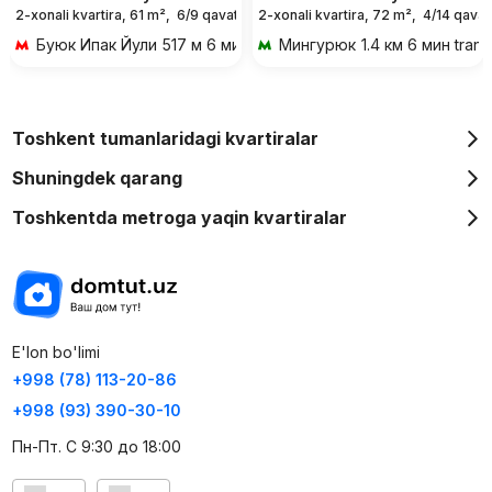
2-xonali kvartira, 61 m²,
6/9 qavat
2-xonali kvartira, 72 m²,
4/14 qavat
Буюк Ипак Йули
517 м 6 мин piyoda
Мингурюк
1.4 км 6 мин tran
Toshkent tumanlaridagi kvartiralar
Shuningdek qarang
Toshkentda metroga yaqin kvartiralar
E'lon bo'limi
+998 (78) 113-20-86
+998 (93) 390-30-10
Пн-Пт. С 9:30 до 18:00