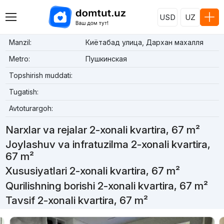
USD
UZ
Manzil:
Киётабад улица, Дархан махалля
Metro:
Пушкинская
Topshirish muddati:
Tugatish:
Avtoturargoh:
Narxlar va rejalar 2-xonali kvartira, 67 m²
Joylashuv va infratuzilma 2-xonali kvartira,
67 m²
Xususiyatlari 2-xonali kvartira, 67 m²
Qurilishning borishi 2-xonali kvartira, 67 m²
Tavsif 2-xonali kvartira, 67 m²