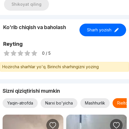
Сантехника Grohe (Германия)
Shikoyat qiling
Современные жалюзи с электроприводом
Встроенная техника
Посудомоечная машинка в подарок
Стены утеплены по всей квартиры
Ko'rib chiqish va baholash
Цена: 105 000y.e
Sharh yozish
Reyting
0 / 5
Hozircha sharhlar yo'q. Birinchi sharhingizni yozing
Sizni qiziqtirishi mumkin
Yaqin-atrofda
Narxi bo'yicha
Mashhurlik
Rielt