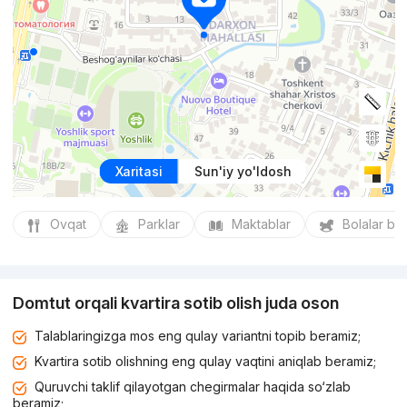
Xaritasi
Sun'iy yo'ldosh
Ovqat
Parklar
Maktablar
Bolalar bo
Domtut orqali kvartira sotib olish juda oson
Talablaringizga mos eng qulay variantni topib beramiz;
Kvartira sotib olishning eng qulay vaqtini aniqlab beramiz;
Quruvchi taklif qilayotgan chegirmalar haqida so‘zlab
beramiz;