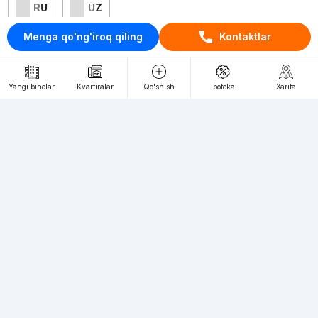
RU
UZ
Menga qo'ng'iroq qiling
Kontaktlar
Kontaktlar
loyiha haqida
Yangi binolar
Kvartiralar
Qo'shish
Ipoteka
Xarita
Webnow © loyihasi
Foydalanish shartlari
Maxfiylik siyosati
Ommaviy taklif
Muassis:
"WEBNOW" MChJ
Manzil:
Toshkent shahri, A.Qahhor ko'chasi, 47-uy
Elektron ommaviy axborot vositalarini ro'yxatdan
o'tkazish:
1649
Toshkent shahridagi yangi binolardagi kvartiralarga talab katta, siz