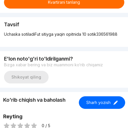
Kvartirani tanlang
Tavsif
Uchaska sotiladiFut sitiyga yaqin opitnida 10 sotik336561988
E'lon noto'g'ri to'ldirilganmi?
Bizga xabar bering va biz muammoni ko‘rib chiqamiz
Shikoyat qiling
Ko'rib chiqish va baholash
Sharh yozish
Reyting
0 / 5