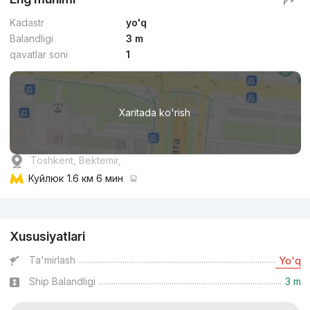
Kadastr
yo'q
Balandligi
3 m
qavatlar soni
1
Xaritada ko'rish
Toshkent, Bektemir,
Куйлюк
1.6 км 6 мин
Reklama
Xususiyatlari
Ta'mirlash
Yo'q
Ship Balandligi
3 m