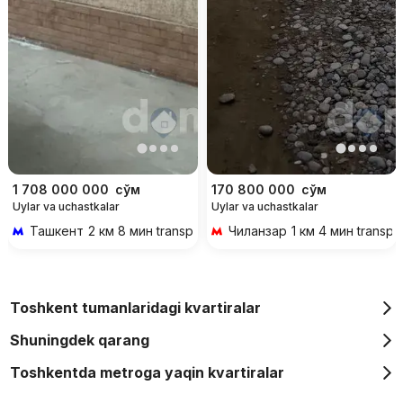
1 708 000 000
сўм
170 800 000
сўм
Uylar va uchastkalar
Uylar va uchastkalar
Ташкент
2 км 8 мин transportda
Чиланзар
1 км 4 мин transpo
Toshkent tumanlaridagi kvartiralar
Shuningdek qarang
Toshkentda metroga yaqin kvartiralar