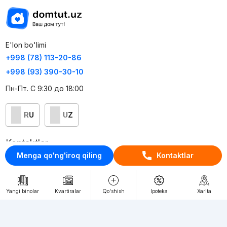
E'lon bo'limi
+998 (78) 113-20-86
+998 (93) 390-30-10
Пн-Пт. С 9:30 до 18:00
RU
UZ
Kontaktlar
Menga qo'ng'iroq qiling
Kontaktlar
loyiha haqida
Webnow © loyihasi
Yangi binolar
Kvartiralar
Qo'shish
Ipoteka
Xarita
Foydalanish shartlari
Maxfiylik siyosati