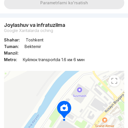
Parametrlarni ko'rsatish
Joylashuv va infratuzilma
Google Xaritalarda oching
Shahar:
Toshkent
Tuman:
Bektemir
Manzil:
Metro:
Куйлюк transportda 1.6 км 6 мин