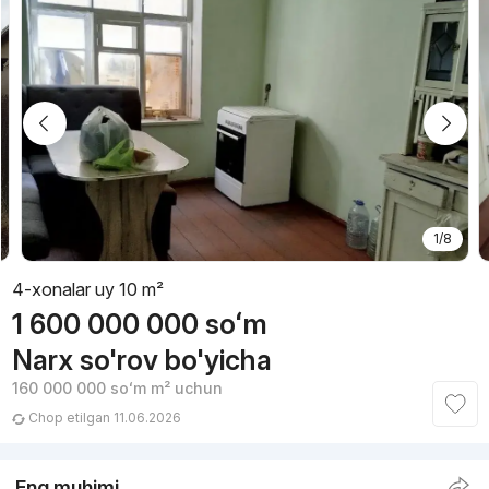
1/8
4-xonalar uy 10 m²
1 600 000 000
soʻm
Narx so'rov bo'yicha
160 000 000
soʻm
m² uchun
Chop etilgan 11.06.2026
Eng muhimi