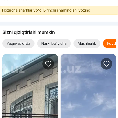
Hozircha sharhlar yo'q. Birinchi sharhingizni yozing
Sizni qiziqtirishi mumkin
Yaqin-atrofda
Narxi bo'yicha
Mashhurlik
Foyda