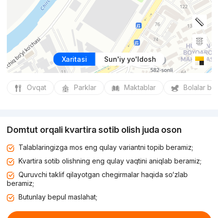
Xaritasi
Sun'iy yo'ldosh
Ovqat
Parklar
Maktablar
Bolalar bo
Domtut orqali kvartira sotib olish juda oson
Talablaringizga mos eng qulay variantni topib beramiz;
Kvartira sotib olishning eng qulay vaqtini aniqlab beramiz;
Quruvchi taklif qilayotgan chegirmalar haqida so‘zlab
beramiz;
Butunlay bepul maslahat;