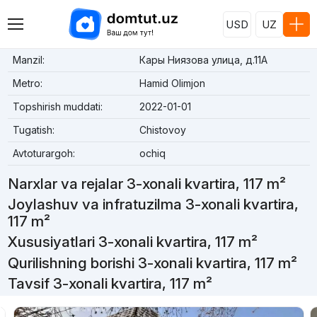
USD
UZ
Manzil:
Кары Ниязова улица, д.11A
Metro:
Hamid Olimjon
Topshirish muddati:
2022-01-01
Tugatish:
Chistovoy
Avtoturargoh:
ochiq
Narxlar va rejalar 3-xonali kvartira, 117 m²
Joylashuv va infratuzilma 3-xonali kvartira,
117 m²
Xususiyatlari 3-xonali kvartira, 117 m²
Qurilishning borishi 3-xonali kvartira, 117 m²
Tavsif 3-xonali kvartira, 117 m²