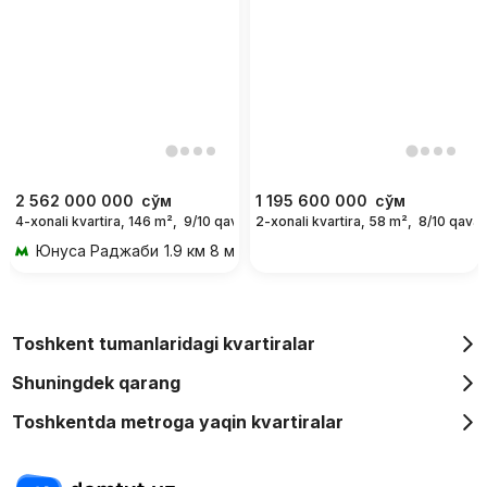
2 562 000 000
сўм
1 195 600 000
сўм
4-xonali kvartira, 146 m²,
9/10 qavat
2-xonali kvartira, 58 m²,
8/10 qavat
Юнуса Раджаби
1.9 км 8 мин transportda
Toshkent tumanlaridagi kvartiralar
Shuningdek qarang
Toshkentda metroga yaqin kvartiralar