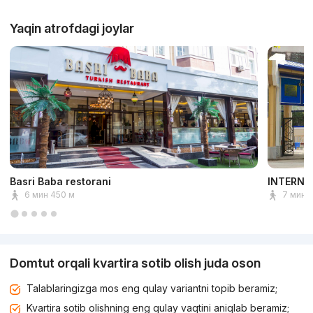
Yaqin atrofdagi joylar
Basri Baba restorani
INTERNA
6 мин 450 м
7 мин 
Domtut orqali kvartira sotib olish juda oson
Talablaringizga mos eng qulay variantni topib beramiz;
Kvartira sotib olishning eng qulay vaqtini aniqlab beramiz;