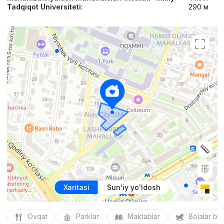
Tadqiqot Universiteti:
290 м
Xaritasi
Sun'iy yo'ldosh
Ovqat
Parklar
Maktablar
Bolalar bo