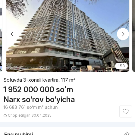
1/13
Sotuvda 3-xonali kvartira, 117 m²
1 952 000 000
soʻm
Narx so'rov bo'yicha
16 683 761
soʻm
m² uchun
Chop etilgan 30.04.2025
Eng muhimi