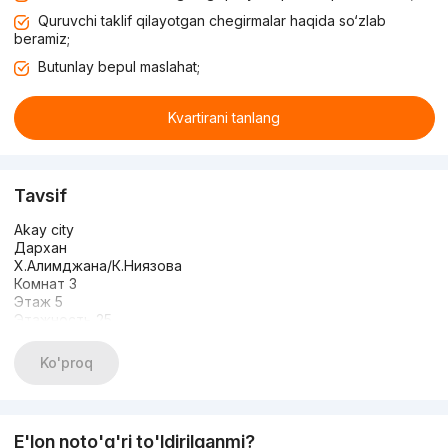
Quruvchi taklif qilayotgan chegirmalar haqida so‘zlab
beramiz;
Butunlay bepul maslahat;
Kvartirani tanlang
Tavsif
Akay city
Дархан
Х.Алимджана/К.Ниязова
Комнат 3
Этаж 5
Этажность 25
Общая площадь: 117м2
Состояние: КОРОБКА
Ko'proq
ЦЕНА: 160.000 у.е
+998983383336
E'lon noto'g'ri to'ldirilganmi?