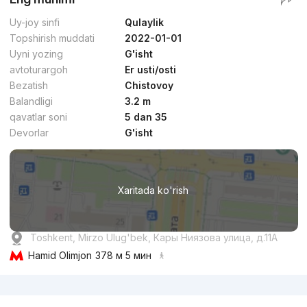
Uy-joy sinfi
Qulaylik
Topshirish muddati
2022-01-01
Uyni yozing
G'isht
avtoturargoh
Er usti/osti
Bezatish
Chistovoy
Balandligi
3.2 m
qavatlar soni
5 dan 35
Devorlar
G'isht
Xaritada ko'rish
Toshkent, Mirzo Ulug'bek, Кары Ниязова улица, д.11A
Hamid Olimjon
378 м 5 мин
Reklama