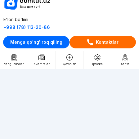
E'lon bo'limi
+998 (78) 113-20-86
+998 (93) 390-30-10
Menga qo'ng'iroq qiling
Kontaktlar
Пн-Пт. С 9:30 до 18:00
RU
UZ
Yangi binolar
Kvartiralar
Qo'shish
Ipoteka
Xarita
Kontaktlar
loyiha haqida
Webnow © loyihasi
Foydalanish shartlari
Maxfiylik siyosati
Ommaviy taklif