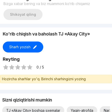
Bizga xabar bering va biz muammoni ko‘rib chiqamiz
Shikoyat qiling
Ko'rib chiqish va baholash TJ «Akay City»
Sharh yozish
Reyting
0 / 5
Hozircha sharhlar yo'q. Birinchi sharhingizni yozing
Sizni qiziqtirishi mumkin
TJ «Akay City» boshqa sxemalar
Yaqin-atrofda
Narx