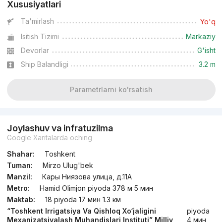
Xususiyatlari
Ta'mirlash
Yo'q
Isitish Tizimi
Markaziy
Devorlar
G'isht
Ship Balandligi
3.2 m
Parametrlarni ko'rsatish
Joylashuv va infratuzilma
Google Xaritalarda oching
Shahar:
Toshkent
Tuman:
Mirzo Ulug'bek
Manzil:
Кары Ниязова улица, д.11A
Metro:
Hamid Olimjon piyoda 378 м 5 мин
Maktab:
18 piyoda 17 мин 1.3 км
“Toshkent Irrigatsiya Va Qishloq Xo‘jaligini
piyoda
Mexanizatsiyalash Muhandislari Instituti” Milliy
4 мин