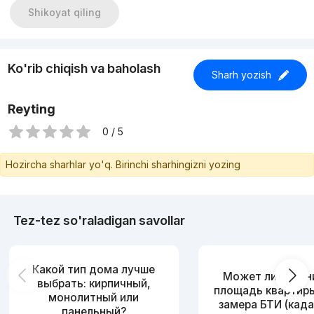
Shikoyat qiling
Ko'rib chiqish va baholash
Sharh yozish
Reyting
0 / 5
Hozircha sharhlar yo'q. Birinchi sharhingizni yozing
Tez-tez so'raladigan savollar
Какой тип дома лучше
Может ли измен
выбрать: кирпичный,
площадь квартир
монолитный или
замера БТИ (када
панельный?