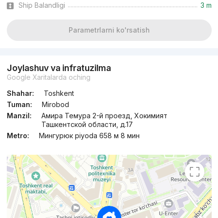
Ship Balandligi
3 m
Parametrlarni ko'rsatish
Joylashuv va infratuzilma
Google Xaritalarda oching
Shahar:
Toshkent
Tuman:
Mirobod
Manzil:
Амира Темура 2-й проезд, Хокимият
Ташкентской области, д.17
Metro:
Мингурюк piyoda 658 м 8 мин