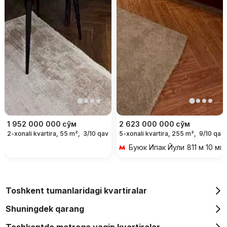
1 952 000 000
сўм
2 623 000 000
сўм
2-xonali kvartira, 55 m²,
3/10 qavat
5-xonali kvartira, 255 m²,
9/10 qava
Буюк Ипак Йули
811 м 10 ми
Toshkent tumanlaridagi kvartiralar
Shuningdek qarang
Toshkentda metroga yaqin kvartiralar