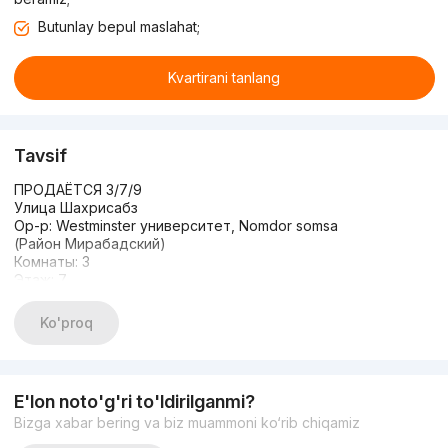
Butunlay bepul maslahat;
Kvartirani tanlang
Tavsif
ПРОДАЁТСЯ 3/7/9
Улица Шахрисабз
Ор-р: Westminster университет, Nomdor somsa
(Район Мирабадский)
Комнаты: 3
Этаж: 7
Этажность: 9
Состояние: Евро-ремонт
Ko'proq
Общая площадь: 72 кв.м
Французский планировка
С МЕБЕЛЬЮ И ТЕХНИКОЙ
E'lon noto'g'ri to'ldirilganmi?
Bizga xabar bering va biz muammoni ko‘rib chiqamiz