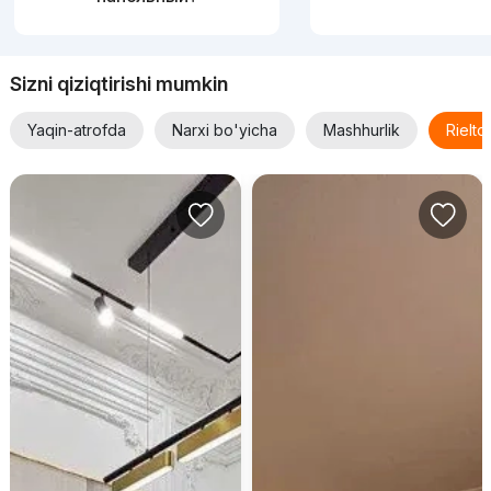
Sizni qiziqtirishi mumkin
Yaqin-atrofda
Narxi bo'yicha
Mashhurlik
Rielt