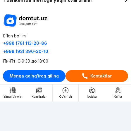
E'lon bo'limi
+998 (78) 113-20-86
+998 (93) 390-30-10
Пн-Пт. С 9:30 до 18:00
Menga qo'ng'iroq qiling
Kontaktlar
RU
UZ
Kontaktlar
Yangi binolar
Kvartiralar
Qo'shish
Ipoteka
Xarita
loyiha haqida
Webnow © loyihasi
Foydalanish shartlari