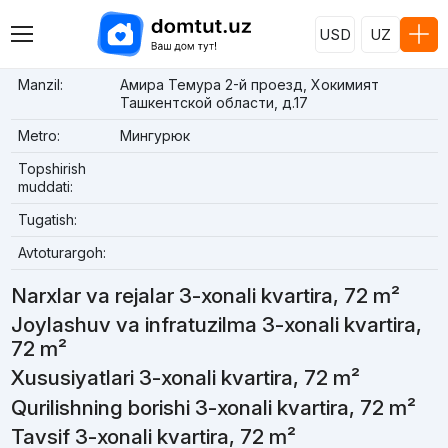
USD
UZ
Manzil:
Амира Темура 2-й проезд, Хокимият
Ташкентской области, д.17
Metro:
Мингурюк
Topshirish
muddati:
Tugatish:
Avtoturargoh:
Narxlar va rejalar 3-xonali kvartira, 72 m²
Joylashuv va infratuzilma 3-xonali kvartira,
72 m²
Xususiyatlari 3-xonali kvartira, 72 m²
Qurilishning borishi 3-xonali kvartira, 72 m²
Tavsif 3-xonali kvartira, 72 m²