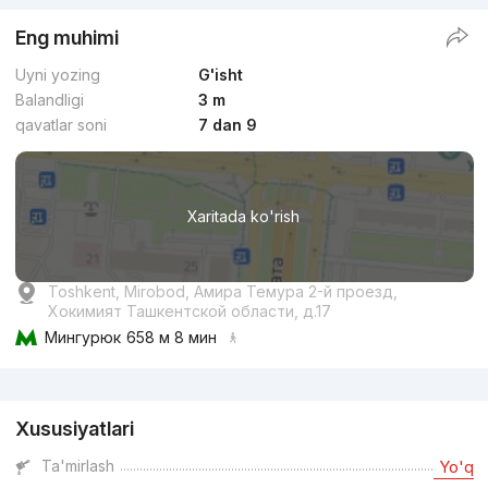
Eng muhimi
Uyni yozing
G'isht
Balandligi
3 m
qavatlar soni
7 dan 9
Xaritada ko'rish
Toshkent, Mirobod, Амира Темура 2-й проезд,
Хокимият Ташкентской области, д.17
Мингурюк
658 м 8 мин
Reklama
Xususiyatlari
Ta'mirlash
Yo'q