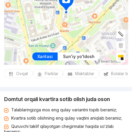
Xaritasi
Sun'iy yo'ldosh
Ovqat
Parklar
Maktablar
Bolalar bo
Domtut orqali kvartira sotib olish juda oson
Talablaringizga mos eng qulay variantni topib beramiz;
Kvartira sotib olishning eng qulay vaqtini aniqlab beramiz;
Quruvchi taklif qilayotgan chegirmalar haqida so‘zlab
beramiz;