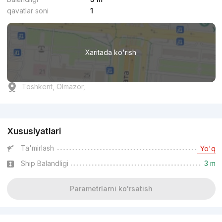
qavatlar soni
1
Xaritada ko'rish
Toshkent, Olmazor,
Reklama
Xususiyatlari
Ta'mirlash
Yo'q
Ship Balandligi
3 m
Parametrlarni ko'rsatish