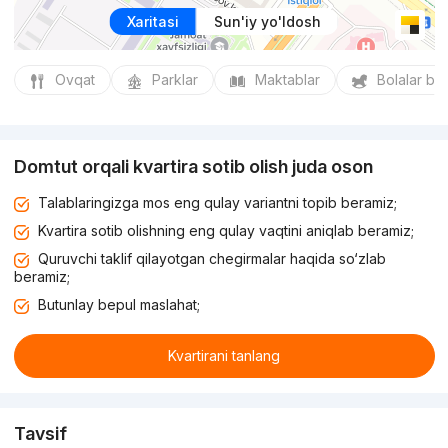
Xaritasi
Sun'iy yo'ldosh
Ovqat
Parklar
Maktablar
Bolalar bo
Domtut orqali kvartira sotib olish juda oson
Talablaringizga mos eng qulay variantni topib beramiz;
Kvartira sotib olishning eng qulay vaqtini aniqlab beramiz;
Quruvchi taklif qilayotgan chegirmalar haqida so‘zlab
beramiz;
Butunlay bepul maslahat;
Kvartirani tanlang
Tavsif