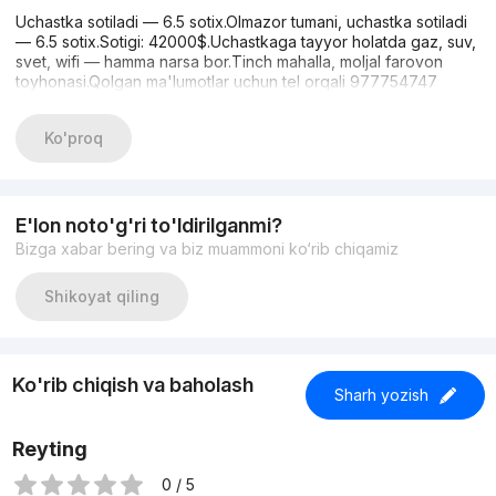
Uchastka sotiladi — 6.5 sotix.Olmazor tumani, uchastka sotiladi
— 6.5 sotix.Sotigi: 42000$.Uchastkaga tayyor holatda gaz, suv,
svet, wifi — hamma narsa bor.Tinch mahalla, moljal farovon
toyhonasi.Qolgan ma'lumotlar uchun tel orqali 977754747
Ko'proq
E'lon noto'g'ri to'ldirilganmi?
Bizga xabar bering va biz muammoni ko‘rib chiqamiz
Shikoyat qiling
Ko'rib chiqish va baholash
Sharh yozish
Reyting
0 / 5