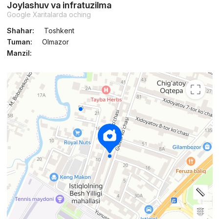
Joylashuv va infratuzilma
Google Xaritalarda oching
Shahar:
Toshkent
Tuman:
Olmazor
Manzil: