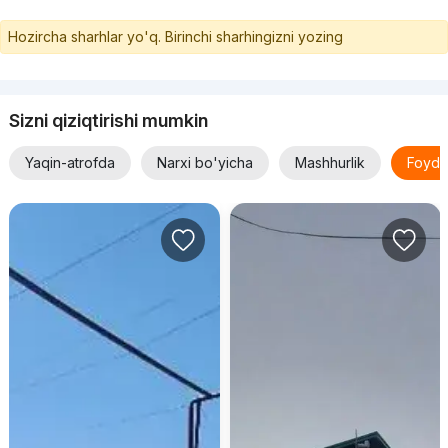
Hozircha sharhlar yo'q. Birinchi sharhingizni yozing
Sizni qiziqtirishi mumkin
Yaqin-atrofda
Narxi bo'yicha
Mashhurlik
Foyda