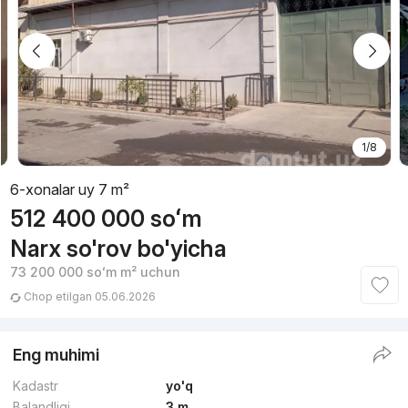
1/8
6-xonalar uy 7 m²
512 400 000
soʻm
Narx so'rov bo'yicha
73 200 000
soʻm
m² uchun
Chop etilgan 05.06.2026
Eng muhimi
Kadastr
yo'q
Balandligi
3 m