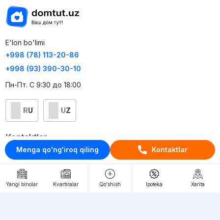
E'lon bo'limi
+998 (78) 113-20-86
+998 (93) 390-30-10
Пн-Пт. С 9:30 до 18:00
RU
UZ
Kontaktlar
Menga qo'ng'iroq qiling
Kontaktlar
loyiha haqida
Webnow © loyihasi
Yangi binolar
Kvartiralar
Qo'shish
Ipoteka
Xarita
Foydalanish shartlari
Maxfiylik siyosati