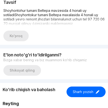
Tavsif
Shoyhontohur tumani Beltepa mavzesida 4 honali uy
sotiladiShoyhontokur tumani Beltepa maxalasida 4 honali uy
sotiladi yevro remont jihozlari bilanmalumot uchun tel 97 720 06
70 murojat qilinuy ózimizaniki maklermasmiz
Ko'proq
E'lon noto'g'ri to'ldirilganmi?
Bizga xabar bering va biz muammoni ko‘rib chiqamiz
Shikoyat qiling
Ko'rib chiqish va baholash
Sharh yozish
Reyting