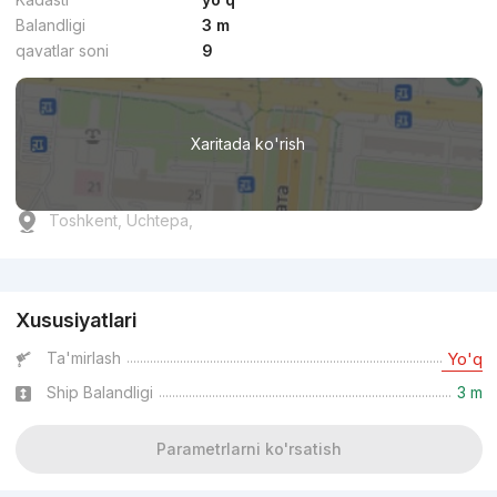
Balandligi
3 m
qavatlar soni
9
Xaritada ko'rish
Toshkent, Uchtepa,
Reklama
Xususiyatlari
Ta'mirlash
Yo'q
Ship Balandligi
3 m
Parametrlarni ko'rsatish