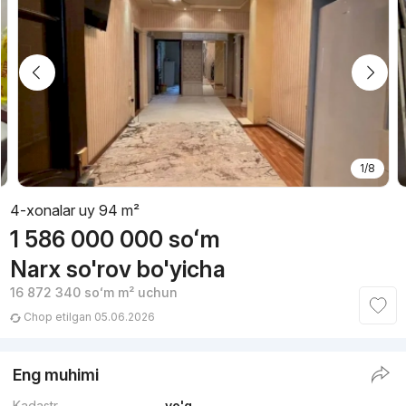
1/8
4-xonalar uy 94 m²
1 586 000 000
soʻm
Narx so'rov bo'yicha
16 872 340
soʻm
m² uchun
Chop etilgan 05.06.2026
Eng muhimi
Kadastr
yo'q