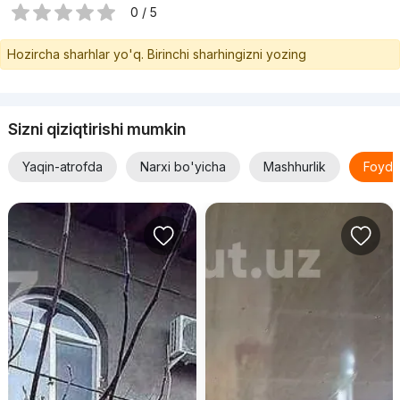
0 / 5
Hozircha sharhlar yo'q. Birinchi sharhingizni yozing
Sizni qiziqtirishi mumkin
Yaqin-atrofda
Narxi bo'yicha
Mashhurlik
Foyda