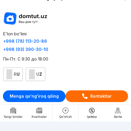
E'lon bo'limi
+998 (78) 113-20-86
+998 (93) 390-30-10
Пн-Пт. С 9:30 до 18:00
RU
UZ
Kontaktlar
Menga qo'ng'iroq qiling
Kontaktlar
loyiha haqida
Webnow © loyihasi
Yangi binolar
Kvartiralar
Qo'shish
Ipoteka
Xarita
Foydalanish shartlari