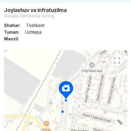
Joylashuv va infratuzilma
Google Xaritalarda oching
Shahar:
Toshkent
Tuman:
Uchtepa
Manzil: