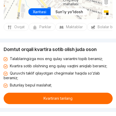
Xaritasi
Sun'iy yo'ldosh
Ovqat
Parklar
Maktablar
Bolalar bo
Domtut orqali kvartira sotib olish juda oson
Talablaringizga mos eng qulay variantni topib beramiz;
Kvartira sotib olishning eng qulay vaqtini aniqlab beramiz;
Quruvchi taklif qilayotgan chegirmalar haqida so‘zlab
beramiz;
Butunlay bepul maslahat;
Kvartirani tanlang