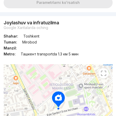
Parametrlarni ko'rsatish
Joylashuv va infratuzilma
Google Xaritalarda oching
Shahar:
Toshkent
Tuman:
Mirobod
Manzil:
Metro:
Ташкент transportda 1.3 км 5 мин