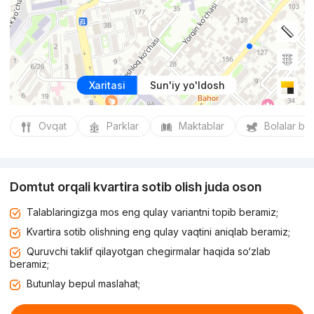
Xaritasi
Sun'iy yo'ldosh
Ovqat
Parklar
Maktablar
Bolalar bo
Domtut orqali kvartira sotib olish juda oson
Talablaringizga mos eng qulay variantni topib beramiz;
Kvartira sotib olishning eng qulay vaqtini aniqlab beramiz;
Quruvchi taklif qilayotgan chegirmalar haqida so‘zlab
beramiz;
Butunlay bepul maslahat;