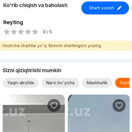
Ko'rib chiqish va baholash
Sharh yozish
Reyting
0 / 5
Hozircha sharhlar yo'q. Birinchi sharhingizni yozing
Sizni qiziqtirishi mumkin
Yaqin-atrofda
Narxi bo'yicha
Mashhurlik
Foyda