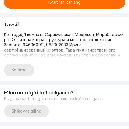
Kvartirani tanlang
Tavsif
Коттедж, 1 комната Саракульская, Мехржон, Мирабадский
р-н Отличная инфраструктура и месторасположение.
Звоните: 946960911, 983002033 Ирина —
сертифицированный риэлтор. Гарантия качественного
обслуживания, сбор документов и быстрое оформление.
Ko'proq
E'lon noto'g'ri to'ldirilganmi?
Bizga xabar bering va biz muammoni ko‘rib chiqamiz
Shikoyat qiling