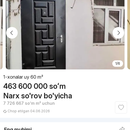
1/6
1-xonalar uy 60 m²
463 600 000
soʻm
Narx so'rov bo'yicha
7 726 667
soʻm
m² uchun
Chop etilgan 04.06.2026
Eng muhimi