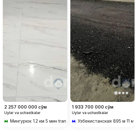
2 257 000 000
сўм
1 933 700 000
сўм
Uylar va uchastkalar
Uylar va uchastkalar
Мингурюк
1.2 км 5 мин transportda
Узбекистанская
895 м 11 ми