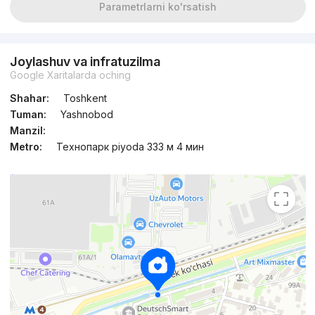
Parametrlarni ko'rsatish
Joylashuv va infratuzilma
Google Xaritalarda oching
Shahar:
Toshkent
Tuman:
Yashnobod
Manzil:
Metro:
Технопарк piyoda 333 м 4 мин