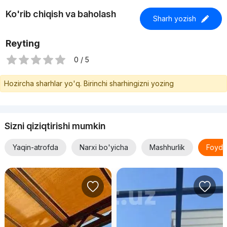
Ko'rib chiqish va baholash
Sharh yozish
Reyting
0 / 5
Hozircha sharhlar yo'q. Birinchi sharhingizni yozing
Sizni qiziqtirishi mumkin
Yaqin-atrofda
Narxi bo'yicha
Mashhurlik
Foyda