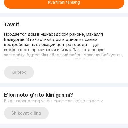
Kvartirani tanlang
Tavsif
Продаётся дом в Яшнабадском районе, махалля
Байкурган. Это частный дом в одной из самых
востребованных локаций центра города — для
комфортного проживания или как база под новую
застройку. Адрес: Яшнабадский район, махалля Байкурган,
улица Боткина Ориентир: клиника MDS-Service. Участок:
4.87 соток. На участке большая зелёная зона, много
плодовых деревьев и декоративных растений. Имеются
Ko'proq
зимняя и летняя кухни. Есть место под бассейн или гараж.
Дом полностью готов к проживанию — без вложений, без
истории аренды, с максимально продуманной
инфраструктурой для жизни и отдыха. Все необходимое в
E'lon noto'g'ri to'ldirilganmi?
шаговой доступности: школы, детсады, кафе, рестораны,
Bizga xabar bering va biz muammoni ko‘rib chiqamiz
магазины, Паркентский базар. Возможен небольшой торг!!!
Звоните по номеру +998935618586
Shikoyat qiling