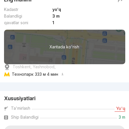
Kadastr
yo'q
Balandligi
3 m
qavatlar soni
1
Xaritada ko'rish
Toshkent, Yashnobod,
Технопарк
333 м 4 мин
Reklama
Xususiyatlari
Ta'mirlash
Yo'q
Ship Balandligi
3 m