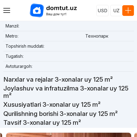
USD
UZ
Manzil:
Metro:
Технопарк
Topshirish muddati:
Tugatish:
Avtoturargoh:
Narxlar va rejalar 3-xonalar uy 125 m²
Joylashuv va infratuzilma 3-xonalar uy 125
m²
Xususiyatlari 3-xonalar uy 125 m²
Qurilishning borishi 3-xonalar uy 125 m²
Tavsif 3-xonalar uy 125 m²