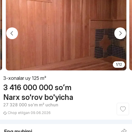
1/12
3-xonalar uy 125 m²
3 416 000 000
soʻm
Narx so'rov bo'yicha
27 328 000
soʻm
m² uchun
Chop etilgan 09.06.2026
Eng muhimi