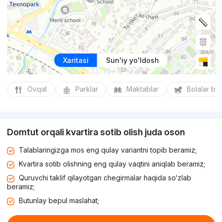
Xaritasi
Sun'iy yo'ldosh
Ovqat
Parklar
Maktablar
Bolalar bo
Domtut orqali kvartira sotib olish juda oson
Talablaringizga mos eng qulay variantni topib beramiz;
Kvartira sotib olishning eng qulay vaqtini aniqlab beramiz;
Quruvchi taklif qilayotgan chegirmalar haqida so‘zlab
beramiz;
Butunlay bepul maslahat;