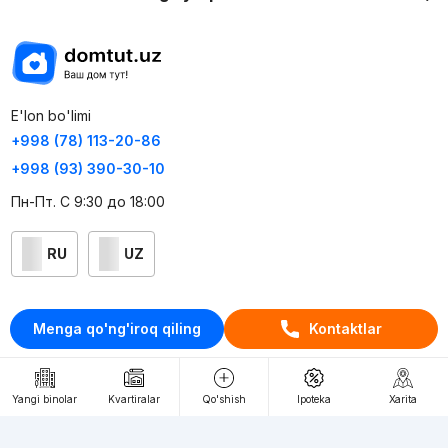
E'lon bo'limi
+998 (78) 113-20-86
+998 (93) 390-30-10
Пн-Пт. С 9:30 до 18:00
RU
UZ
Kontaktlar
Menga qo'ng'iroq qiling
Kontaktlar
loyiha haqida
Webnow © loyihasi
Yangi binolar
Kvartiralar
Qo'shish
Ipoteka
Xarita
Foydalanish shartlari