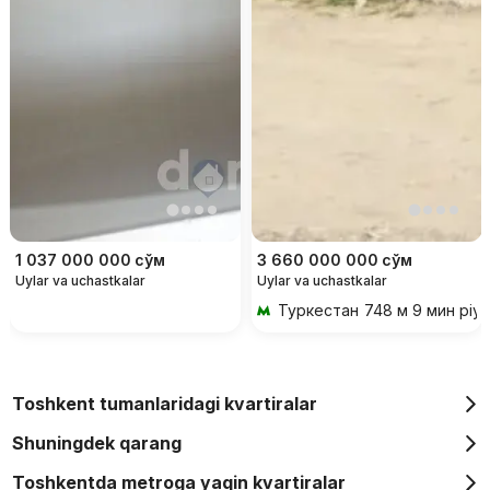
1 037 000 000
сўм
3 660 000 000
сўм
Uylar va uchastkalar
Uylar va uchastkalar
Туркестан
748 м 9 мин piy
Toshkent tumanlaridagi kvartiralar
Shuningdek qarang
Toshkentda metroga yaqin kvartiralar