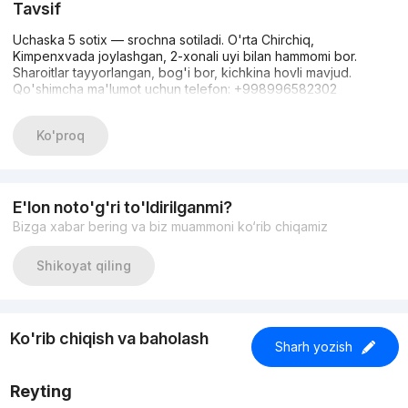
Tavsif
Uchaska 5 sotix — srochna sotiladi. O'rta Chirchiq,
Kimpenxvada joylashgan, 2-xonali uyi bilan hammomi bor.
Sharoitlar tayyorlangan, bog'i bor, kichkina hovli mavjud.
Qo'shimcha ma'lumot uchun telefon: +998996582302
Ko'proq
E'lon noto'g'ri to'ldirilganmi?
Bizga xabar bering va biz muammoni ko‘rib chiqamiz
Shikoyat qiling
Ko'rib chiqish va baholash
Sharh yozish
Reyting