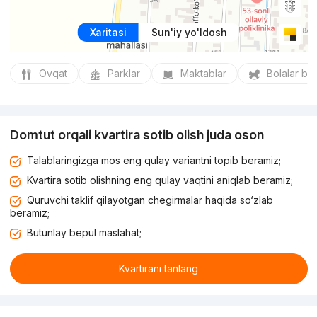
Xaritasi
Sun'iy yo'ldosh
Ovqat
Parklar
Maktablar
Bolalar bo
Domtut orqali kvartira sotib olish juda oson
Talablaringizga mos eng qulay variantni topib beramiz;
Kvartira sotib olishning eng qulay vaqtini aniqlab beramiz;
Quruvchi taklif qilayotgan chegirmalar haqida so‘zlab
beramiz;
Butunlay bepul maslahat;
Kvartirani tanlang