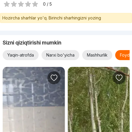
0 / 5
Hozircha sharhlar yo'q. Birinchi sharhingizni yozing
Sizni qiziqtirishi mumkin
Yaqin-atrofda
Narxi bo'yicha
Mashhurlik
Foyda