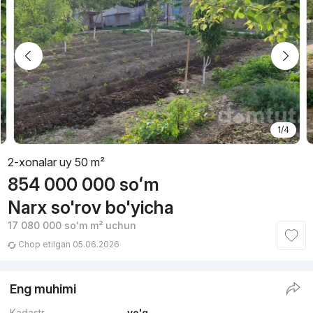
1/4
2-xonalar uy 50 m²
854 000 000
soʻm
Narx so'rov bo'yicha
17 080 000
soʻm
m² uchun
Chop etilgan 05.06.2026
Eng muhimi
Kadastr
yo'q