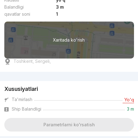
Balandligi
3 m
qavatlar soni
1
Xaritada ko'rish
Toshkent, Sergeli,
Reklama
Xususiyatlari
Ta'mirlash
Yo'q
Ship Balandligi
3 m
Parametrlarni ko'rsatish