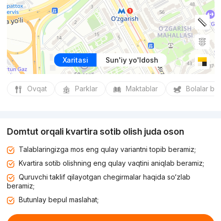
Xaritasi
Sun'iy yo'ldosh
Ovqat
Parklar
Maktablar
Bolalar bo
Domtut orqali kvartira sotib olish juda oson
Talablaringizga mos eng qulay variantni topib beramiz;
Kvartira sotib olishning eng qulay vaqtini aniqlab beramiz;
Quruvchi taklif qilayotgan chegirmalar haqida so‘zlab
beramiz;
Butunlay bepul maslahat;