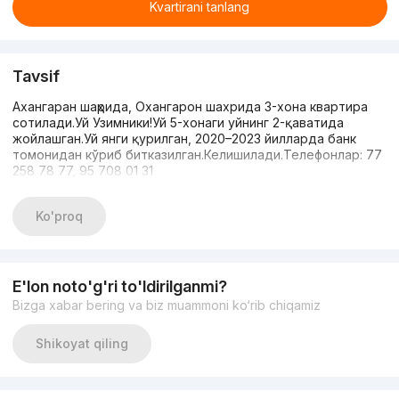
Kvartirani tanlang
Tavsif
Ахангаран шаҳрида, Охангарон шахрида 3-хона квартира
сотилади.Уй Узимники!Уй 5-хонаги уйнинг 2-қаватида
жойлашган.Уй янги қурилган, 2020–2023 йилларда банк
томонидан кўриб битказилган.Келишилади.Телефонлар: 77
258 78 77, 95 708 01 31
Ko'proq
E'lon noto'g'ri to'ldirilganmi?
Bizga xabar bering va biz muammoni ko‘rib chiqamiz
Shikoyat qiling