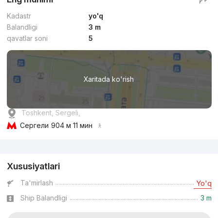
Kadastr
yo'q
Balandligi
3 m
qavatlar soni
5
Xaritada ko'rish
Toshkent, Sergeli,
Сергели
904 м 11 мин
Reklama
Xususiyatlari
Ta'mirlash
Yo'q
Ship Balandligi
3 m