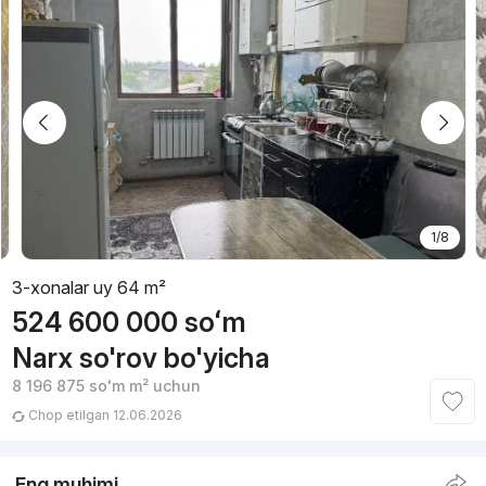
1/8
3-xonalar uy 64 m²
524 600 000
soʻm
Narx so'rov bo'yicha
8 196 875
soʻm
m² uchun
Chop etilgan 12.06.2026
Eng muhimi