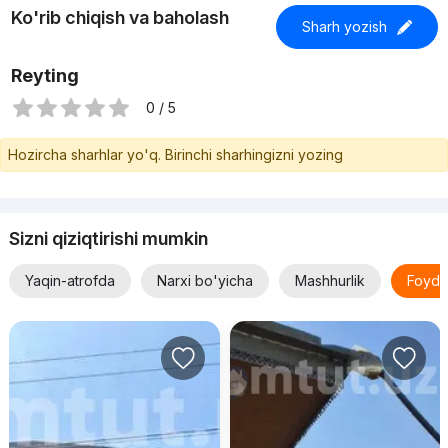
Ko'rib chiqish va baholash
Sharh yozish
Reyting
0 / 5
Hozircha sharhlar yo'q. Birinchi sharhingizni yozing
Sizni qiziqtirishi mumkin
Yaqin-atrofda
Narxi bo'yicha
Mashhurlik
Foyda