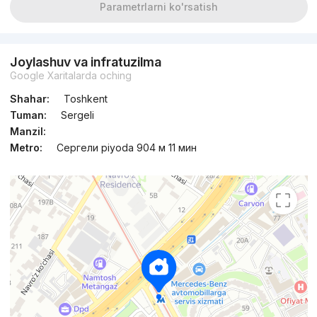
Parametrlarni ko'rsatish
Joylashuv va infratuzilma
Google Xaritalarda oching
Shahar:
Toshkent
Tuman:
Sergeli
Manzil:
Metro:
Сергели piyoda 904 м 11 мин