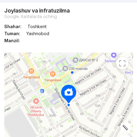
Joylashuv va infratuzilma
Google Xaritalarda oching
Shahar:
Toshkent
Tuman:
Yashnobod
Manzil: