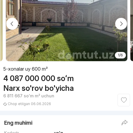
1/6
5-xonalar uy 600 m²
4 087 000 000
soʻm
Narx so'rov bo'yicha
6 811 667
soʻm
m² uchun
Chop etilgan 06.06.2026
Eng muhimi
Kadastr
yo'q