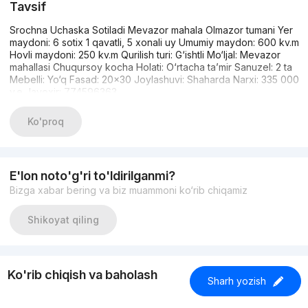
Tavsif
Srochna Uchaska Sotiladi Mevazor mahala Olmazor tumani Yer
maydoni: 6 sotix 1 qavatli, 5 xonali uy Umumiy maydon: 600 kv.m
Hovli maydoni: 250 kv.m Qurilish turi: G‘ishtli Mo‘ljal: Mevazor
mahallasi Chuqursoy kocha Holati: O‘rtacha ta’mir Sanuzel: 2 ta
Mebelli: Yo‘q Fasad: 20×30 Joylashuvi: Shaharda Narxi: 335 000
y.e Javoxir: 774596363
Ko'proq
E'lon noto'g'ri to'ldirilganmi?
Bizga xabar bering va biz muammoni ko‘rib chiqamiz
Shikoyat qiling
Ko'rib chiqish va baholash
Sharh yozish