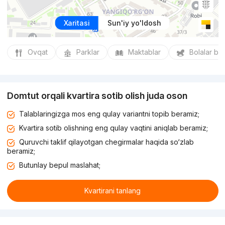
Xaritasi
Sun'iy yo'ldosh
Ovqat
Parklar
Maktablar
Bolalar bo
Domtut orqali kvartira sotib olish juda oson
Talablaringizga mos eng qulay variantni topib beramiz;
Kvartira sotib olishning eng qulay vaqtini aniqlab beramiz;
Quruvchi taklif qilayotgan chegirmalar haqida so‘zlab
beramiz;
Butunlay bepul maslahat;
Kvartirani tanlang