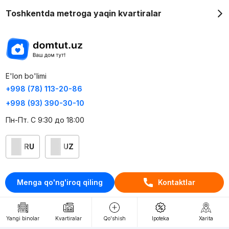
Toshkentda metroga yaqin kvartiralar
E'lon bo'limi
+998 (78) 113-20-86
+998 (93) 390-30-10
Пн-Пт. С 9:30 до 18:00
RU
UZ
Kontaktlar
Menga qo'ng'iroq qiling
Kontaktlar
loyiha haqida
Webnow © loyihasi
Yangi binolar
Kvartiralar
Qo'shish
Ipoteka
Xarita