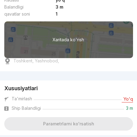
Balandligi
3 m
qavatlar soni
1
Xaritada ko'rish
Toshkent, Yashnobod,
Reklama
Xususiyatlari
Ta'mirlash
Yo'q
Ship Balandligi
3 m
Parametrlarni ko'rsatish