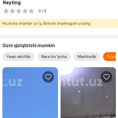
Reyting
0 / 5
Hozircha sharhlar yo'q. Birinchi sharhingizni yozing
Sizni qiziqtirishi mumkin
Yaqin-atrofda
Narxi bo'yicha
Mashhurlik
Foyda