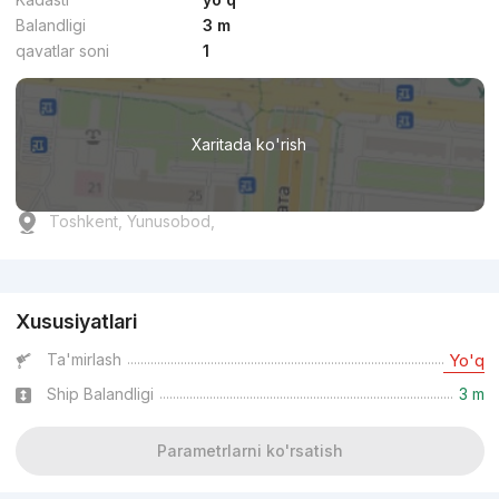
Balandligi
3 m
qavatlar soni
1
Xaritada ko'rish
Toshkent, Yunusobod,
Reklama
Xususiyatlari
Ta'mirlash
Yo'q
Ship Balandligi
3 m
Parametrlarni ko'rsatish