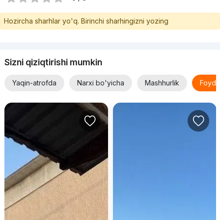
Hozircha sharhlar yo'q. Birinchi sharhingizni yozing
Sizni qiziqtirishi mumkin
Yaqin-atrofda
Narxi bo'yicha
Mashhurlik
Foyda