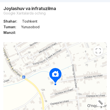
Joylashuv va infratuzilma
Google Xaritalarda oching
Shahar:
Toshkent
Tuman:
Yunusobod
Manzil: