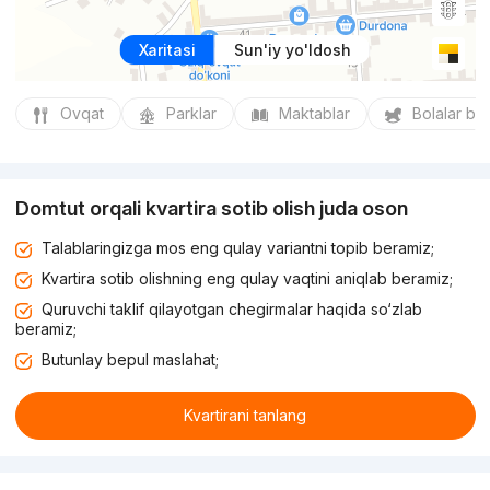
Xaritasi
Sun'iy yo'ldosh
Ovqat
Parklar
Maktablar
Bolalar bo
Domtut orqali kvartira sotib olish juda oson
Talablaringizga mos eng qulay variantni topib beramiz;
Kvartira sotib olishning eng qulay vaqtini aniqlab beramiz;
Quruvchi taklif qilayotgan chegirmalar haqida so‘zlab
beramiz;
Butunlay bepul maslahat;
Kvartirani tanlang