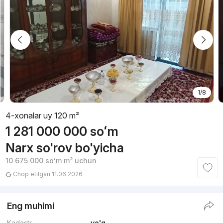
1/8
4-xonalar uy 120 m²
1 281 000 000
soʻm
Narx so'rov bo'yicha
10 675 000
soʻm
m² uchun
Chop etilgan 11.06.2026
Eng muhimi
Kadastr
yo'q