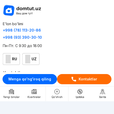
E'lon bo'limi
+998 (78) 113-20-86
+998 (93) 390-30-10
Пн-Пт. С 9:30 до 18:00
RU
UZ
Kontaktlar
Menga qo'ng'iroq qiling
Kontaktlar
loyiha haqida
Webnow © loyihasi
Yangi binolar
Kvartiralar
Qo'shish
Ipoteka
Xarita
Foydalanish shartlari
Maxfiylik siyosati