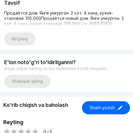
Tavsif
Продаётся дом. Янги у́нкургон. 2 сот. 4 хона, кухня-
сталовая. 105.000Продаётся новый дом. Янги у́нкургон. 2
сот. 4 хона, кухня-сталовая. 105.000 у.е. 908070100
Ko'proq
E'lon noto'g'ri to'ldirilganmi?
Bizga xabar bering va biz muammoni ko‘rib chiqamiz
Shikoyat qiling
Ko'rib chiqish va baholash
Sharh yozish
Reyting
0 / 5