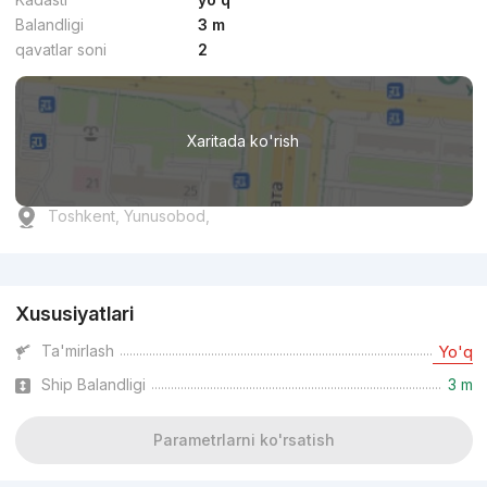
Balandligi
3 m
qavatlar soni
2
Xaritada ko'rish
Toshkent, Yunusobod,
Reklama
Xususiyatlari
Ta'mirlash
Yo'q
Ship Balandligi
3 m
Parametrlarni ko'rsatish