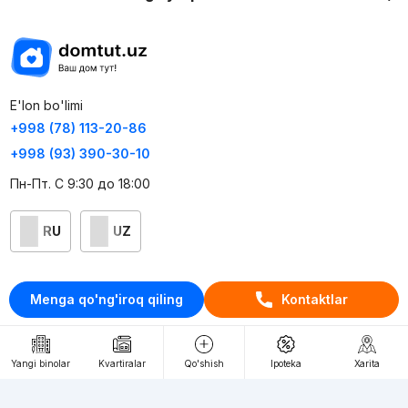
E'lon bo'limi
+998 (78) 113-20-86
+998 (93) 390-30-10
Пн-Пт. С 9:30 до 18:00
RU
UZ
Kontaktlar
Menga qo'ng'iroq qiling
Kontaktlar
loyiha haqida
Webnow © loyihasi
Yangi binolar
Kvartiralar
Qo'shish
Ipoteka
Xarita
Foydalanish shartlari