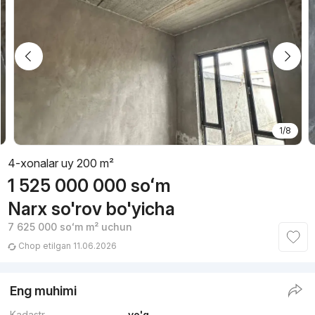
1/8
4-xonalar uy 200 m²
1 525 000 000
soʻm
Narx so'rov bo'yicha
7 625 000
soʻm
m² uchun
Chop etilgan 11.06.2026
Eng muhimi
Kadastr
yo'q