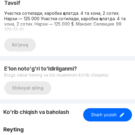
Tavsif
Участка сотилади, каробка ҳолатда. 4 та хона, 2 сотих.
Нархи — 125 000 Участка сотилади, каробка ҳолатда. 4 та
хона, 2 сотих. Нархи — 125 000 $. Манзил: Селекция. 99
305-51-41
Ko'proq
E'lon noto'g'ri to'ldirilganmi?
Bizga xabar bering va biz muammoni ko‘rib chiqamiz
Shikoyat qiling
Ko'rib chiqish va baholash
Sharh yozish
Reyting