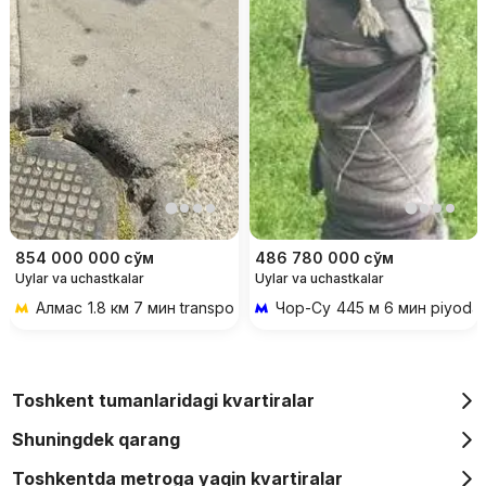
854 000 000
сўм
486 780 000
сўм
Uylar va uchastkalar
Uylar va uchastkalar
Алмас
1.8 км 7 мин transportda
Чор-Су
445 м 6 мин piyoda
Toshkent tumanlaridagi kvartiralar
Shuningdek qarang
Toshkentda metroga yaqin kvartiralar