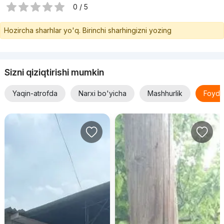
0 / 5
Hozircha sharhlar yo'q. Birinchi sharhingizni yozing
Sizni qiziqtirishi mumkin
Yaqin-atrofda
Narxi bo'yicha
Mashhurlik
Foyda