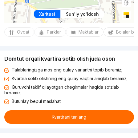
Xaritasi
Sun'iy yo'ldosh
Ovqat
Parklar
Maktablar
Bolalar bo
Domtut orqali kvartira sotib olish juda oson
Talablaringizga mos eng qulay variantni topib beramiz;
Kvartira sotib olishning eng qulay vaqtini aniqlab beramiz;
Quruvchi taklif qilayotgan chegirmalar haqida so‘zlab
beramiz;
Butunlay bepul maslahat;
Kvartirani tanlang