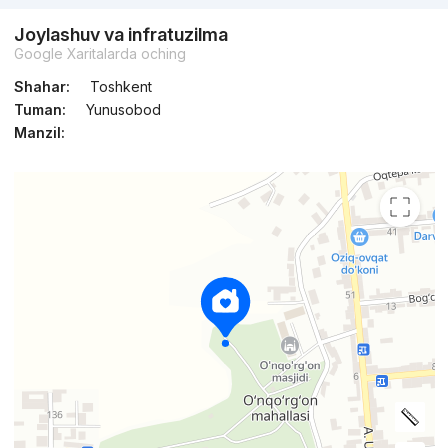
Joylashuv va infratuzilma
Google Xaritalarda oching
Shahar:
Toshkent
Tuman:
Yunusobod
Manzil: