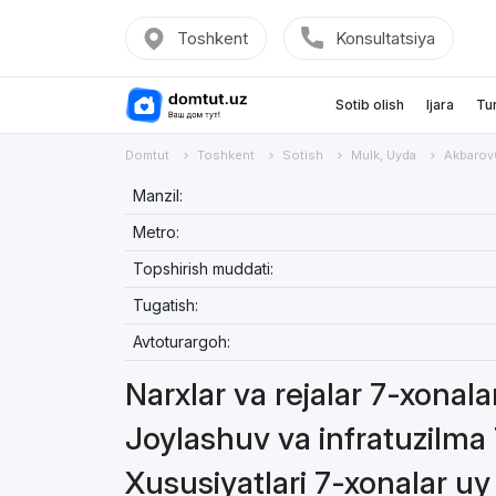
Toshkent
Konsultatsiya
Sotib olish
Ijara
Tu
Domtut
Toshkent
Sotish
Mulk, Uyda
Akbaro
Manzil:
Metro:
Topshirish muddati:
Tugatish:
Avtoturargoh:
Narxlar va rejalar 7-xonal
Joylashuv va infratuzilma
Xususiyatlari 7-xonalar u