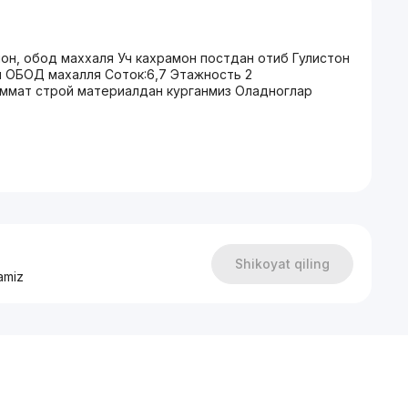
мон, обод маххаля Уч кахрамон постдан отиб Гулистон
м ОБОД махалля Соток:6,7 Этажность 2
киммат строй материалдан курганмиз Оладноглар
Shikoyat qiling
amiz