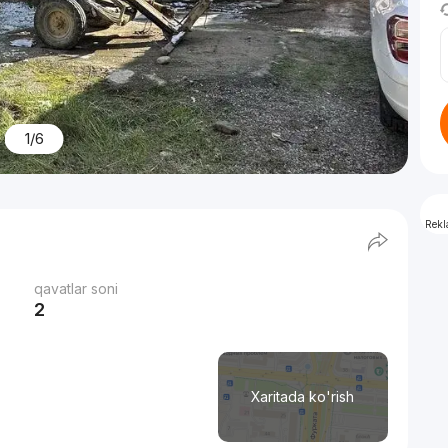
1/6
Rek
qavatlar soni
2
Xaritada ko'rish