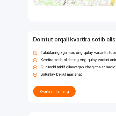
Domtut orqali kvartira sotib oli
Talablaringizga mos eng qulay variantni top
Kvartira sotib olishning eng qulay vaqtini an
Quruvchi taklif qilayotgan chegirmalar haqid
Butunlay bepul maslahat;
Kvartirani tanlang