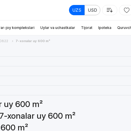
UZS
USD
rar-joy komplekslari
Uylar va uchastkalar
Tijorat
Ipoteka
Quruvch
v0822
7-xonalar uy 600 m²
ar uy 600 m²
 7-xonalar uy 600 m²
y 600 m²