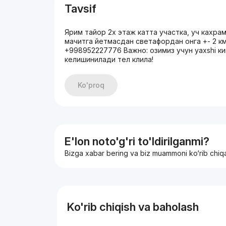
Tavsif
Ярим тайор 2х этаж катта участка, уч кахра
мачитга йетмасдан светафордан онга +- 2 к
+998952227776 Важно: озимиз учун yaxshi 
келишинилади тел клила!
Ko'proq
E'lon noto'g'ri to'ldirilganmi?
Bizga xabar bering va biz muammoni ko‘rib chiq
Ko'rib chiqish va baholash