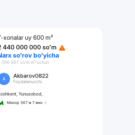
7-xonalar uy 600 m²
2 440 000 000
soʻm
Narx so'rov bo'yicha
4 066 667
soʻm
m² uchun
Akbarov0822
A
Foydalanuvchi
oshkent, Yunusobod,
Минор
567 м 7 мин