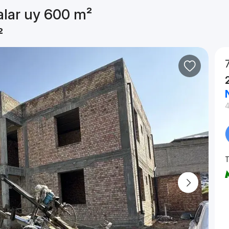
alar uy 600 m²
²
T