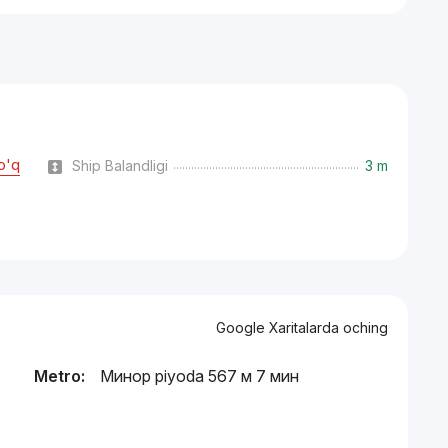
o'q
Ship Balandligi
3 m
Google Xaritalarda oching
Metro:
Минор piyoda 567 м 7 мин