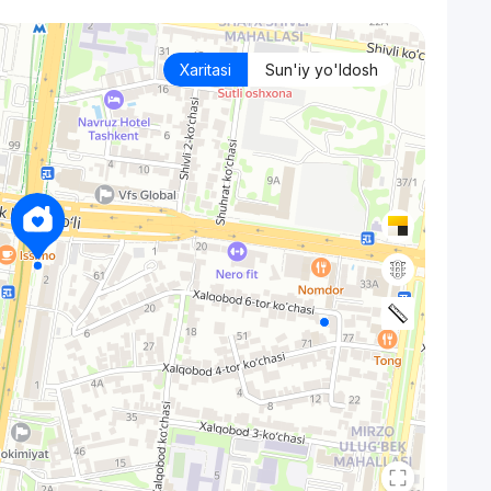
Xaritasi
Sun'iy yo'ldosh