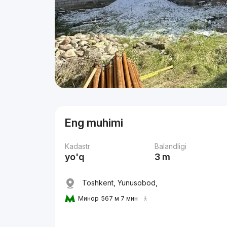
Eng muhimi
Kadastr
Balandligi
yo'q
3 m
Toshkent, Yunusobod,
Минор
567 м 7 мин