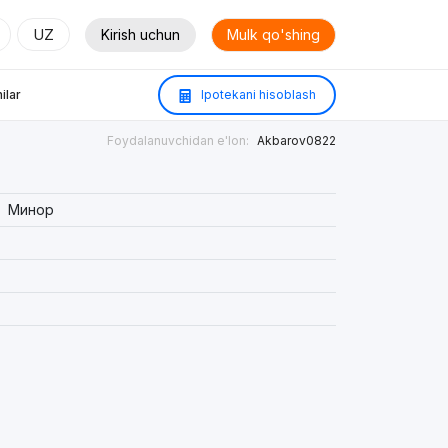
UZ
Kirish uchun
Mulk qo'shing
ilar
Ipotekani hisoblash
Foydalanuvchidan e'lon:
Akbarov0822
Минор