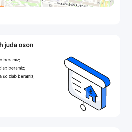
sh juda oson
ib beramiz;
iqlab beramiz;
a so‘zlab beramiz;