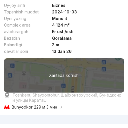
Biznes
4
Uy-joy sinfi
Biznes
Topshirish muddati
2024-10-03
Uyni yozing
Monolit
Complex area
4 124 m²
avtoturargoh
Er usti/osti
Bezatish
Qoralama
dan
18.3 mln
сўм
/m²
Balandligi
3 m
qavatlar soni
13 dan 26
Topshirildi 2023
,
Uzbegim Development
TJ «Chaqar»
Xaritada ko'rish
+998 (55) 500...
Toshkent, Shayxontohur, Шайхонтохурский, Бунёдкочр
и улицы Караташ
Bunyodkor
229 м 3 мин
Reklama