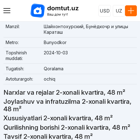
USD
UZ
Manzil:
Шайхонтохурский, Бунёдкочр и улицы
Караташ
Metro:
Bunyodkor
Topshirish
2024-10-03
muddati:
Tugatish:
Qoralama
Avtoturargoh:
ochiq
Narxlar va rejalar 2-xonali kvartira, 48 m²
Joylashuv va infratuzilma 2-xonali kvartira,
48 m²
Xususiyatlari 2-xonali kvartira, 48 m²
Qurilishning borishi 2-xonali kvartira, 48 m²
Tavsif 2-xonali kvartira, 48 m²