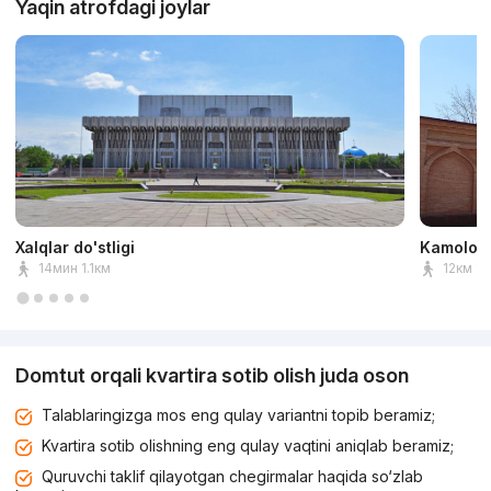
Yaqin atrofdagi joylar
Xalqlar do'stligi
Kamolon 
14мин 1.1км
12км 1к
Domtut orqali kvartira sotib olish juda oson
Talablaringizga mos eng qulay variantni topib beramiz;
Kvartira sotib olishning eng qulay vaqtini aniqlab beramiz;
Quruvchi taklif qilayotgan chegirmalar haqida so‘zlab