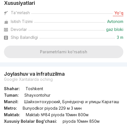
Xususiyatlari
dan
17.1 mln
сўм
/m²
Ta'mirlash
Yo'q
Isitish Tizimi
Avtonom
Topshirildi
,
Nikolay2
2-xonali kvartira, 60 m²
Devorlar
gaz bloki
Ship Balandligi
3 m
+998 (90) 985...
Parametrlarni ko'rsatish
Joylashuv va infratuzilma
Google Xaritalarda oching
Shahar:
Toshkent
Tuman:
Shayxontohur
Manzil:
Шайхонтохурский, Бунёдкочр и улицы Караташ
Metro:
Bunyodkor piyoda 229 м 3 мин
Maktab:
Maktab №84 piyoda 10мин 800м
Xususiy Bolalar Bog'chasi:
piyoda 10мин 850м