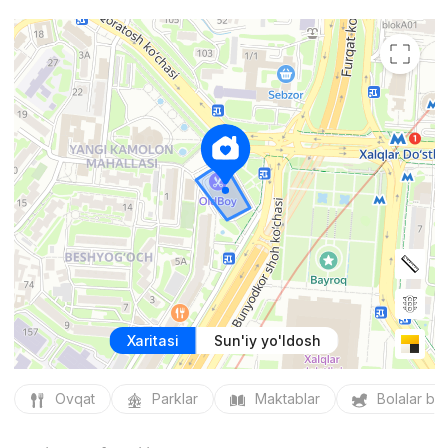
Xaritasi
Sun'iy yo'ldosh
Ovqat
Parklar
Maktablar
Bolalar bo