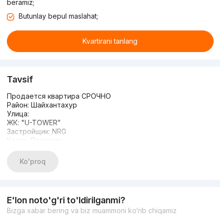
beramiz;
Butunlay bepul maslahat;
Kvartirani tanlang
Tavsif
Продается квартира СРОЧНО
Район: Шайхантахур
Улица:
ЖК: "U-TOWER”
Застройщик: NRG
Класс: Премиум
Комнат: 2
Этаж: 13
Ko'proq
Этажность: 26
Площадь: 47,48м2
Сан.узел: совмещённый
Состояние: white box
E'lon noto'g'ri to'ldirilganmi?
Отопление: Индивидуальный котёл для подачи горячей
Bizga xabar bering va biz muammoni ko‘rib chiqamiz
воды и отопления в квартире
Материал стен: кирпич