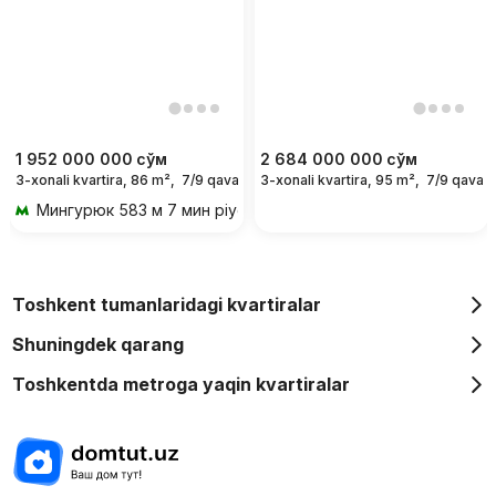
1 952 000 000
сўм
2 684 000 000
сўм
3-xonali kvartira, 86 m²,
7/9 qavat
3-xonali kvartira, 95 m²,
7/9 qavat
Мингурюк
583 м 7 мин piyoda
Toshkent tumanlaridagi kvartiralar
Shuningdek qarang
Toshkentda metroga yaqin kvartiralar