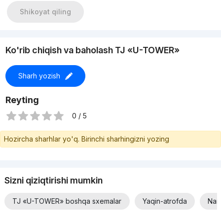
Срок сдачи в эксплуатацию - 10 Февраль 2024г
Shikoyat qiling
Цена 112.000 у.е
Ko'rib chiqish va baholash TJ «U-TOWER»
Sharh yozish
Reyting
0 / 5
Hozircha sharhlar yo'q. Birinchi sharhingizni yozing
Sizni qiziqtirishi mumkin
TJ «U-TOWER» boshqa sxemalar
Yaqin-atrofda
Narx