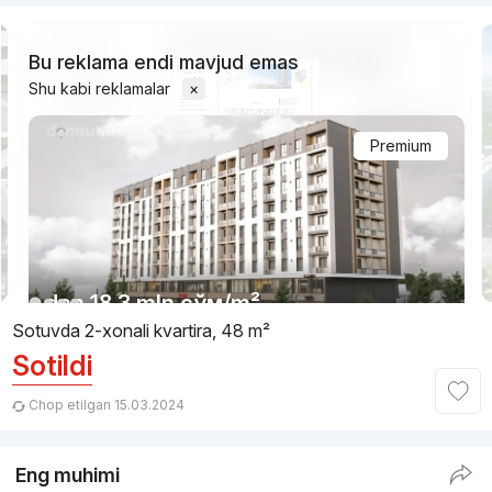
Bu reklama endi mavjud emas
Shu kabi reklamalar
×
Premium
1/12
dan
18.3 mln
сўм
/m²
Sotuvda 2-xonali kvartira, 48 m²
Sotildi
Topshirilishi 4kv 2026
,
Great House
TJ «Novza Residence»
Chop etilgan 15.03.2024
+998 (99) 713...
Eng muhimi