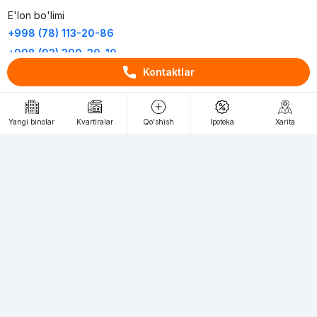
E'lon bo'limi
+998 (78) 113-20-86
+998 (93) 390-30-10
Kontaktlar
Пн-Пт. С 9:30 до 18:00
RU
UZ
Yangi binolar
Kvartiralar
Qo'shish
Ipoteka
Xarita
Kontaktlar
loyiha haqida
Webnow © loyihasi
Foydalanish shartlari
Maxfiylik siyosati
Ommaviy taklif