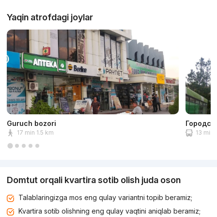
Yaqin atrofdagi joylar
Guruch bozori
Городск
17 min 1.5 km
13 min 
Domtut orqali kvartira sotib olish juda oson
Talablaringizga mos eng qulay variantni topib beramiz;
Kvartira sotib olishning eng qulay vaqtini aniqlab beramiz;