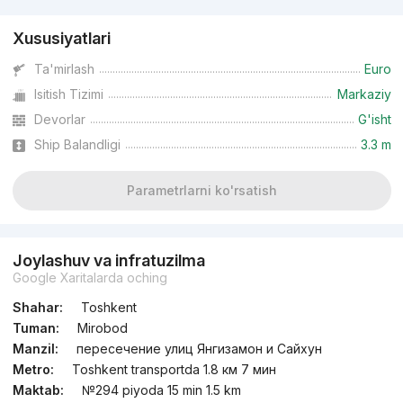
Xususiyatlari
Ta'mirlash
Euro
Isitish Tizimi
Markaziy
Devorlar
G'isht
Ship Balandligi
3.3 m
Parametrlarni ko'rsatish
Joylashuv va infratuzilma
Google Xaritalarda oching
Shahar:
Toshkent
Tuman:
Mirobod
Manzil:
пересечение улиц Янгизамон и Сайхун
Metro:
Toshkent transportda 1.8 км 7 мин
Maktab:
№294 piyoda 15 min 1.5 km