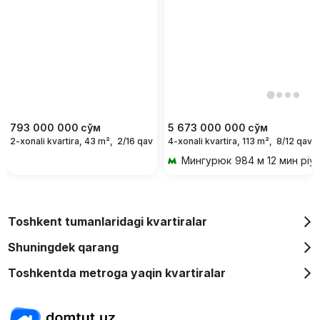
793 000 000
сўм
5 673 000 000
сўм
2-xonali kvartira, 43 m²,
2/16 qavat
4-xonali kvartira, 113 m²,
8/12 qavat
Мингурюк
984 м 12 мин piy
Toshkent tumanlaridagi kvartiralar
Shuningdek qarang
Toshkentda metroga yaqin kvartiralar