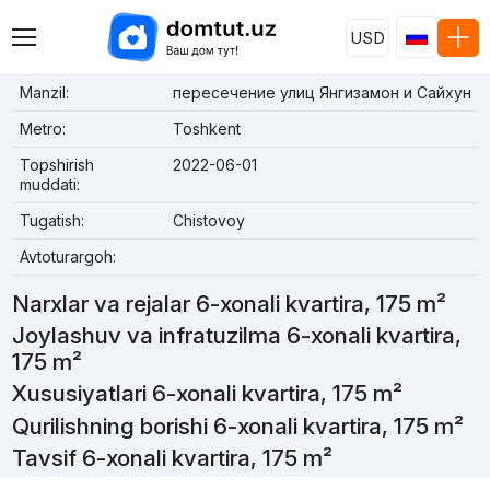
USD
Manzil:
пересечение улиц Янгизамон и Сайхун
Metro:
Toshkent
Topshirish
2022-06-01
muddati:
Tugatish:
Chistovoy
Avtoturargoh:
Narxlar va rejalar 6-xonali kvartira, 175 m²
Joylashuv va infratuzilma 6-xonali kvartira,
175 m²
Xususiyatlari 6-xonali kvartira, 175 m²
Qurilishning borishi 6-xonali kvartira, 175 m²
Tavsif 6-xonali kvartira, 175 m²