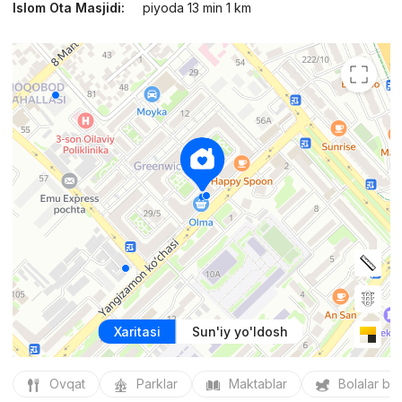
Islom Ota Masjidi:
piyoda 13 min 1 km
Xaritasi
Sun'iy yo'ldosh
Ovqat
Parklar
Maktablar
Bolalar bo