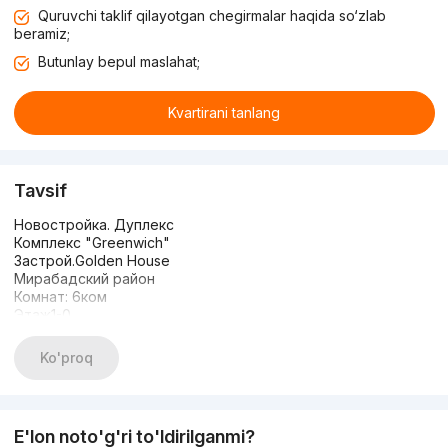
Quruvchi taklif qilayotgan chegirmalar haqida so‘zlab
beramiz;
Butunlay bepul maslahat;
Kvartirani tanlang
Tavsif
Новостройка. Дуплекс
Комплекс "Greenwich"
Застрой.Golden House
Мирабадский район
Комнат: 6ком
Этаж1-0
Этажность:9
Общая площадь: 175м²
Ko'proq
СОСТОЯНИЕ: Евроремонт без мебели
Цена: 180.000у.е /торг
Телефон:
E'lon noto'g'ri to'ldirilganmi?