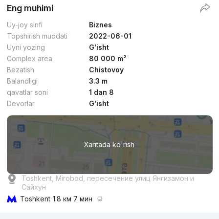
Eng muhimi
Uy-joy sinfi
Biznes
Topshirish muddati
2022-06-01
Uyni yozing
G'isht
Complex area
80 000 m²
Bezatish
Chistovoy
Balandligi
3.3 m
qavatlar soni
1 dan 8
Devorlar
G'isht
Xaritada ko'rish
Toshkent, Mirobod, пересечение улиц Янгизамон и
Сайхун
Toshkent
1.8 км 7 мин
Reklama