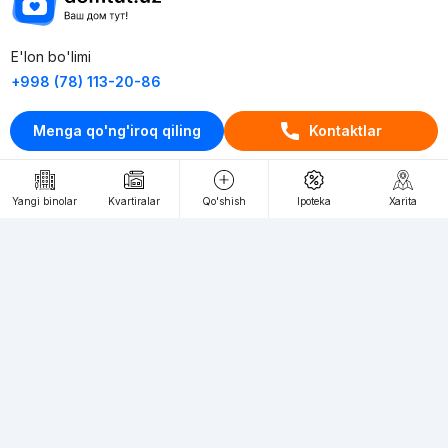
E'lon bo'limi
+998 (78) 113-20-86
+998 (93) 390-30-10
Menga qo'ng'iroq qiling
Kontaktlar
Пн-Пт. С 9:30 до 18:00
RU
UZ
Yangi binolar
Kvartiralar
Qo'shish
Ipoteka
Xarita
Kontaktlar
loyiha haqida
Webnow © loyihasi
Foydalanish shartlari
Maxfiylik siyosati
Ommaviy taklif