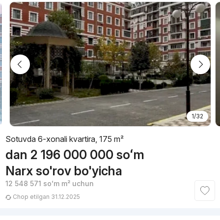
1/32
Sotuvda 6-xonali kvartira, 175 m²
dan
2 196 000 000
soʻm
Narx so'rov bo'yicha
12 548 571
soʻm
m² uchun
Chop etilgan 31.12.2025