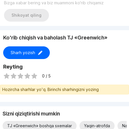
Bizga xabar bering va biz muammoni ko‘rib chiqamiz
Shikoyat qiling
Ko'rib chiqish va baholash TJ «Greenwich»
Sharh yozish
Reyting
0 / 5
Hozircha sharhlar yo'q. Birinchi sharhingizni yozing
Sizni qiziqtirishi mumkin
TJ «Greenwich» boshqa sxemalar
Yaqin-atrofda
Nar