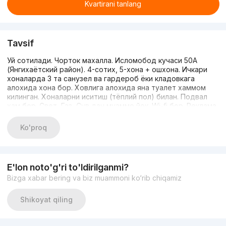
Kvartirani tanlang
Tavsif
Уй сотилади. Чорток махалла. Исломобод кучаси 50А
(Янгихаётский район). 4-сотих, 5-хона + ошхона. Ичкари
хоналарда 3 та санузел ва гардероб ёки кладовкага
алохида хона бор. Ховлига алохида яна туалет хаммом
килинган. Хоналарни иситиш (тёплий пол) билан. Подвал
хам бор. Свет, Газ, Сув дан муаммо йок. Wi-fi бор. Реклама
узимники без маклер. Нархи : 135.000$ яна келишилади. Тел
номер: 99 760-80-04 99 848-93-88
Ko'proq
E'lon noto'g'ri to'ldirilganmi?
Bizga xabar bering va biz muammoni ko‘rib chiqamiz
Shikoyat qiling