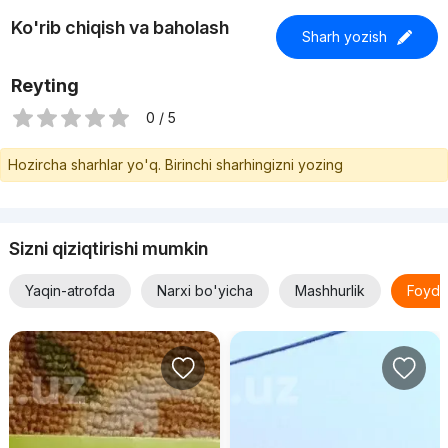
Ko'rib chiqish va baholash
Sharh yozish
Reyting
0 / 5
Hozircha sharhlar yo'q. Birinchi sharhingizni yozing
Sizni qiziqtirishi mumkin
Yaqin-atrofda
Narxi bo'yicha
Mashhurlik
Foyda