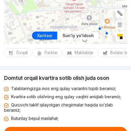
Xaritasi
Sun'iy yo'ldosh
Ovqat
Parklar
Maktablar
Bolalar bo
Domtut orqali kvartira sotib olish juda oson
Talablaringizga mos eng qulay variantni topib beramiz;
Kvartira sotib olishning eng qulay vaqtini aniqlab beramiz;
Quruvchi taklif qilayotgan chegirmalar haqida so‘zlab
beramiz;
Butunlay bepul maslahat;