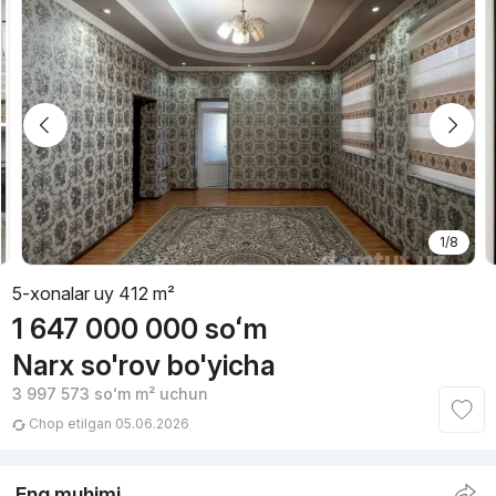
1/8
5-xonalar uy 412 m²
1 647 000 000
soʻm
Narx so'rov bo'yicha
3 997 573
soʻm
m² uchun
Chop etilgan 05.06.2026
Eng muhimi