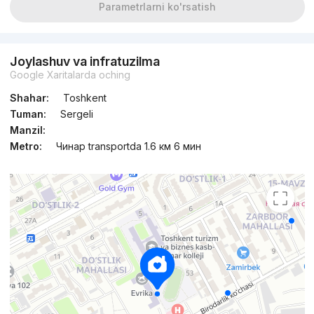
Parametrlarni ko'rsatish
Joylashuv va infratuzilma
Google Xaritalarda oching
Shahar:
Toshkent
Tuman:
Sergeli
Manzil:
Metro:
Чинар transportda 1.6 км 6 мин