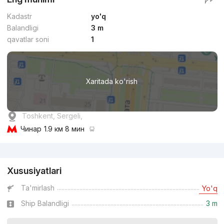
Kadastr
yo'q
Balandligi
3 m
qavatlar soni
1
Xaritada ko'rish
Toshkent, Sergeli,
Чинар
1.9 км 8 мин
Reklama
Xususiyatlari
Ta'mirlash
Yo'q
Ship Balandligi
3 m