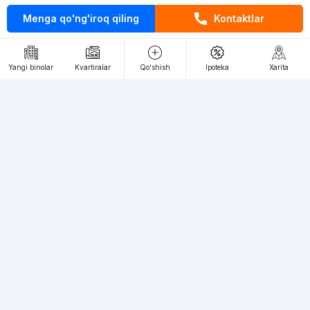
Menga qo'ng'iroq qiling
Kontaktlar
Kontaktlar
loyiha haqida
Yangi binolar
Kvartiralar
Qo'shish
Ipoteka
Xarita
Webnow © loyihasi
Foydalanish shartlari
Maxfiylik siyosati
Ommaviy taklif
Muassis:
"WEBNOW" MChJ
Manzil:
Toshkent shahri, A.Qahhor ko'chasi, 47-uy
Elektron ommaviy axborot vositalarini ro'yxatdan o'tkazish:
1649
Toshkent shahridagi yangi binolardagi kvartiralarga talab katta, siz
bizning veb-saytimizda istalgan toifadagi kvartiralarni cheksiz miqdorda