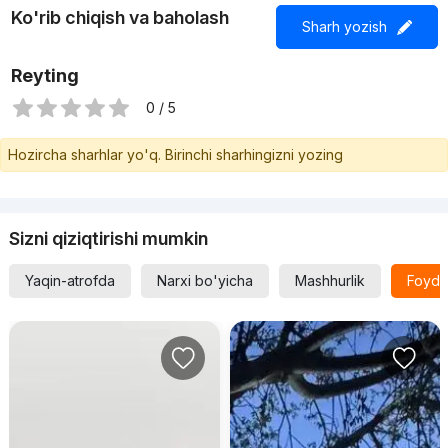
Ko'rib chiqish va baholash
Sharh yozish
Reyting
0 / 5
Hozircha sharhlar yo'q. Birinchi sharhingizni yozing
Sizni qiziqtirishi mumkin
Yaqin-atrofda
Narxi bo'yicha
Mashhurlik
Foyda