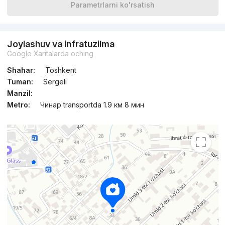
Parametrlarni ko'rsatish
Joylashuv va infratuzilma
Google Xaritalarda oching
Shahar:
Toshkent
Tuman:
Sergeli
Manzil:
Metro:
Чинар transportda 1.9 км 8 мин