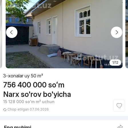
1/12
3-xonalar uy 50 m²
756 400 000
soʻm
Narx so'rov bo'yicha
15 128 000
soʻm
m² uchun
Chop etilgan 07.06.2026
Eng muhimi