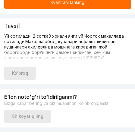
Kvartirani tanlang
Tavsif
Уй сотилади, 2 сотка3 хонали янги уй Чорток махаллада
сотилади.Махалла обод, кучалари асфальт килинган,
кушнилари ахилҳовлида мошинага кирадиган жой
борогороди борУй янги ремонт килинган, хеч ким
яшамагантелефон килиш учун номер 331698041
Ko'proq
E'lon noto'g'ri to'ldirilganmi?
Bizga xabar bering va biz muammoni ko‘rib chiqamiz
Shikoyat qiling