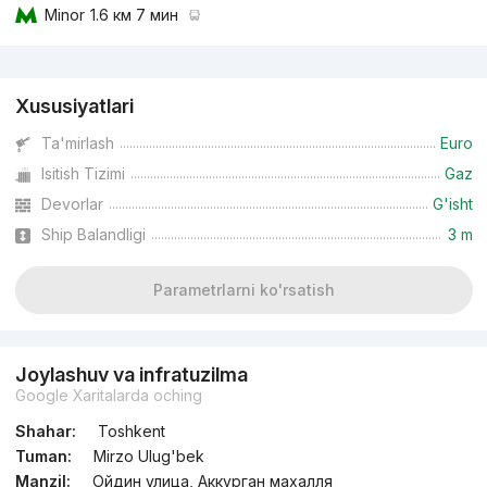
Minor
1.6 км 7 мин
Reklama
Xususiyatlari
Ta'mirlash
Euro
Isitish Tizimi
Gaz
Devorlar
G'isht
Ship Balandligi
3 m
Parametrlarni ko'rsatish
Joylashuv va infratuzilma
Google Xaritalarda oching
Shahar:
Toshkent
Tuman:
Mirzo Ulug'bek
Manzil:
Ойдин улица, Аккурган махалля