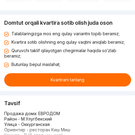
Domtut orqali kvartira sotib olish juda oson
Talablaringizga mos eng qulay variantni topib beramiz;
Kvartira sotib olishning eng qulay vaqtini aniqlab beramiz;
Quruvchi taklif qilayotgan chegirmalar haqida so‘zlab
beramiz;
Butunlay bepul maslahat;
Kvartirani tanlang
Tavsif
Продажа дома: ЕВРОДОМ
Район - М.Улугбекский
Улица - Оккурганская
Ориентир - ресторан Киш Миш