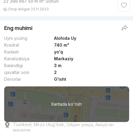
22 366 667
soʻm
m² uchun
Chop etilgan 23.11.2023
Eng muhimi
Uyni yozing
Alohida Uy
Kvadrat
740 m²
Kadastr
yo'q
Kanalizatsiya
Markaziy
Balandligi
3 m
qavatlar soni
2
Devorlar
G'isht
Xaritada ko'rish
Toshkent, Mirzo Ulug'bek, Ойдин улица, Аккурган
махалля