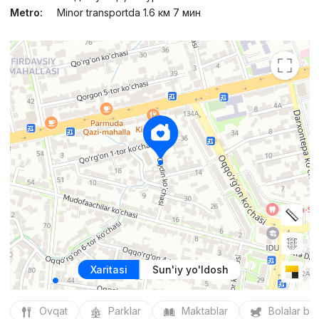
Metro:
Minor transportda 1.6 км 7 мин
Xaritasi
Sun'iy yo'ldosh
Ovqat
Parklar
Maktablar
Bolalar bo