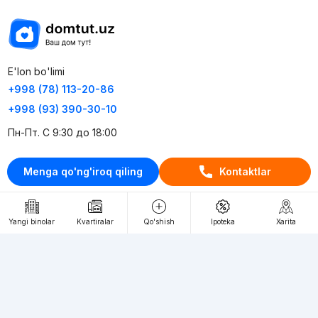
E'lon bo'limi
+998 (78) 113-20-86
+998 (93) 390-30-10
Пн-Пт. С 9:30 до 18:00
RU
UZ
Menga qo'ng'iroq qiling
Kontaktlar
Kontaktlar
Yangi binolar
Kvartiralar
Qo'shish
Ipoteka
Xarita
loyiha haqida
Webnow © loyihasi
Foydalanish shartlari
Maxfiylik siyosati