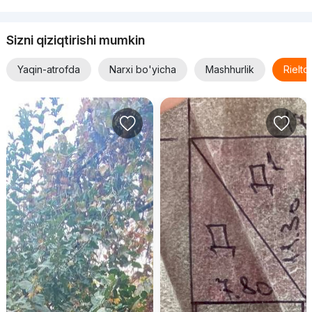
Sizni qiziqtirishi mumkin
Yaqin-atrofda
Narxi bo'yicha
Mashhurlik
Rielt