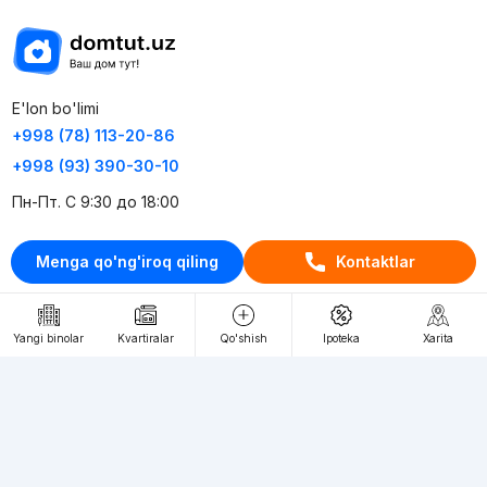
E'lon bo'limi
+998 (78) 113-20-86
+998 (93) 390-30-10
Пн-Пт. С 9:30 до 18:00
RU
UZ
Menga qo'ng'iroq qiling
Kontaktlar
Kontaktlar
Yangi binolar
Kvartiralar
Qo'shish
Ipoteka
Xarita
loyiha haqida
Webnow © loyihasi
Foydalanish shartlari
Maxfiylik siyosati