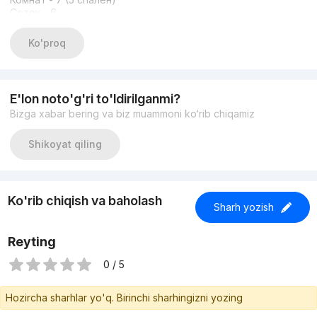
Соток - 6
Площадь дома м2 - 150
Этажей - 1
Ko'proq
Состояние - старый дом, под слом
Описание - фасад 20м ,
Цена - 600.000$
Телефон : +99893 581 10 20 Фарид
E'lon noto'g'ri to'ldirilganmi?
+99894 661 10 30 Тимур
Bizga xabar bering va biz muammoni ko‘rib chiqamiz
Наш бот в Telegramm http://telegram.me/fartimB_bot
Shikoyat qiling
Ko'rib chiqish va baholash
Sharh yozish
Reyting
0 / 5
Hozircha sharhlar yo'q. Birinchi sharhingizni yozing