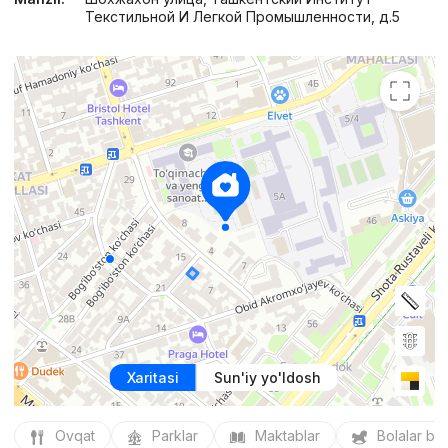
Текстильной И Легкой Промышленности, д.5
Xaritasi
Sun'iy yo'ldosh
Ovqat
Parklar
Maktablar
Bolalar bo