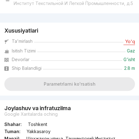
Институт Текстильной И Легкой Промышленности, д.5
Reklama
Xususiyatlari
Ta'mirlash
Yo'q
Isitish Tizimi
Gaz
Devorlar
G'isht
Ship Balandligi
2.8 m
Parametrlarni ko'rsatish
Joylashuv va infratuzilma
Google Xaritalarda oching
Shahar:
Toshkent
Tuman:
Yakkasaroy
Manzil:
Шохжахон улица, Ташкентский Институт