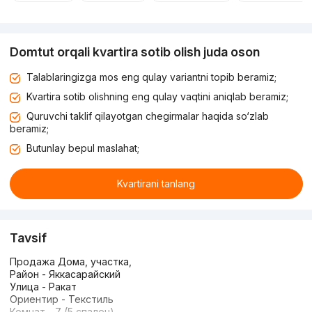
Domtut orqali kvartira sotib olish juda oson
Talablaringizga mos eng qulay variantni topib beramiz;
Kvartira sotib olishning eng qulay vaqtini aniqlab beramiz;
Quruvchi taklif qilayotgan chegirmalar haqida so‘zlab
beramiz;
Butunlay bepul maslahat;
Kvartirani tanlang
Tavsif
Продажа Дома, участка,
Район - Яккасарайский
Улица - Ракат
Ориентир - Текстиль
Комнат - 7 (5 спален)