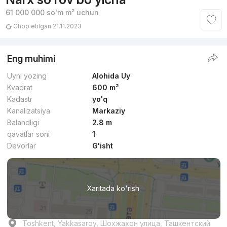
61 000 000
soʻm
m² uchun
Chop etilgan 21.11.2023
Eng muhimi
Uyni yozing
Alohida Uy
Kvadrat
600 m²
Kadastr
yo'q
Kanalizatsiya
Markaziy
Balandligi
2.8 m
qavatlar soni
1
Devorlar
G'isht
Xaritada ko'rish
Toshkent, Yakkasaroy, Шохжахон улица, Ташкентский