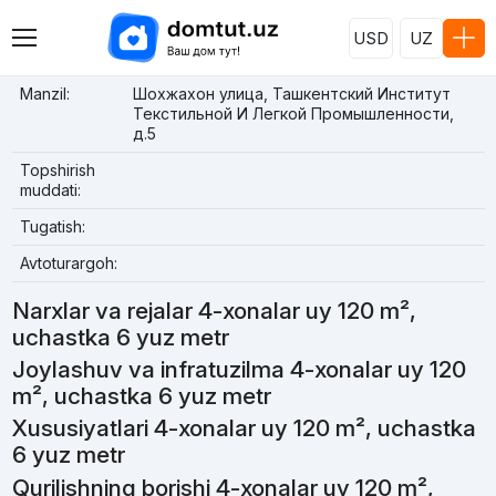
USD
UZ
Manzil:
Шохжахон улица, Ташкентский Институт
Текстильной И Легкой Промышленности,
д.5
Topshirish
muddati:
Tugatish:
Avtoturargoh:
Narxlar va rejalar 4-xonalar uy 120 m²,
uchastka 6 yuz metr
Joylashuv va infratuzilma 4-xonalar uy 120
m², uchastka 6 yuz metr
Xususiyatlari 4-xonalar uy 120 m², uchastka
6 yuz metr
Qurilishning borishi 4-xonalar uy 120 m²,