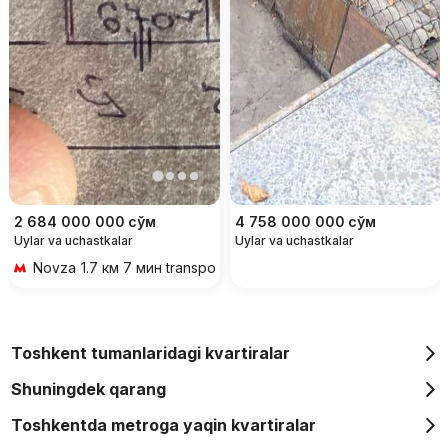
2 684 000 000
сўм
4 758 000 000
сўм
Uylar va uchastkalar
Uylar va uchastkalar
Novza
1.7 км 7 мин transportda
Toshkent tumanlaridagi kvartiralar
Shuningdek qarang
Toshkentda metroga yaqin kvartiralar