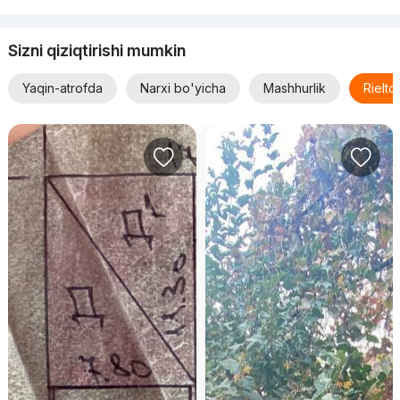
Sizni qiziqtirishi mumkin
Yaqin-atrofda
Narxi bo'yicha
Mashhurlik
Rielt