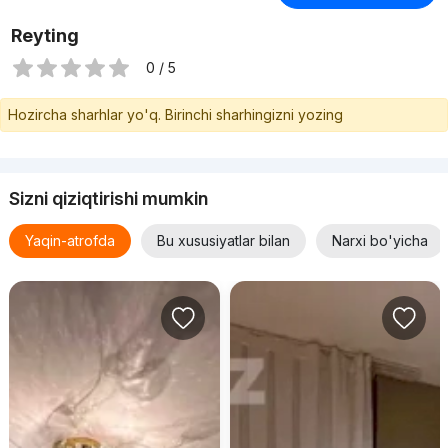
Reyting
0 / 5
Hozircha sharhlar yo'q. Birinchi sharhingizni yozing
Sizni qiziqtirishi mumkin
Yaqin-atrofda
Bu xususiyatlar bilan
Narxi bo'yicha