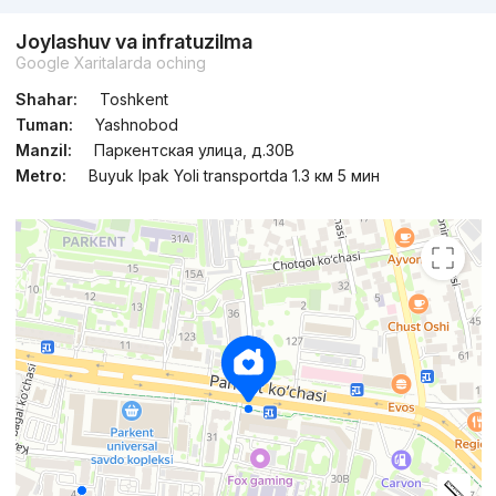
Joylashuv va infratuzilma
Topshirildi
,
Rieltor17
Google Xaritalarda oching
4-xonali kvartira, 140 m²
Shahar:
Toshkent
+998 (88) 816...
Tuman:
Yashnobod
Manzil:
Паркентская улица, д.30В
Metro:
Buyuk Ipak Yoli transportda 1.3 км 5 мин