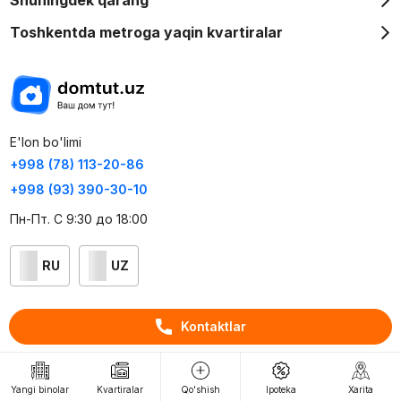
Toshkentda metroga yaqin kvartiralar
E'lon bo'limi
+998 (78) 113-20-86
+998 (93) 390-30-10
Пн-Пт. С 9:30 до 18:00
RU
UZ
Kontaktlar
Kontaktlar
loyiha haqida
Webnow © loyihasi
Yangi binolar
Kvartiralar
Qo'shish
Ipoteka
Xarita