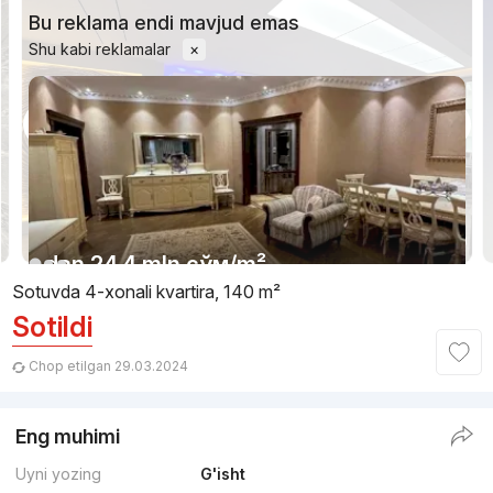
Bu reklama endi mavjud emas
Shu kabi reklamalar
×
1/8
dan
24.4 mln
сўм
/m²
Sotuvda 4-xonali kvartira, 140 m²
Sotildi
Topshirildi
,
Temur2
4-xonali kvartira, 115 m²
Chop etilgan 29.03.2024
+998 (97) 705...
Eng muhimi
Uyni yozing
G'isht