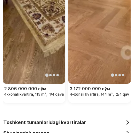
2 806 000 000
сўм
3 172 000 000
сўм
4-xonali kvartira, 115 m²,
1/4 qavat
4-xonali kvartira, 144 m²,
2/4 qavat
Toshkent tumanlaridagi kvartiralar
Shuningdek qarang