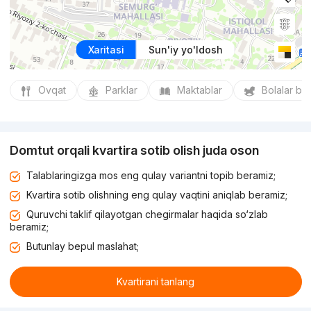
Xaritasi
Sun'iy yo'ldosh
Ovqat
Parklar
Maktablar
Bolalar bo
Domtut orqali kvartira sotib olish juda oson
Talablaringizga mos eng qulay variantni topib beramiz;
Kvartira sotib olishning eng qulay vaqtini aniqlab beramiz;
Quruvchi taklif qilayotgan chegirmalar haqida so‘zlab
beramiz;
Butunlay bepul maslahat;
Kvartirani tanlang