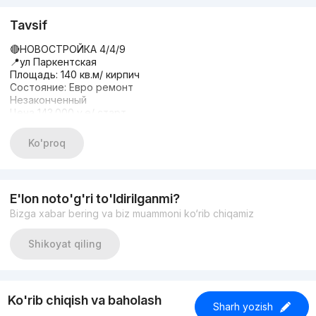
Tavsif
🔴НОВОСТРОЙКА 4/4/9
📍ул Паркентская
Площадь: 140 кв.м/ кирпич
Состояние: Евро ремонт
Незаконченный
Цена 143.000 у.е/ старт
📞+99897-705-60-06
📞+99890-980-60-06
Ko'proq
E'lon noto'g'ri to'ldirilganmi?
Bizga xabar bering va biz muammoni ko‘rib chiqamiz
Shikoyat qiling
Ko'rib chiqish va baholash
Sharh yozish