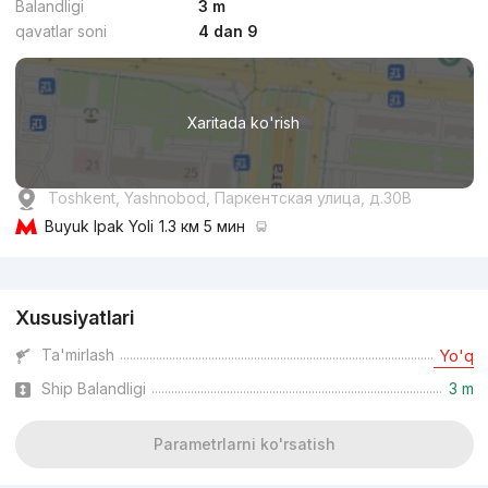
Balandligi
3 m
qavatlar soni
4 dan 9
dan
22.7 mln
сўм
/m²
Xaritada ko'rish
Topshirildi
,
Rieltor19
Toshkent, Yashnobod, Паркентская улица, д.30В
4-xonali kvartira, 140 m²
Buyuk Ipak Yoli
1.3 км 5 мин
+998 (99) 843...
Reklama
Xususiyatlari
Ta'mirlash
Yo'q
Ship Balandligi
3 m
Parametrlarni ko'rsatish
dan
25.3 mln
сўм
/m²