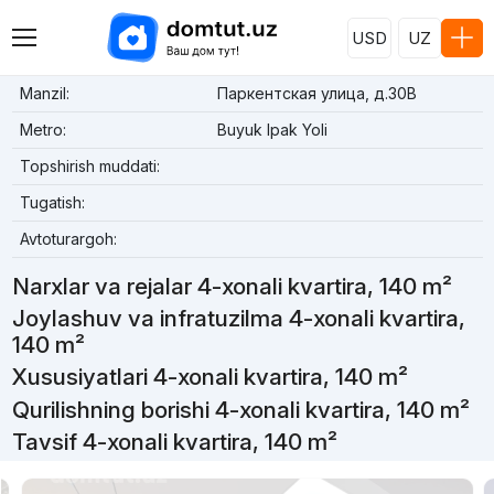
USD
UZ
Manzil:
Паркентская улица, д.30В
Metro:
Buyuk Ipak Yoli
Topshirish muddati:
Tugatish:
Avtoturargoh:
Narxlar va rejalar 4-xonali kvartira, 140 m²
Joylashuv va infratuzilma 4-xonali kvartira,
140 m²
Xususiyatlari 4-xonali kvartira, 140 m²
Qurilishning borishi 4-xonali kvartira, 140 m²
Tavsif 4-xonali kvartira, 140 m²