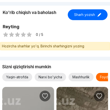
Ko'rib chiqish va baholash
Sharh yozish
Reyting
0 / 5
Hozircha sharhlar yo'q. Birinchi sharhingizni yozing
Sizni qiziqtirishi mumkin
Yaqin-atrofda
Narxi bo'yicha
Mashhurlik
Foyda