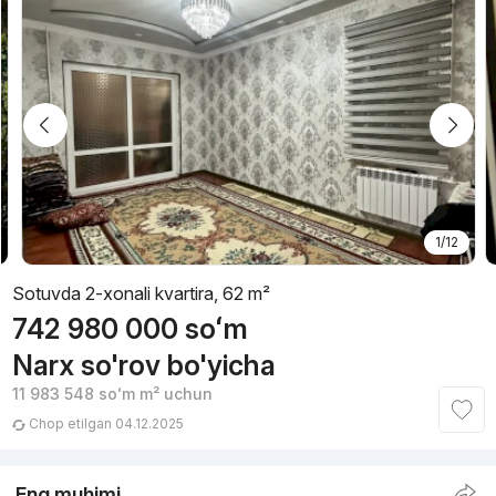
1/12
Sotuvda 2-xonali kvartira, 62 m²
742 980 000
soʻm
Narx so'rov bo'yicha
11 983 548
soʻm
m² uchun
Chop etilgan 04.12.2025
Eng muhimi