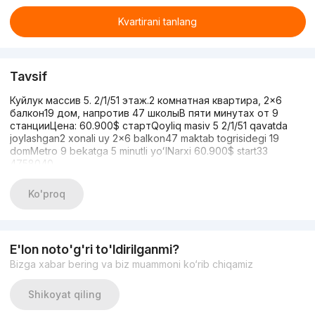
Kvartirani tanlang
Tavsif
Куйлук массив 5. 2/1/51 этаж.2 комнатная квартира, 2×6
балкон19 дом, напротив 47 школыВ пяти минутах от 9
станцииЦена: 60.900$ стартQoyliq masiv 5 2/1/51 qavatda
joylashgan2 xonali uy 2x6 balkon47 maktab togrisidegi 19
domMetro 9 bekatga 5 minutli yoʻlNarxi 60.900$ start33
4758040
Ko'proq
E'lon noto'g'ri to'ldirilganmi?
Bizga xabar bering va biz muammoni ko‘rib chiqamiz
Shikoyat qiling