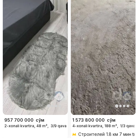
957 700 000
сўм
1 573 800 000
сўм
2-xonali kvartira, 48 m²,
3/9 qavat
4-xonali kvartira, 188 m²,
1/3 qavat
Строителей
1.8 км 7 мин tr