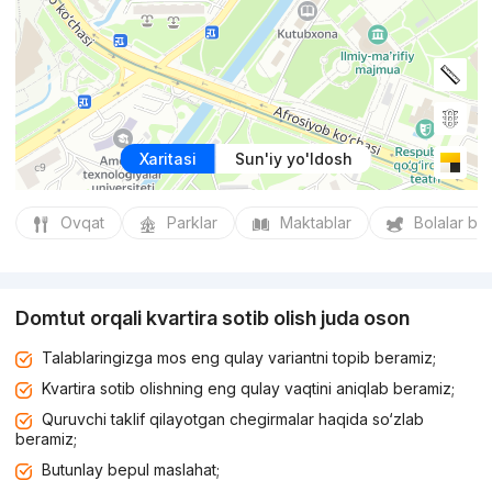
Xaritasi
Sun'iy yo'ldosh
Ovqat
Parklar
Maktablar
Bolalar bo
Domtut orqali kvartira sotib olish juda oson
Talablaringizga mos eng qulay variantni topib beramiz;
Kvartira sotib olishning eng qulay vaqtini aniqlab beramiz;
Quruvchi taklif qilayotgan chegirmalar haqida so‘zlab
beramiz;
Butunlay bepul maslahat;