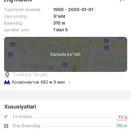
Topshirish muddati
1990 - 2000-01-01
Uyni yozing
G'isht
Balandligi
310 m
qavatlar soni
1 dan 5
Xaritada ko'rish
Toshkent, Sergeli,
Космонавтов
682 м 9 мин
Reklama
Xususiyatlari
Ta'mirlash
Yo'q
Ship Balandligi
310 m