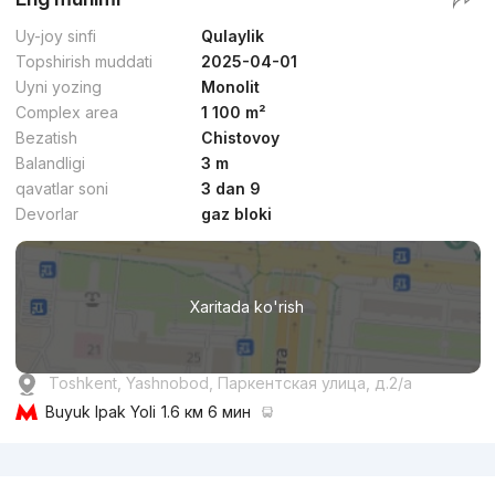
Uy-joy sinfi
Qulaylik
Topshirish muddati
2025-04-01
Uyni yozing
Monolit
Complex area
1 100 m²
Bezatish
Chistovoy
Balandligi
3 m
qavatlar soni
3 dan 9
Devorlar
gaz bloki
Xaritada ko'rish
Toshkent, Yashnobod, Паркентская улица, д.2/a
Buyuk Ipak Yoli
1.6 км 6 мин
Reklama