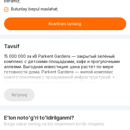
beramiz;
Butunlay bepul maslahat;
Kvartirani tanlang
Tavsif
15 000 000 за кВ Parkent Gardens — закрытый зелёный
комплекс с детскими площадками, кафе и прогулочными
аллеями. Выгодная инвестиция: цена растёт по мере
готовности дома. Parkent Gardens — жилой комплекс
нового поколения с продуманной инфраструктурой: •
Закрытая охраняемая территория • Детские и
спортивные площадки • Прогулочные аллеи и озеленение
• Магазины, кафе и всё для комфортной жизни в шаговой
Ko'proq
доступности. Сдача — III квартал 2026 года. Застройщик
надёжный, стройка идёт по графику. A блок | 3 этаж | 109
м² Полностью достроена — перегородки, окна, дверь
установлены.
E'lon noto'g'ri to'ldirilganmi?
Bizga xabar bering va biz muammoni ko‘rib chiqamiz