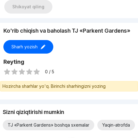
Shikoyat qiling
Ko'rib chiqish va baholash TJ «Parkent Gardens»
Sharh yozish
Reyting
0 / 5
Hozircha sharhlar yo'q. Birinchi sharhingizni yozing
Sizni qiziqtirishi mumkin
TJ «Parkent Gardens» boshqa sxemalar
Yaqin-atrofda