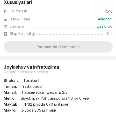
Xususiyatlari
Ta'mirlash
Yo'q
Isitish Tizimi
Avtonom
Devorlar
gaz bloki
Ship Balandligi
3 m
Parametrlarni ko'rsatish
Joylashuv va infratuzilma
Google Xaritalarda oching
Shahar:
Toshkent
Tuman:
Yashnobod
Manzil:
Паркентская улица, д.2/a
Metro:
Buyuk Ipak Yoli transportda 1.6 км 6 мин
Maktab:
№112 piyoda 670 м 8 мин
Makro:
piyoda 875 м 11 мин