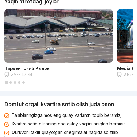
Yaqin atrofdagi joylar
Паркентский Рынок
Media Pa
5 мин 1.7 км
8 мин 2
Domtut orqali kvartira sotib olish juda oson
Talablaringizga mos eng qulay variantni topib beramiz;
Kvartira sotib olishning eng qulay vaqtini aniqlab beramiz;
Quruvchi taklif qilayotgan chegirmalar haqida so‘zlab