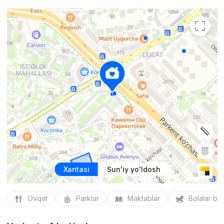
Xaritasi
Sun'iy yo'ldosh
Ovqat
Parklar
Maktablar
Bolalar bo