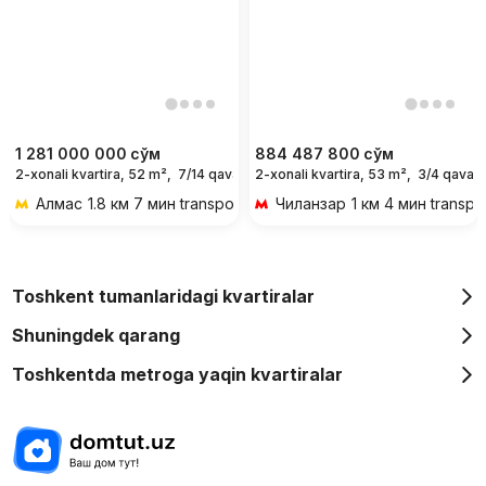
1 281 000 000
сўм
884 487 800
сўм
2-xonali kvartira, 52 m²,
7/14 qavat
2-xonali kvartira, 53 m²,
3/4 qavat
Алмас
1.8 км 7 мин transportda
Чиланзар
1 км 4 мин transpo
Toshkent tumanlaridagi kvartiralar
Shuningdek qarang
Toshkentda metroga yaqin kvartiralar