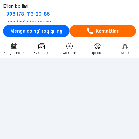
E'lon bo'limi
+998 (78) 113-20-86
+998 (93) 390-30-10
Menga qo'ng'iroq qiling
Kontaktlar
Пн-Пт. С 9:30 до 18:00
RU
UZ
Yangi binolar
Kvartiralar
Qo'shish
Ipoteka
Xarita
Kontaktlar
loyiha haqida
Webnow © loyihasi
Foydalanish shartlari
Maxfiylik siyosati
Ommaviy taklif