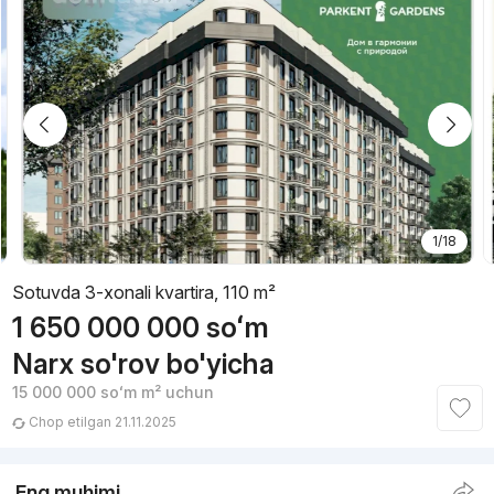
1/18
Sotuvda 3-xonali kvartira, 110 m²
1 650 000 000
soʻm
Narx so'rov bo'yicha
15 000 000
soʻm
m² uchun
Chop etilgan 21.11.2025
Eng muhimi