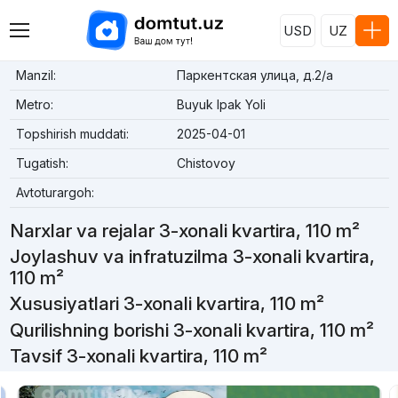
USD
UZ
Manzil:
Паркентская улица, д.2/a
Metro:
Buyuk Ipak Yoli
Topshirish muddati:
2025-04-01
Tugatish:
Chistovoy
Avtoturargoh:
Narxlar va rejalar 3-xonali kvartira, 110 m²
Joylashuv va infratuzilma 3-xonali kvartira,
110 m²
Xususiyatlari 3-xonali kvartira, 110 m²
Qurilishning borishi 3-xonali kvartira, 110 m²
Tavsif 3-xonali kvartira, 110 m²