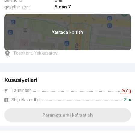
qavatlar soni
5 dan 7
Xaritada ko'rish
Toshkent, Yakkasaroy,
Reklama
Xususiyatlari
Ta'mirlash
Yo'q
Ship Balandligi
3 m
Parametrlarni ko'rsatish