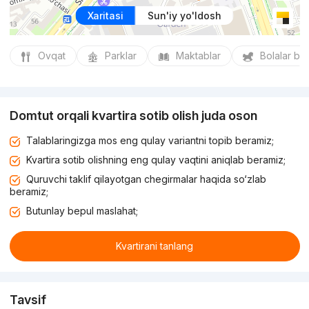
Xaritasi
Sun'iy yo'ldosh
Ovqat
Parklar
Maktablar
Bolalar bo
Domtut orqali kvartira sotib olish juda oson
Talablaringizga mos eng qulay variantni topib beramiz;
Kvartira sotib olishning eng qulay vaqtini aniqlab beramiz;
Quruvchi taklif qilayotgan chegirmalar haqida so‘zlab
beramiz;
Butunlay bepul maslahat;
Kvartirani tanlang
Tavsif