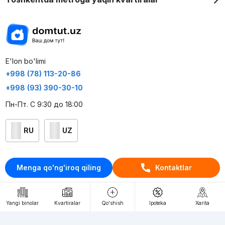
E'lon bo'limi
+998 (78) 113-20-86
+998 (93) 390-30-10
Пн-Пт. С 9:30 до 18:00
RU
UZ
Kontaktlar
Menga qo'ng'iroq qiling
Kontaktlar
loyiha haqida
Webnow © loyihasi
Yangi binolar
Kvartiralar
Qo'shish
Ipoteka
Xarita
Foydalanish shartlari