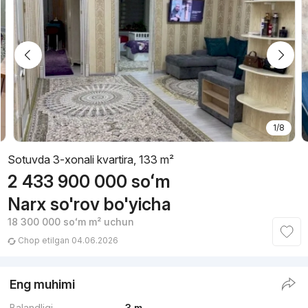
1/8
Sotuvda 3-xonali kvartira, 133 m²
2 433 900 000
soʻm
Narx so'rov bo'yicha
18 300 000
soʻm
m² uchun
Chop etilgan 04.06.2026
Eng muhimi
Balandligi
3 m