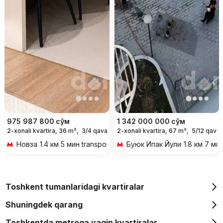
975 987 800
сўм
1 342 000 000
сўм
2-xonali kvartira, 36 m²,
3/4 qavat
2-xonali kvartira, 67 m²,
5/12 qavat
Новза
1.4 км 5 мин transportda
Буюк Ипак Йули
1.8 км 7 ми
Toshkent tumanlaridagi kvartiralar
Shuningdek qarang
Toshkentda metroga yaqin kvartiralar