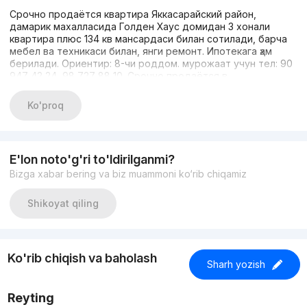
Срочно продаётся квартира Яккасарайский район,
дамарик махалласида Голден Хаус домидан 3 хонали
квартира плюс 134 кв мансардаси билан сотилади, барча
мебел ва техникаси билан, янги ремонт. Ипотекага ҳам
берилади. Ориентир: 8-чи роддом. мурожаат учун тел: 90
947 42 24, 98 727 88 10. Срочно продаётся в
Яккасарайском районе, в дамарик махалласида, 3-
комнатная квартира с мансардой площадью 134 кв.м, дом
Ko'proq
от Голдена Хауса, со всей мебелью и техникой, с евро
ремонтом; ипотека возможна. Ориентир: 8-й роддом.
Звоните по номерам: 90 947 42 24, 98 727 88 10.
E'lon noto'g'ri to'ldirilganmi?
Bizga xabar bering va biz muammoni ko‘rib chiqamiz
Shikoyat qiling
Ko'rib chiqish va baholash
Sharh yozish
Reyting