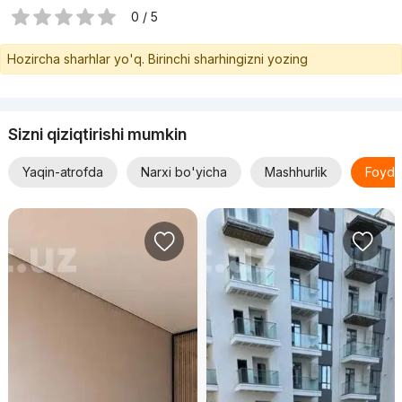
0 / 5
Hozircha sharhlar yo'q. Birinchi sharhingizni yozing
Sizni qiziqtirishi mumkin
Yaqin-atrofda
Narxi bo'yicha
Mashhurlik
Foyda