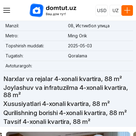
USD
UZ
Manzil:
08, Истикбол улица
Metro:
Ming Orik
Topshirish muddati:
2025-05-03
Tugatish:
Qoralama
Avtoturargoh:
Narxlar va rejalar 4-xonali kvartira, 88 m²
Joylashuv va infratuzilma 4-xonali kvartira,
88 m²
Xususiyatlari 4-xonali kvartira, 88 m²
Qurilishning borishi 4-xonali kvartira, 88 m²
Tavsif 4-xonali kvartira, 88 m²