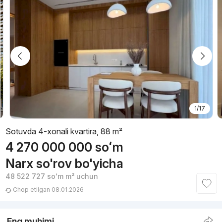
1/17
Sotuvda 4-xonali kvartira, 88 m²
4 270 000 000
soʻm
Narx so'rov bo'yicha
48 522 727
soʻm
m² uchun
Chop etilgan 08.01.2026
Eng muhimi