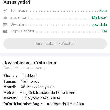
Xususiyatlari
Ta'mirlash
Euro
Isitish Tizimi
Markaziy
Devorlar
gaz bloki
Ship Balandligi
3 m
Parametrlarni ko'rsatish
Joylashuv va infratuzilma
Google Xaritalarda oching
Shahar:
Toshkent
Tuman:
Yashnobod
Manzil:
08, Истикбол улица
Metro:
Ming Orik transportda 1.3 км 5 мин
Maktab:
94 piyoda 7 min 600 m
Do'stlik Istirohat Bog'i:
transportda 6 min 3 km