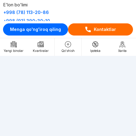
E'lon bo'limi
+998 (78) 113-20-86
+998 (93) 390-30-10
Menga qo'ng'iroq qiling
Kontaktlar
Пн-Пт. С 9:30 до 18:00
RU
UZ
Yangi binolar
Kvartiralar
Qo'shish
Ipoteka
Xarita
Kontaktlar
loyiha haqida
Webnow © loyihasi
Foydalanish shartlari
Maxfiylik siyosati
Ommaviy taklif