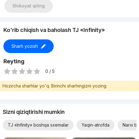
Shikoyat qiling
Ko'rib chiqish va baholash TJ «Infinity»
Sharh yozish
Reyting
0 / 5
Hozircha sharhlar yo'q. Birinchi sharhingizni yozing
Sizni qiziqtirishi mumkin
TJ «Infinity» boshqa sxemalar
Yaqin-atrofda
Narxi b