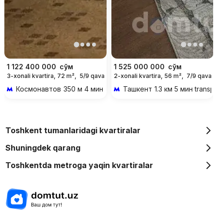
1 122 400 000
сўм
1 525 000 000
сўм
3-xonali kvartira, 72 m²,
5/9 qavat
2-xonali kvartira, 56 m²,
7/9 qavat
Космонавтов
350 м 4 мин piyoda
Ташкент
1.3 км 5 мин transp
Toshkent tumanlaridagi kvartiralar
Shuningdek qarang
Toshkentda metroga yaqin kvartiralar