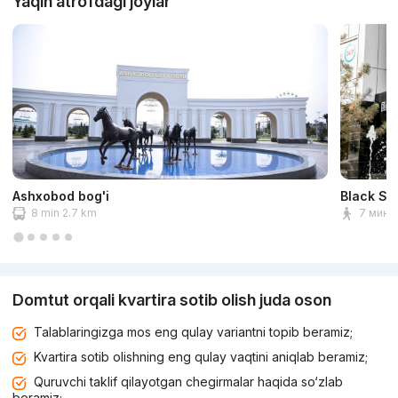
Yaqin atrofdagi joylar
Ashxobod bog'i
Black St
8 min 2.7 km
7 мин 
Domtut orqali kvartira sotib olish juda oson
Talablaringizga mos eng qulay variantni topib beramiz;
Kvartira sotib olishning eng qulay vaqtini aniqlab beramiz;
Quruvchi taklif qilayotgan chegirmalar haqida so‘zlab
beramiz;