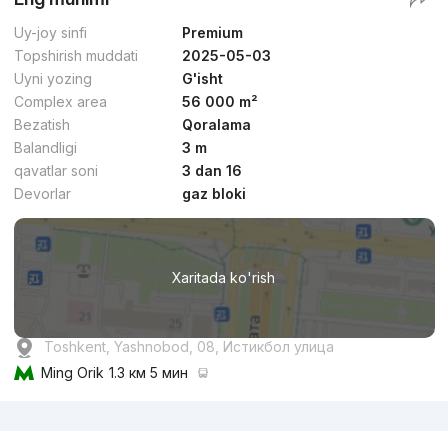
Uy-joy sinfi
Premium
Topshirish muddati
2025-05-03
Uyni yozing
G'isht
Complex area
56 000 m²
Bezatish
Qoralama
Balandligi
3 m
qavatlar soni
3 dan 16
Devorlar
gaz bloki
Xaritada ko'rish
Toshkent, Yashnobod, 08, Истикбол улица
Ming Orik
1.3 км 5 мин
Reklama