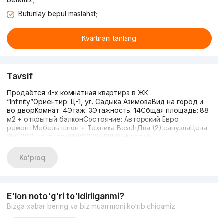
Butunlay bepul maslahat;
Kvartirani tanlang
Tavsif
Продаётся 4-х комнатная квартира в ЖК
“Infinity”Ориентир: Ц-1, ул. Садыка АзимоваВид на город и
во дворКомнат: 4Этаж: 3Этажность: 14Общая площадь: 88
м2 + открытый балконСостояние: Авторский Евро
ремонтМебель шпон + Техника BoschДва (2) санузлаЦена:
350.000 y.e./торг+998909859959 Николай
Ko'proq
E'lon noto'g'ri to'ldirilganmi?
Bizga xabar bering va biz muammoni ko‘rib chiqamiz