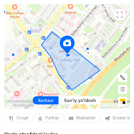
Xaritasi
Sun'iy yo'ldosh
Ovqat
Parklar
Maktablar
Bolalar bo