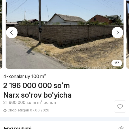
1/7
4-xonalar uy 100 m²
2 196 000 000
soʻm
Narx so'rov bo'yicha
21 960 000
soʻm
m² uchun
Chop etilgan 07.06.2026
Eng muhimi