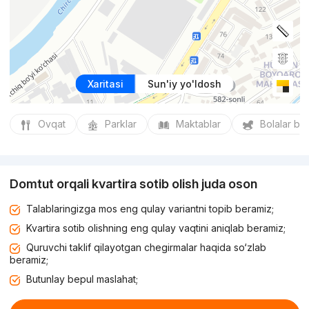
Xaritasi
Sun'iy yo'ldosh
Ovqat
Parklar
Maktablar
Bolalar bo
Domtut orqali kvartira sotib olish juda oson
Talablaringizga mos eng qulay variantni topib beramiz;
Kvartira sotib olishning eng qulay vaqtini aniqlab beramiz;
Quruvchi taklif qilayotgan chegirmalar haqida so‘zlab
beramiz;
Butunlay bepul maslahat;