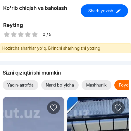
Ko'rib chiqish va baholash
Sharh yozish
Reyting
0 / 5
Hozircha sharhlar yo'q. Birinchi sharhingizni yozing
Sizni qiziqtirishi mumkin
Yaqin-atrofda
Narxi bo'yicha
Mashhurlik
Foyda