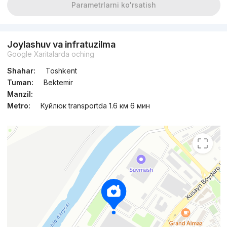
Parametrlarni ko'rsatish
Joylashuv va infratuzilma
Google Xaritalarda oching
Shahar:
Toshkent
Tuman:
Bektemir
Manzil:
Metro:
Куйлюк transportda 1.6 км 6 мин