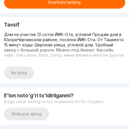
Kvartirani tanlang
Tavsif
Дом на участке 13 соток ЙИК-Ота, угловой Продам дом в
ЮкориЧирчикском районе, посёлок ЙИК-Ота. От Ташкента
15 минут езды. Широкая улица, угловой дом. Удобный
заезд с большой дороги. Можно под бизнес: бассейн,
кафе, спа-салон, база, склад, мини-ферма и многое другое.
13 соток, 4 комнаты. Форма участка прямоугольная,
размер 45/30. Идеальное расположение дома. Есть все
коммуникации: газ природный, вода (скважина, насос),
Ko'proq
электричество. Цена указана за сотку: 13 000 $. Общая
стоимость: было 220 000 $. СЕЙЧАС цена: 180 000 $
срочно! Звоните: 98 1260806, 91 1670990
E'lon noto'g'ri to'ldirilganmi?
Bizga xabar bering va biz muammoni ko‘rib chiqamiz
Shikoyat qiling