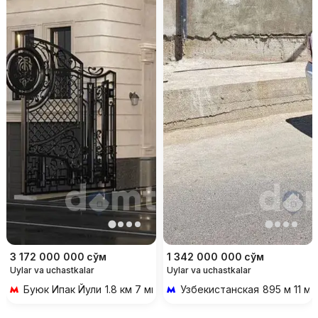
3 172 000 000
сўм
1 342 000 000
сўм
Uylar va uchastkalar
Uylar va uchastkalar
Буюк Ипак Йули
1.8 км 7 мин transportda
Узбекистанская
895 м 11 ми