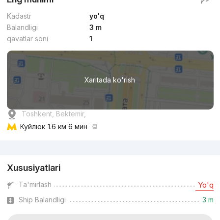
Kadastr
yo'q
Balandligi
3 m
qavatlar soni
1
Xaritada ko'rish
Toshkent, Bektemir,
Куйлюк
1.6 км 6 мин
Reklama
Xususiyatlari
Ta'mirlash
Yo'q
Ship Balandligi
3 m