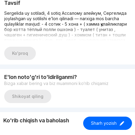
Tavsif
Sergelida uy sotiladi, 4 sotiq Ассалому алейкум, Сергелида
joylashgan uy sotilishi e’lon qilinadi — narxiga mos barcha
qulayliklar mavjud: - 4 сотик - 5 хона + ( хамма қулайликлари
бор котта тёплый полли ошхона ) - туалет ( унитаз ,
чашаген + гигиенический душ ) - хоммом ( титан + тошли
парицца қилишга ) - сув , газ , свет , канализация хаммаси
бор - қўшимчасига качалкани суви 24/7 бор , електр
моторда ишлади - кладофкада + ( подвол хам бор ) -
Ko'proq
ховлида олма , олча , шоптоли , бодом , гилос дарахтлари
бор . - бемалол 4 та мошина сигади - мактаб икки қадам ,
бохча хаммаси ёнимизда - котта мошина ёлига яқин лекин
мошиналани шовқини ешитиладиган даражада емас , тинч
E'lon noto'g'ri to'ldirilganmi?
раён - нархи : $ 200.000 - манзил Тошкент ш., Сергели т-ни
Bizga xabar bering va biz muammoni ko‘rib chiqamiz
, Еркинлик к. 70 ориентир Ўзгариш Бексарой чойхона - тел :
Фақат шунга : (90) 982 98 11 , (97) 757 52 07 Дилноза
Shikoyat qiling
Ko'rib chiqish va baholash
Sharh yozish