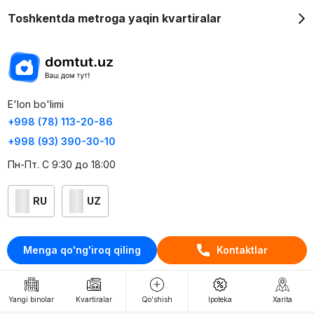
Toshkentda metroga yaqin kvartiralar
E'lon bo'limi
+998 (78) 113-20-86
+998 (93) 390-30-10
Пн-Пт. С 9:30 до 18:00
RU
UZ
Kontaktlar
Menga qo'ng'iroq qiling
Kontaktlar
loyiha haqida
Webnow © loyihasi
Yangi binolar
Kvartiralar
Qo'shish
Ipoteka
Xarita