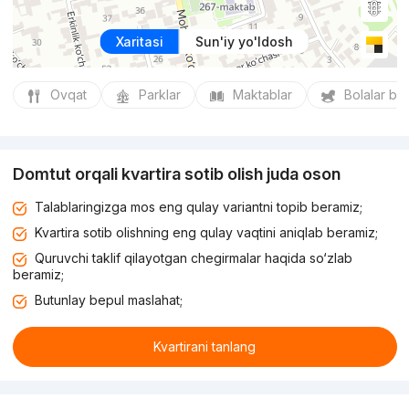
Xaritasi
Sun'iy yo'ldosh
Ovqat
Parklar
Maktablar
Bolalar bo
Domtut orqali kvartira sotib olish juda oson
Talablaringizga mos eng qulay variantni topib beramiz;
Kvartira sotib olishning eng qulay vaqtini aniqlab beramiz;
Quruvchi taklif qilayotgan chegirmalar haqida so‘zlab
beramiz;
Butunlay bepul maslahat;
Kvartirani tanlang