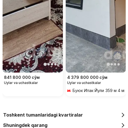
841 800 000
сўм
4 379 800 000
сўм
Uylar va uchastkalar
Uylar va uchastkalar
Буюк Ипак Йули
359 м 4 ми
Toshkent tumanlaridagi kvartiralar
Shuningdek qarang