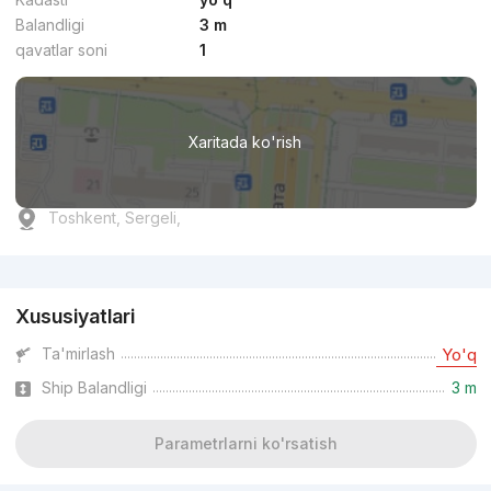
Balandligi
3 m
qavatlar soni
1
Xaritada ko'rish
Toshkent, Sergeli,
Reklama
Xususiyatlari
Ta'mirlash
Yo'q
Ship Balandligi
3 m
Parametrlarni ko'rsatish