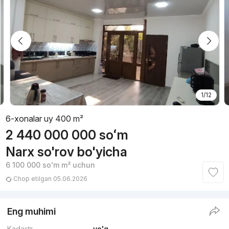
1/12
6-xonalar uy 400 m²
2 440 000 000
soʻm
Narx so'rov bo'yicha
6 100 000
soʻm
m² uchun
Chop etilgan 05.06.2026
Eng muhimi
Kadastr
yo'q