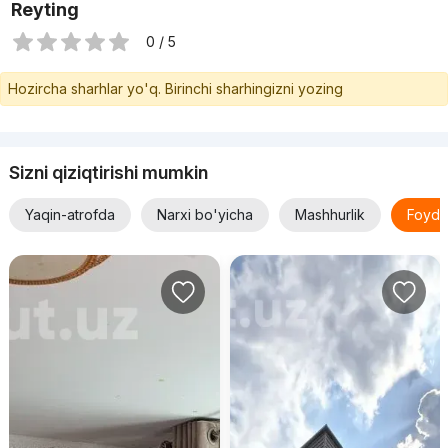
Reyting
0 / 5
Hozircha sharhlar yo'q. Birinchi sharhingizni yozing
Sizni qiziqtirishi mumkin
Yaqin-atrofda
Narxi bo'yicha
Mashhurlik
Foyda