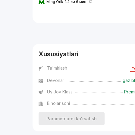
Ming Orik
1.4 км 6 мин
Reklama
Xususiyatlari
Ta'mirlash
Y
Devorlar
gaz bl
Uy-Joy Klassi
Prem
Binolar soni
Parametrlarni ko'rsatish