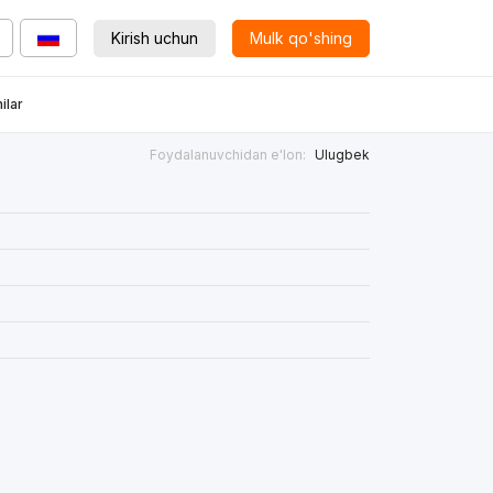
Kirish uchun
Mulk qo'shing
ilar
Foydalanuvchidan e'lon:
Ulugbek