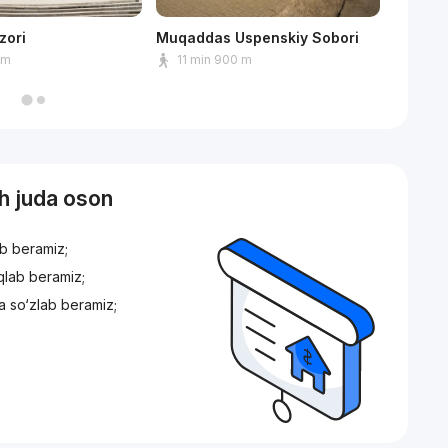
zori
Muqaddas Uspenskiy Sobori
Toshken
instituti
 m
11 min 900 m
2 min
sh juda oson
ib beramiz;
iqlab beramiz;
a so‘zlab beramiz;