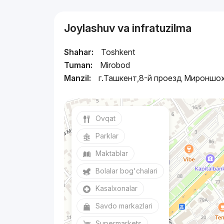
Joylashuv va infratuzilma
Shahar:
Toshkent
Tuman:
Mirobod
Manzil:
г.Ташкент,8-й проезд Мироншо
Ovqat
Parklar
Maktablar
Bolalar bog'chalari
Kasalxonalar
Savdo markazlari
Supermarkets