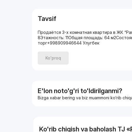
Tavsif
Продаётся 3-х комнатная квартира в ЖК “Pa
8Этажность: 11Общая площадь: 64 м2Состояни
торг+998909946644 Улугбек
Ko'proq
E'lon noto'g'ri to'ldirilganmi?
Bizga xabar bering va biz muammoni ko‘rib chiq
Ko'rib chiqish va baholash TJ