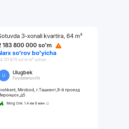
Sotuvda 3-xonali kvartira, 64 m²
2 183 800 000
soʻm
Narx so'rov bo'yicha
4 121 875
soʻm
m² uchun
Ulugbek
U
Foydalanuvchi
oshkent, Mirobod, г.Ташкент,8-й проезд
Мироншох,д5
Ming Orik
1.4 км 6 мин