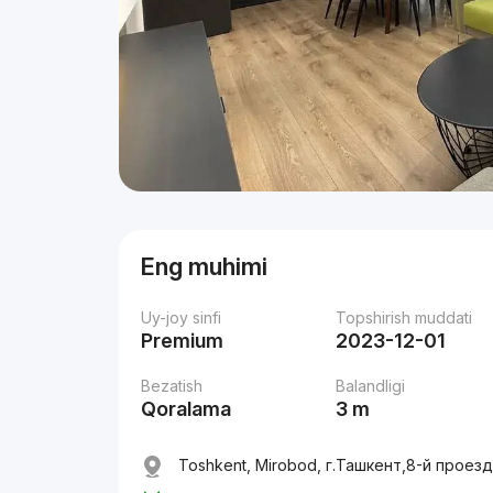
Eng muhimi
Uy-joy sinfi
Topshirish muddati
Premium
2023-12-01
Bezatish
Balandligi
Qoralama
3 m
Toshkent, Mirobod, г.Ташкент,8-й прое