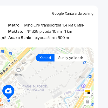
Google Xaritalarda oching
Metro:
Ming Orik transportda 1.4 км 6 мин
Maktab:
№ 328 piyoda 10 min 1 km
х,д5
Asaka Bank:
piyoda 5 min 600 m
Xaritasi
Sun'iy yo'ldosh