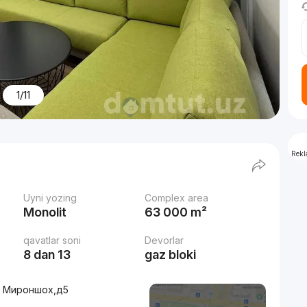
1/11
Rek
Uyni yozing
Complex area
Monolit
63 000 m²
qavatlar soni
Devorlar
8 dan 13
gaz bloki
зд Мироншох,д5