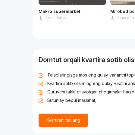
Makro supermarket
Mirobod bo
3 min 350 m
5 min 600
Domtut orqali kvartira sotib oli
Talablaringizga mos eng qulay variantni top
Kvartira sotib olishning eng qulay vaqtini an
Quruvchi taklif qilayotgan chegirmalar haqid
Butunlay bepul maslahat;
Kvartirani tanlang