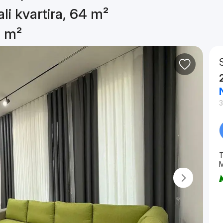
li kvartira, 64 m²
4 m²
3
T