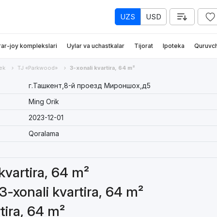
UZS
USD
rar-joy komplekslari
Uylar va uchastkalar
Tijorat
Ipoteka
Quruvch
ek
TJ «Parkwood»
3-xonali kvartira, 64 m²
г.Ташкент,8-й проезд Мироншох,д5
Ming Orik
2023-12-01
Qoralama
 kvartira, 64 m²
3-xonali kvartira, 64 m²
tira, 64 m²