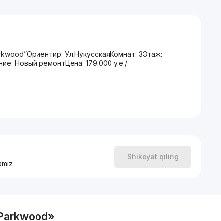
rkwood”Ориентир: Ул.НукусскаяКомнат: 3Этаж:
е: Новый ремонтЦена: 179.000 y.e./
Shikoyat qiling
amiz
 «Parkwood»