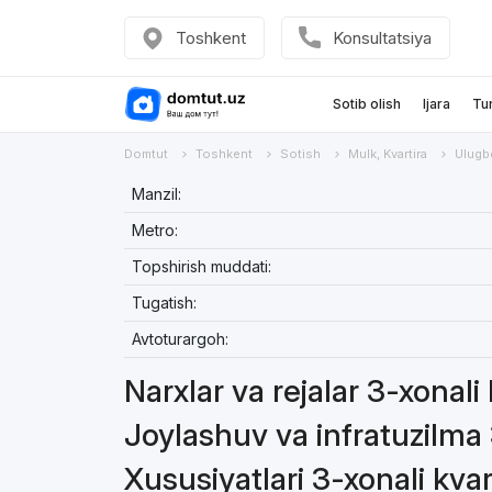
Toshkent
Konsultatsiya
Sotib olish
Ijara
Tu
Domtut
Toshkent
Sotish
Mulk, Kvartira
Ulugb
Manzil:
Metro:
Topshirish muddati:
Tugatish:
Avtoturargoh:
Narxlar va rejalar 3-xonali
Joylashuv va infratuzilma 
Xususiyatlari 3-xonali kvar