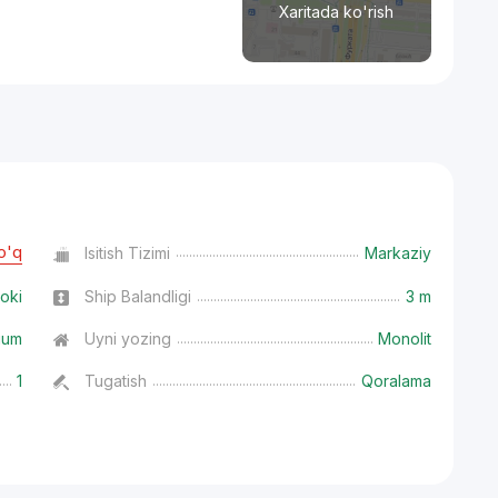
Xaritada ko'rish
o'q
Isitish Tizimi
Markaziy
oki
Ship Balandligi
3 m
ium
Uyni yozing
Monolit
1
Tugatish
Qoralama