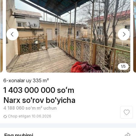
1/5
6-xonalar uy 335 m²
1 403 000 000
soʻm
Narx so'rov bo'yicha
4 188 060
soʻm
m² uchun
Chop etilgan 10.06.2026
Eng muhimi