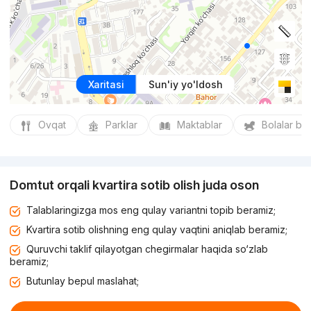
Xaritasi
Sun'iy yo'ldosh
Ovqat
Parklar
Maktablar
Bolalar bo
Domtut orqali kvartira sotib olish juda oson
Talablaringizga mos eng qulay variantni topib beramiz;
Kvartira sotib olishning eng qulay vaqtini aniqlab beramiz;
Quruvchi taklif qilayotgan chegirmalar haqida so‘zlab
beramiz;
Butunlay bepul maslahat;