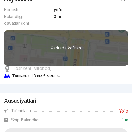
Kadastr
yo'q
Balandligi
3 m
qavatlar soni
1
Xaritada ko'rish
Toshkent, Mirobod,
Ташкент
1.3 км 5 мин
Reklama
Xususiyatlari
Ta'mirlash
Yo'q
Ship Balandligi
3 m