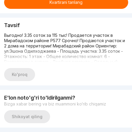
Kvartirani tanlang
Tavsif
Выгодно! 3.35 соток за 115 тыс! Продается участок в
Мирабадском районе P577 Срочно! Продаются участок и
2 дома на территории! Мирабадский район Ориентир:
ул.Эшона Одилходжаева - Площадь участка: 3.35 соток -
Этажность: 1 этаж - Общее количество комнат: 6 -
Расположен в тупике - Требует ремонта - Отдельный
вход в каждый дом - Санузел + ванная отдельно +
котельная - 2 большие комнаты + веранда - Кухня +
Ko'proq
коридор + 2 холла + 2 комнаты - Цена: 120.000 y.e старт -
Контакт: 90-8987654
E'lon noto'g'ri to'ldirilganmi?
Bizga xabar bering va biz muammoni ko‘rib chiqamiz
Shikoyat qiling