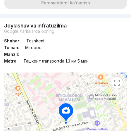
Parametrlarni ko'rsatish
Joylashuv va infratuzilma
Google Xaritalarda oching
Shahar:
Toshkent
Tuman:
Mirobod
Manzil:
Metro:
Ташкент transportda 1.3 км 5 мин