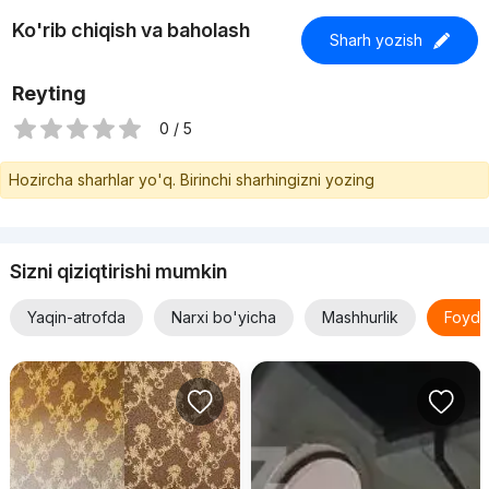
Ko'rib chiqish va baholash
Sharh yozish
Reyting
0 / 5
Hozircha sharhlar yo'q. Birinchi sharhingizni yozing
Sizni qiziqtirishi mumkin
Yaqin-atrofda
Narxi bo'yicha
Mashhurlik
Foyda