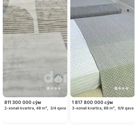
811 300 000
сўм
1 817 800 000
сўм
2-xonali kvartira, 48 m²,
3/4 qavat
3-xonali kvartira, 88 m²,
6/9 qavat