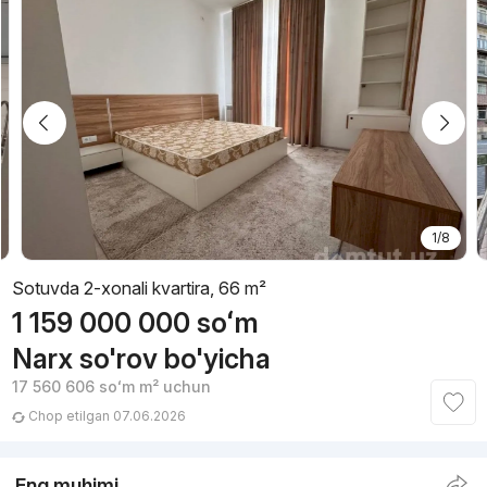
1/8
Sotuvda 2-xonali kvartira, 66 m²
1 159 000 000
soʻm
Narx so'rov bo'yicha
17 560 606
soʻm
m² uchun
Chop etilgan 07.06.2026
Eng muhimi