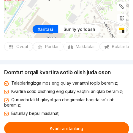
Xaritasi
Sun'iy yo'ldosh
Ovqat
Parklar
Maktablar
Bolalar bo
Domtut orqali kvartira sotib olish juda oson
Talablaringizga mos eng qulay variantni topib beramiz;
Kvartira sotib olishning eng qulay vaqtini aniqlab beramiz;
Quruvchi taklif qilayotgan chegirmalar haqida so‘zlab
beramiz;
Butunlay bepul maslahat;
Kvartirani tanlang