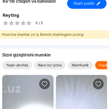
Ko'rib chiqish va baholash
Sharh yozish
Reyting
0 / 5
Hozircha sharhlar yo'q. Birinchi sharhingizni yozing
Sizni qiziqtirishi mumkin
Yaqin-atrofda
Narxi bo'yicha
Mashhurlik
Foyda