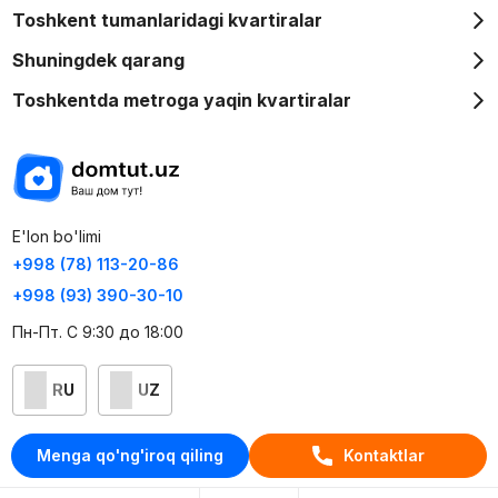
Toshkent tumanlaridagi kvartiralar
Shuningdek qarang
Toshkentda metroga yaqin kvartiralar
E'lon bo'limi
+998 (78) 113-20-86
+998 (93) 390-30-10
Пн-Пт. С 9:30 до 18:00
RU
UZ
Kontaktlar
Menga qo'ng'iroq qiling
Kontaktlar
loyiha haqida