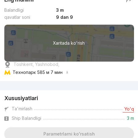
Balandligi
3 m
qavatlar soni
9 dan 9
Xaritada ko'rish
Toshkent, Yashnobod,
Технопарк
585 м 7 мин
Reklama
Xususiyatlari
Ta'mirlash
Yo'q
Ship Balandligi
3 m
Parametrlarni ko'rsatish