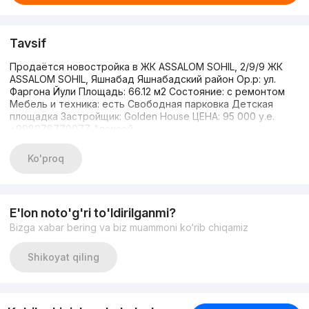
Tavsif
Продаётся новостройка в ЖК ASSALOM SOHIL, 2/9/9 ЖК
ASSALOM SOHIL, Яшнабад Яшнабадский район Ор.р: ул.
Фаргона Йули Площадь: 66.12 м2 Состояние: с ремонтом
Мебель и техника: есть Свободная парковка Детская
площадка Застройщик: Golden House ЦЕНА: 95 000 у.е.
+998978770077 Алексей
Ko'proq
E'lon noto'g'ri to'ldirilganmi?
Bizga xabar bering va biz muammoni ko‘rib chiqamiz
Shikoyat qiling