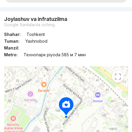
Joylashuv va infratuzilma
Google Xaritalarda oching
Shahar:
Toshkent
Tuman:
Yashnobod
Manzil:
Metro:
Технопарк piyoda 585 м 7 мин