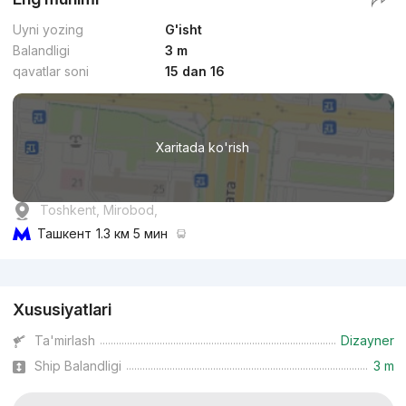
Uyni yozing
G'isht
Balandligi
3 m
qavatlar soni
15 dan 16
Xaritada ko'rish
Toshkent, Mirobod,
Ташкент
1.3 км 5 мин
Reklama
Xususiyatlari
Ta'mirlash
Dizayner
Ship Balandligi
3 m