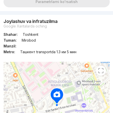
Parametrlarni ko'rsatish
Joylashuv va infratuzilma
Google Xaritalarda oching
Shahar:
Toshkent
Tuman:
Mirobod
Manzil:
Metro:
Ташкент transportda 1.3 км 5 мин