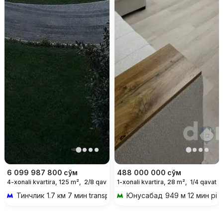
6 099 987 800
сўм
488 000 000
сўм
4-xonali kvartira, 125 m²,
2/8 qavat
1-xonali kvartira, 28 m²,
1/4 qavat
Тинчлик
1.7 км 7 мин transportda
Юнусабад
949 м 12 мин piy