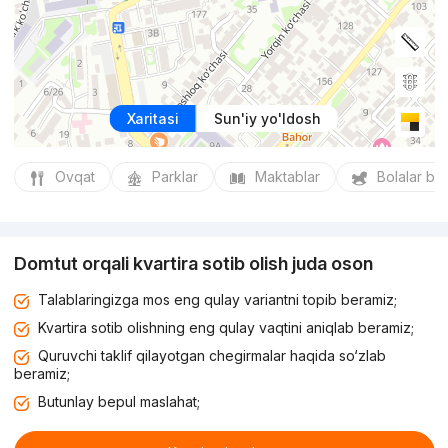
Xaritasi
Sun'iy yo'ldosh
Ovqat
Parklar
Maktablar
Bolalar bo
Domtut orqali kvartira sotib olish juda oson
Talablaringizga mos eng qulay variantni topib beramiz;
Kvartira sotib olishning eng qulay vaqtini aniqlab beramiz;
Quruvchi taklif qilayotgan chegirmalar haqida so‘zlab
beramiz;
Butunlay bepul maslahat;