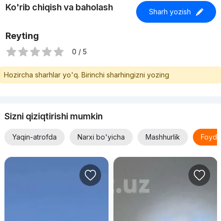
Ko'rib chiqish va baholash
Sharh yozish
Reyting
0 / 5
Hozircha sharhlar yo'q. Birinchi sharhingizni yozing
Sizni qiziqtirishi mumkin
Yaqin-atrofda
Narxi bo'yicha
Mashhurlik
Foyda