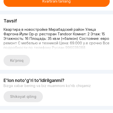
Kvartirani tanlang
Tavsif
Квартира в новостройке Мирабадский район Улица
Фаргона Йули Ор-р: ресторан Tandoor Комнат: 2 Этаж: 15
Этажность: 16 Площадь: 35 кв.м (+балкон) Состояние: евро
ремонт С мебелью и техникой Цена: 69.000 у.е срочно Все
подробности по телефону Руслан 996038088
Ko'proq
E'lon noto'g'ri to'ldirilganmi?
Bizga xabar bering va biz muammoni ko‘rib chiqamiz
Shikoyat qiling