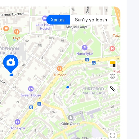
Xaritasi
Sun'iy yo'ldosh