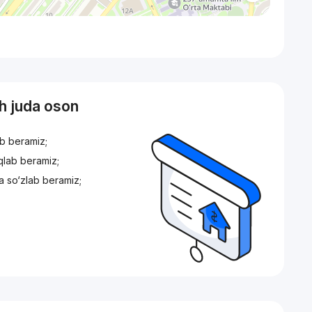
sh juda oson
ib beramiz;
iqlab beramiz;
a so‘zlab beramiz;