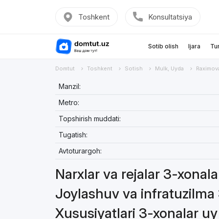
Toshkent
Konsultatsiya
Sotib olish
Ijara
Tu
Domtut
Toshkent
Sotish
Mulk, Uyda
Raximo
Manzil:
Metro:
Topshirish muddati:
Tugatish:
Avtoturargoh:
Narxlar va rejalar 3-xonal
Joylashuv va infratuzilma
Xususiyatlari 3-xonalar u