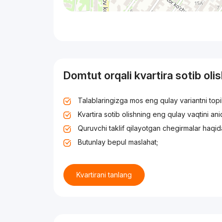
Domtut orqali kvartira sotib oli
Talablaringizga mos eng qulay variantni top
Kvartira sotib olishning eng qulay vaqtini an
Quruvchi taklif qilayotgan chegirmalar haqid
Butunlay bepul maslahat;
Kvartirani tanlang