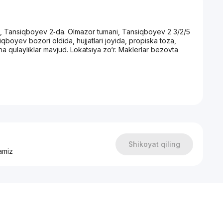
ani, Tansiqboyev 2‑da. Olmazor tumani, Tansiqboyev 2 3/2/5
qboyev bozori oldida, hujjatlari joyida, propiska toza,
a qulayliklar mavjud. Lokatsiya zo‘r. Maklerlar bezovta
Shikoyat qiling
amiz