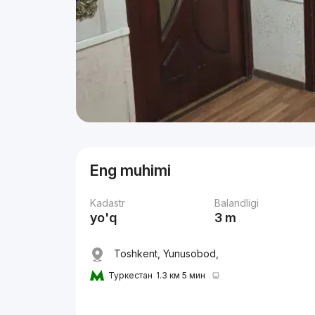
Eng muhimi
Kadastr
Balandligi
yo'q
3 m
Toshkent, Yunusobod,
Туркестан
1.3 км 5 мин