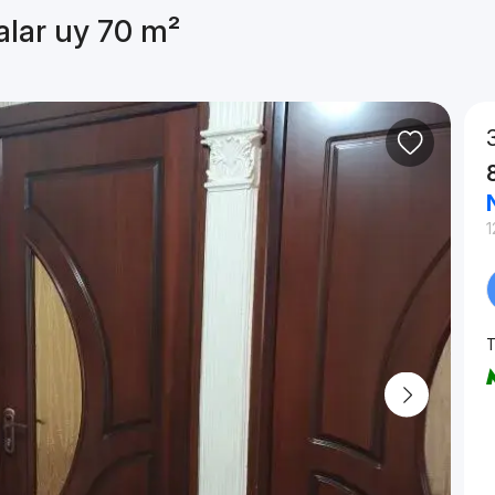
alar uy 70 m²
1
T