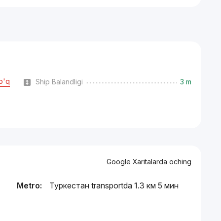
o'q
Ship Balandligi
3 m
Google Xaritalarda oching
Metro:
Туркестан transportda 1.3 км 5 мин