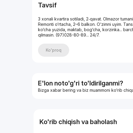
Tavsif
3 xonali kvartira sotiladi, 2‑qavat. Olmazor tum
Remonti o‘rtacha, 2–6 balkon. O‘zimni uyim. Tansi
ko‘cha yuzida, maktab, bog‘cha, korzinka... barch
qilmasin. (97)028-80-89... 24/7.
Ko'proq
E'lon noto'g'ri to'ldirilganmi?
Bizga xabar bering va biz muammoni ko‘rib chiq
Ko'rib chiqish va baholash