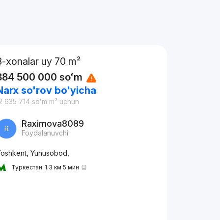
3-xonalar uy 70 m²
884 500 000
soʻm
Narx so'rov bo'yicha
2 635 714
soʻm
m² uchun
Raximova8089
R
Foydalanuvchi
oshkent, Yunusobod,
Туркестан
1.3 км 5 мин