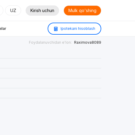
UZ
Kirish uchun
Mulk qo'shing
ilar
Ipotekani hisoblash
Foydalanuvchidan e'lon:
Raximova8089