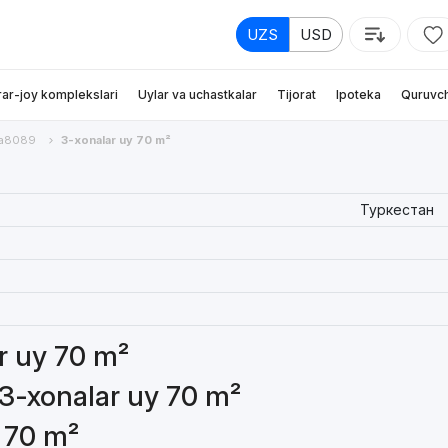
UZS
USD
rar-joy komplekslari
Uylar va uchastkalar
Tijorat
Ipoteka
Quruvch
va8089
3-xonalar uy 70 m²
Туркестан
ar uy 70 m²
 3-xonalar uy 70 m²
y 70 m²