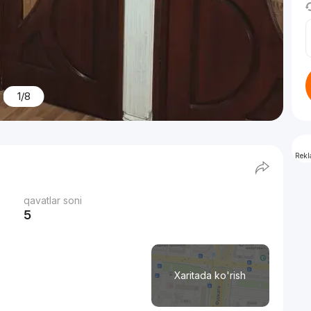
1/8
Rek
qavatlar soni
5
Xaritada ko'rish