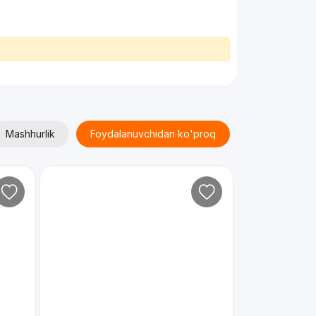
Mashhurlik
Foydalanuvchidan ko'proq