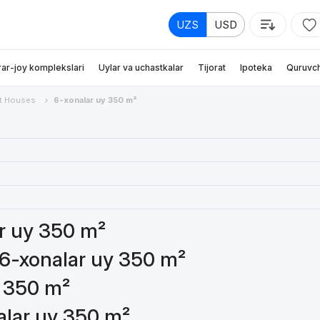
UZS
USD
rar-joy komplekslari
Uylar va uchastkalar
Tijorat
Ipoteka
Quruvch
t Houses
6-xonalar uy 350 m²
ar uy 350 m²
 6-xonalar uy 350 m²
y 350 m²
nalar uy 350 m²