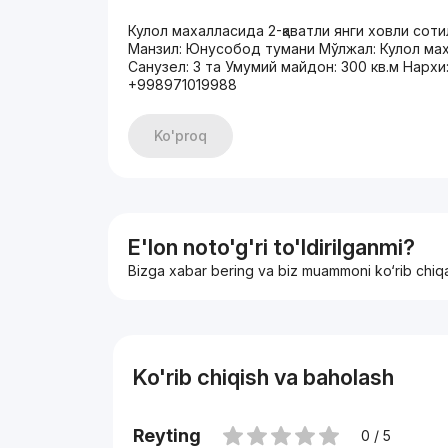
Кулол махалласида 2-қаватли янги ховли сот
Манзил: Юнусобод тумани Мўлжал: Кулол маха
Санузел: 3 та Умумий майдон: 300 кв.м Нарх
+998971019988
Ko'proq
E'lon noto'g'ri to'ldirilganmi?
Bizga xabar bering va biz muammoni ko‘rib chiq
Ko'rib chiqish va baholash
Reyting
0 / 5