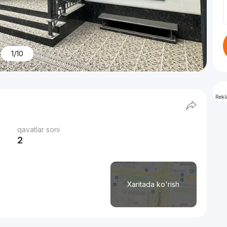
1/10
Rek
qavatlar soni
2
Xaritada ko'rish