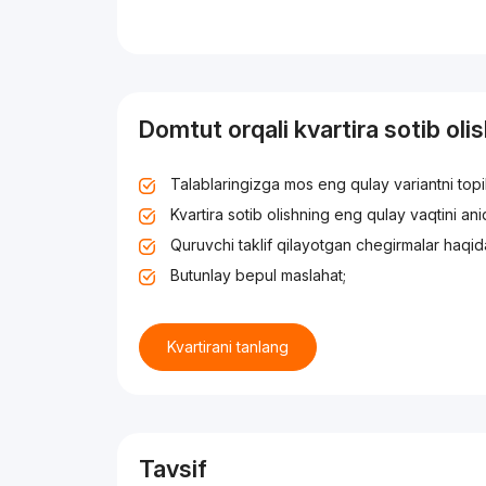
Domtut orqali kvartira sotib oli
Talablaringizga mos eng qulay variantni top
Kvartira sotib olishning eng qulay vaqtini an
Quruvchi taklif qilayotgan chegirmalar haqid
Butunlay bepul maslahat;
Kvartirani tanlang
Tavsif