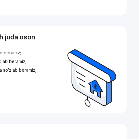
sh juda oson
ib beramiz;
iqlab beramiz;
a so‘zlab beramiz;