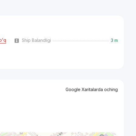
o'q
Ship Balandligi
3 m
Google Xaritalarda oching