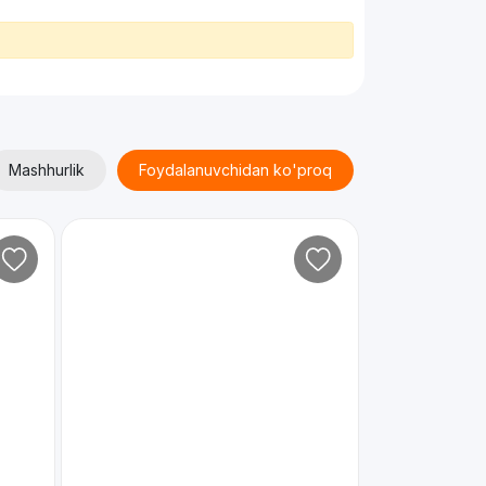
Mashhurlik
Foydalanuvchidan ko'proq