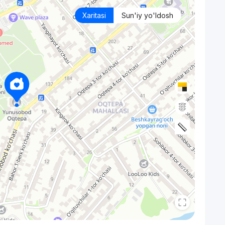
Xaritasi
Sun'iy yo'ldosh