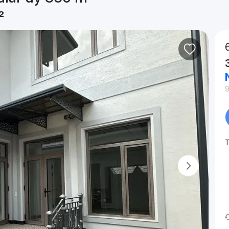
²
9
T