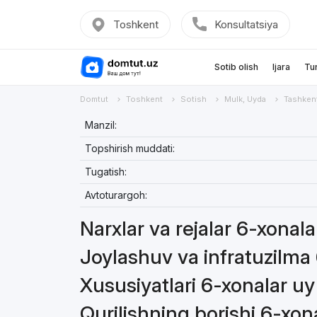
Toshkent
Konsultatsiya
Sotib olish
Ijara
Tu
Domtut
Toshkent
Sotish
Mulk, Uyda
Tashken
Manzil:
Topshirish muddati:
Tugatish:
Avtoturargoh:
Narxlar va rejalar 6-xonal
Joylashuv va infratuzilma
Xususiyatlari 6-xonalar u
Qurilishning borishi 6-xo