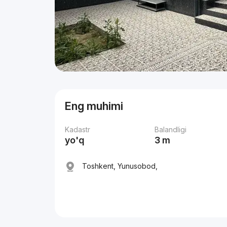
Eng muhimi
Kadastr
Balandligi
yo'q
3 m
Toshkent, Yunusobod,