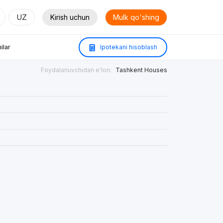
UZ
Kirish uchun
Mulk qo'shing
ilar
Ipotekani hisoblash
Foydalanuvchidan e'lon:
Tashkent Houses