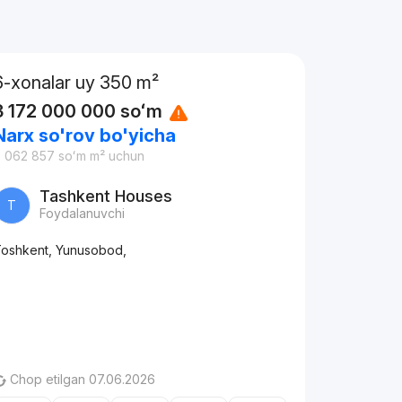
6-xonalar uy 350 m²
3 172 000 000
soʻm
Narx so'rov bo'yicha
 062 857
soʻm
m² uchun
Tashkent Houses
T
Foydalanuvchi
oshkent, Yunusobod,
Chop etilgan 07.06.2026