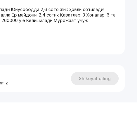
илади Юнусободда 2,6 сотоклик ҳовли сотилади!
лла Ер майдони: 2,4 сотик Қаватлар: 3 Ҳоналар: 6 та
и: 260000 у.е Келишилади Мурожаат учун:
Shikoyat qiling
amiz