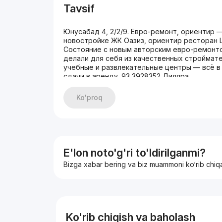
Tavsif
Юнусабад 4, 2/2/9. Евро-ремонт, ориентир 
новостройке ЖК Оазиз, ориентир ресторан Ш
Состояние с новым авторским евро-ремонто
делали для себя из качественных строймате
учебные и развлекательные центры — всё в
сдачи в аренду. 93 3928352 Диляра
Ko'proq
E'lon noto'g'ri to'ldirilganmi?
Bizga xabar bering va biz muammoni ko‘rib chiq
Ko'rib chiqish va baholash