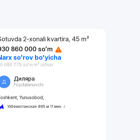
Sotuvda 2-xonali kvartira, 45 m²
930 860 000
soʻm
Narx so'rov bo'yicha
20 685 778
soʻm
m² uchun
Диляра
Д
Foydalanuvchi
oshkent, Yunusobod,
Узбекистанская
895 м 11 мин