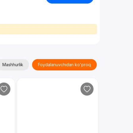
Mashhurlik
Foydalanuvchidan ko'proq