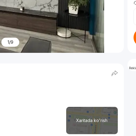
1/9
Rek
Xaritada ko'rish