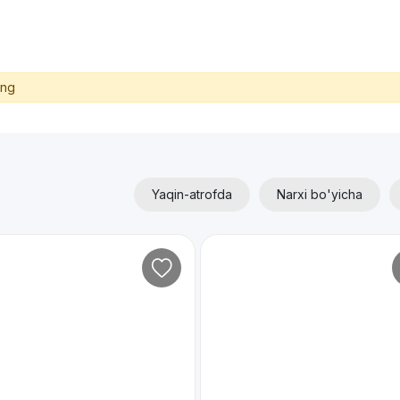
ing
Yaqin-atrofda
Narxi bo'yicha