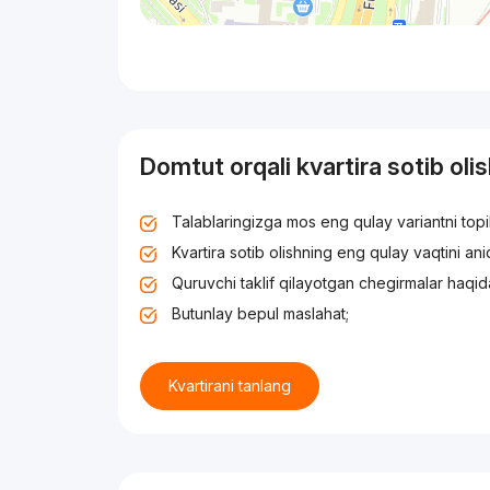
Domtut orqali kvartira sotib oli
Talablaringizga mos eng qulay variantni top
Kvartira sotib olishning eng qulay vaqtini an
Quruvchi taklif qilayotgan chegirmalar haqid
Butunlay bepul maslahat;
Kvartirani tanlang