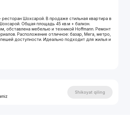
— ресторан Шохсарой. В продаже стильная квартира в
охсарой. Общая площадь 45 кв.м + балкон.
м, обставлена мебелью и техникой Hoffmann. Ремонт
риалов. Расположение отличное: базар, Мега, метро,
 пешей доступности. Идеально подходит для жилья и
Shikoyat qiling
amiz