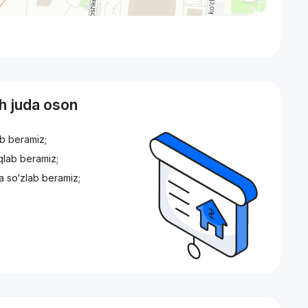
sh juda oson
ib beramiz;
iqlab beramiz;
a so‘zlab beramiz;