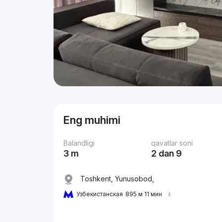
Eng muhimi
Balandligi
qavatlar soni
3 m
2 dan 9
Toshkent, Yunusobod,
Узбекистанская
895 м 11 мин