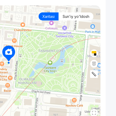
Xaritasi
Sun'iy yo'ldosh