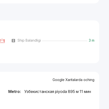
o'q
Ship Balandligi
3 m
Google Xaritalarda oching
Metro:
Узбекистанская piyoda 895 м 11 мин