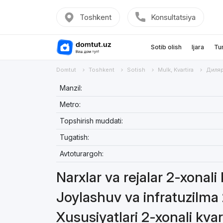
Toshkent
Konsultatsiya
Sotib olish
Ijara
Tu
Domtut
Toshkent
Sotish
Mulk, Kvartira
Диля
Manzil:
Metro:
Topshirish muddati:
Tugatish:
Avtoturargoh:
Narxlar va rejalar 2-xonali
Joylashuv va infratuzilma 
Xususiyatlari 2-xonali kvar