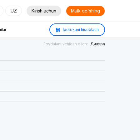
UZ
Kirish uchun
Mulk qo'shing
ilar
Ipotekani hisoblash
Foydalanuvchidan e'lon:
Диляра