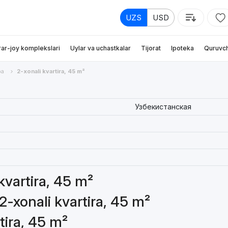
UZS
USD
rar-joy komplekslari
Uylar va uchastkalar
Tijorat
Ipoteka
Quruvch
ра
2-xonali kvartira, 45 m²
Узбекистанская
 kvartira, 45 m²
2-xonali kvartira, 45 m²
tira, 45 m²