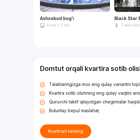
Ashxobod bog'i
Black Star 
8 min 2.7 km
7 мин 500
Domtut orqali kvartira sotib oli
Talablaringizga mos eng qulay variantni top
Kvartira sotib olishning eng qulay vaqtini an
Quruvchi taklif qilayotgan chegirmalar haqid
Butunlay bepul maslahat;
Kvartirani tanlang