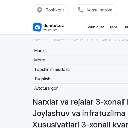
Toshkent
Konsultatsiya
Sotib olish
Ijara
Tu
Domtut
Toshkent
Sotish
Mulk, Kvartira
Nikol
Manzil:
Metro:
Topshirish muddati:
Tugatish:
Avtoturargoh:
Narxlar va rejalar 3-xonali
Joylashuv va infratuzilma 
Xususiyatlari 3-xonali kvar