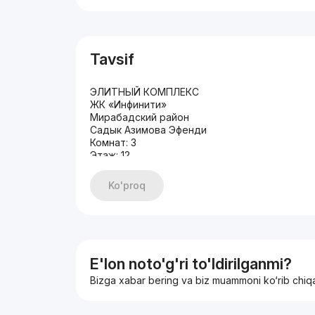
Tavsif
ЭЛИТНЫЙ КОМПЛЕКС
ЖК «Инфинити»
Мирабадский район
Садык Азимова Эфенди
Комнат: 3
Этаж: 12
Этажность:15
ОБЩАЯ ПЛОЩАДЬ: 80м2
Ko'proq
с Террасой
Состояние: Евро ЛЮКС
Ремонт в стиле Функционал
Техника Bosch
Укомплектована/новая
Мебелью и ТЕХНИКОЙ
E'lon noto'g'ri to'ldirilganmi?
Сантехника GROHE
Bizga xabar bering va biz muammoni ko‘rib chiq
Два(2) санузла
Гардеробная комната
Умный дом система Алиса