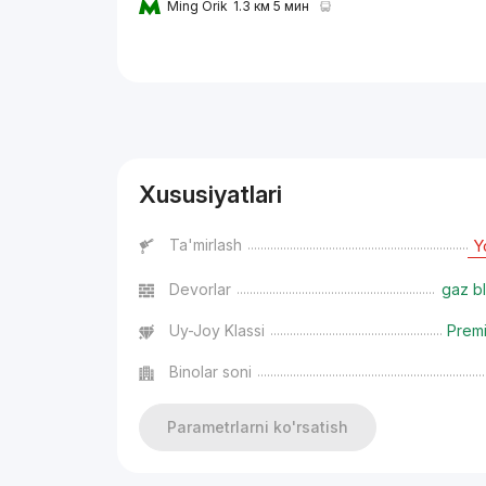
Ming Orik
1.3 км 5 мин
Reklama
Xususiyatlari
Ta'mirlash
Y
Devorlar
gaz bl
Uy-Joy Klassi
Prem
Binolar soni
Parametrlarni ko'rsatish