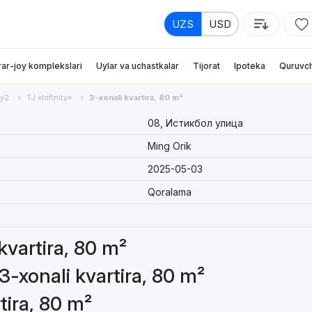
UZS
USD
rar-joy komplekslari
Uylar va uchastkalar
Tijorat
Ipoteka
Quruvch
ay2
TJ «Infinity»
3-xonali kvartira, 80 m²
08, Истикбол улица
Ming Orik
2025-05-03
Qoralama
 kvartira, 80 m²
3-xonali kvartira, 80 m²
tira, 80 m²