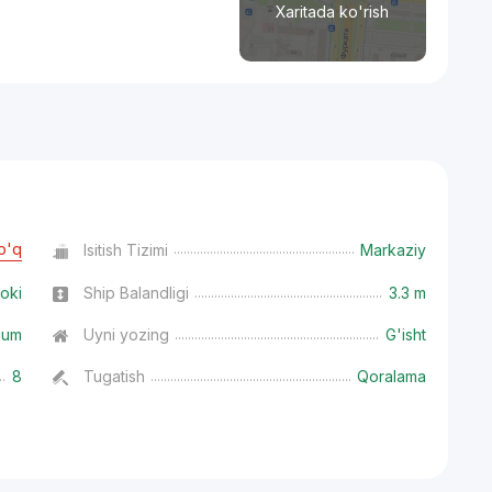
Xaritada ko'rish
o'q
Isitish Tizimi
Markaziy
oki
Ship Balandligi
3.3 m
ium
Uyni yozing
G'isht
8
Tugatish
Qoralama