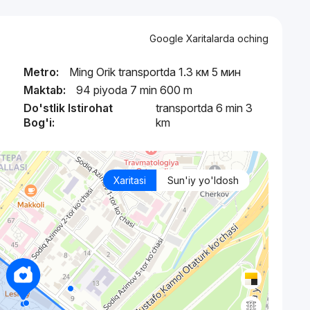
Google Xaritalarda oching
Metro:
Ming Orik transportda 1.3 км 5 мин
Maktab:
94 piyoda 7 min 600 m
Do'stlik Istirohat
transportda 6 min 3
Bog'i:
km
Xaritasi
Sun'iy yo'ldosh