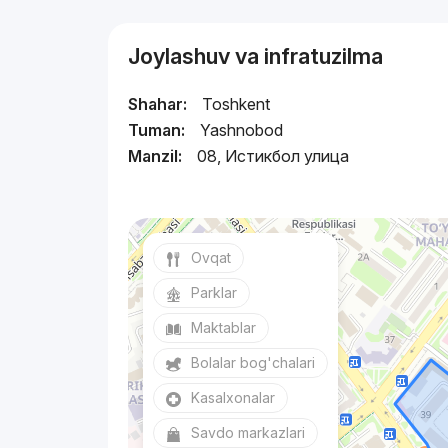
Joylashuv va infratuzilma
Shahar:
Toshkent
Tuman:
Yashnobod
Manzil:
08, Истикбол улица
Ovqat
Parklar
Maktablar
Bolalar bog'chalari
Kasalxonalar
Savdo markazlari