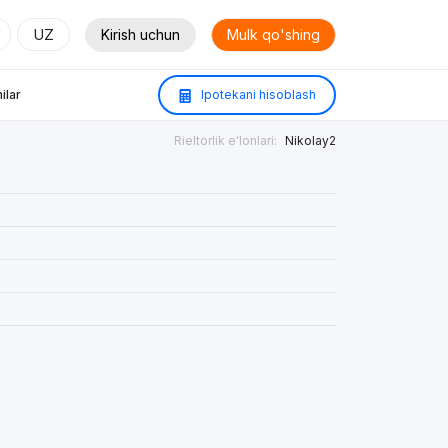
UZ
Kirish uchun
Mulk qo'shing
ilar
Ipotekani hisoblash
Rieltorlik e'lonlari:
Nikolay2