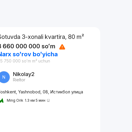
Sotuvda 3-xonali kvartira, 80 m²
3 660 000 000
soʻm
Narx so'rov bo'yicha
45 750 000
soʻm
m² uchun
Nikolay2
N
Rieltor
oshkent, Yashnobod, 08, Истикбол улица
Ming Orik
1.3 км 5 мин