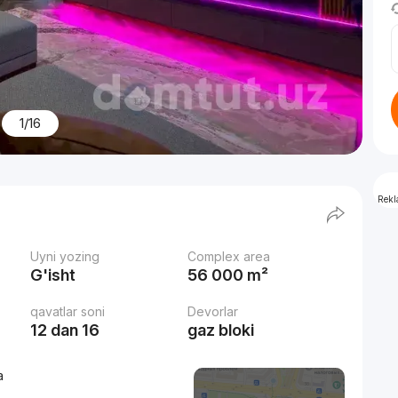
1/16
Rek
Uyni yozing
Complex area
G'isht
56 000 m²
qavatlar soni
Devorlar
12 dan 16
gaz bloki
а