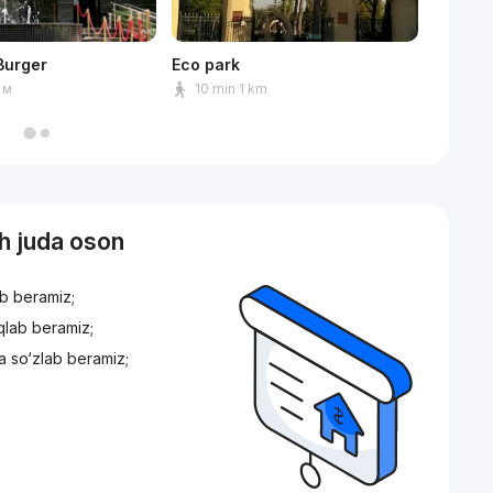
Burger
Eco park
M.M nom
Fedoro
 м
10 min 1 km
2 min
sh juda oson
ib beramiz;
iqlab beramiz;
a so‘zlab beramiz;