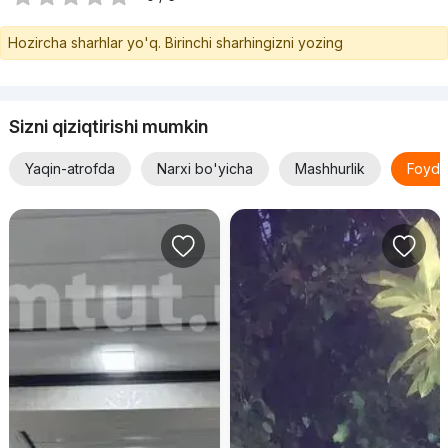
Hozircha sharhlar yo'q. Birinchi sharhingizni yozing
Sizni qiziqtirishi mumkin
Yaqin-atrofda
Narxi bo'yicha
Mashhurlik
Foyda