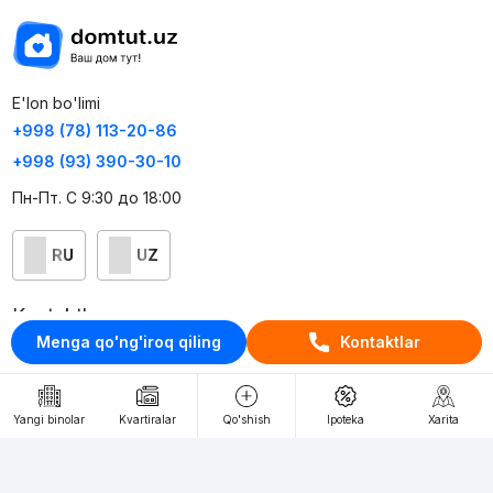
E'lon bo'limi
+998 (78) 113-20-86
+998 (93) 390-30-10
Пн-Пт. С 9:30 до 18:00
RU
UZ
Kontaktlar
Menga qo'ng'iroq qiling
Kontaktlar
loyiha haqida
Webnow © loyihasi
Yangi binolar
Kvartiralar
Qo'shish
Ipoteka
Xarita
Foydalanish shartlari
Maxfiylik siyosati