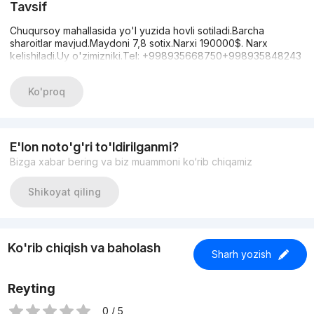
Tavsif
Chuqursoy mahallasida yo'l yuzida hovli sotiladi.Barcha
sharoitlar mavjud.Maydoni 7,8 sotix.Narxi 190000$. Narx
kelishiladi.Uy o'zimizniki.Tel: +998935668750+998935848243
Ko'proq
E'lon noto'g'ri to'ldirilganmi?
Bizga xabar bering va biz muammoni ko‘rib chiqamiz
Shikoyat qiling
Ko'rib chiqish va baholash
Sharh yozish
Reyting
0 / 5