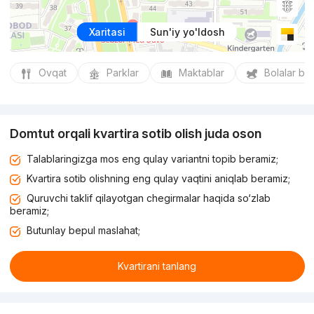
Xaritasi
Sun'iy yo'ldosh
Ovqat
Parklar
Maktablar
Bolalar bo
Domtut orqali kvartira sotib olish juda oson
Talablaringizga mos eng qulay variantni topib beramiz;
Kvartira sotib olishning eng qulay vaqtini aniqlab beramiz;
Quruvchi taklif qilayotgan chegirmalar haqida so‘zlab
beramiz;
Butunlay bepul maslahat;
Kvartirani tanlang