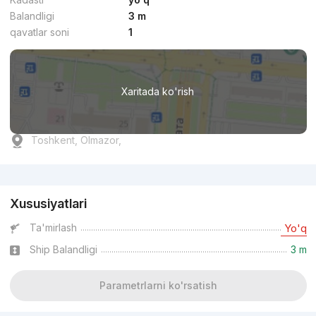
Balandligi
3 m
qavatlar soni
1
Xaritada ko'rish
Toshkent, Olmazor,
Reklama
Xususiyatlari
Ta'mirlash
Yo'q
Ship Balandligi
3 m
Parametrlarni ko'rsatish