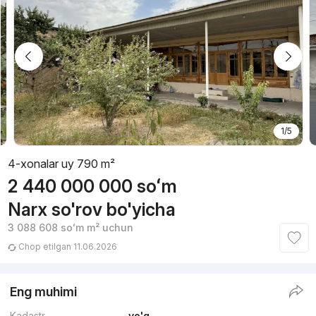
1/5
4-xonalar uy 790 m²
2 440 000 000
soʻm
Narx so'rov bo'yicha
3 088 608
soʻm
m² uchun
Chop etilgan 11.06.2026
Eng muhimi
Kadastr
yo'q