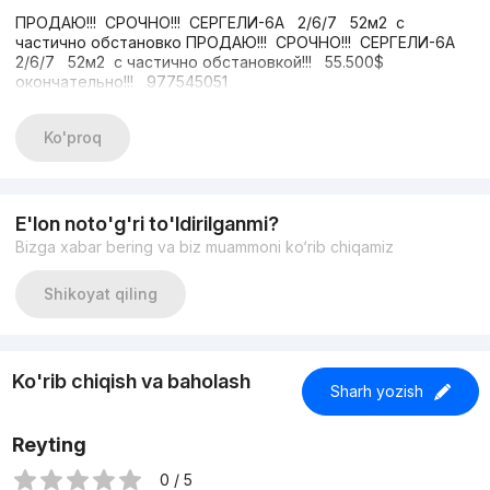
ПРОДАЮ!!! СРОЧНО!!! СЕРГЕЛИ-6А 2/6/7 52м2 с
частично обстановко ПРОДАЮ!!! СРОЧНО!!! СЕРГЕЛИ-6А
2/6/7 52м2 с частично обстановкой!!! 55.500$
окончательно!!! 977545051
Ko'proq
E'lon noto'g'ri to'ldirilganmi?
Bizga xabar bering va biz muammoni ko‘rib chiqamiz
Shikoyat qiling
Ko'rib chiqish va baholash
Sharh yozish
Reyting
0 / 5