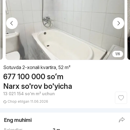
1/6
Sotuvda 2-xonali kvartira, 52 m²
677 100 000
soʻm
Narx so'rov bo'yicha
13 021 154
soʻm
m² uchun
Chop etilgan 11.06.2026
Eng muhimi
Balandligi
3 m