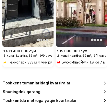
1 671 400 000
сўм
915 000 000
сўм
3-xonali kvartira, 83 m²,
9/9 qavat
2-xonali kvartira, 62 m²,
3/4 qavat
Технопарк
333 м 4 мин piyoda
Буюк Ипак Йули
1.8 км 7 ми
Toshkent tumanlaridagi kvartiralar
Shuningdek qarang
Toshkentda metroga yaqin kvartiralar