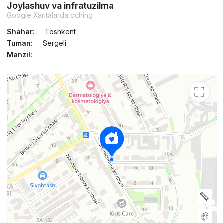
Joylashuv va infratuzilma
Google Xaritalarda oching
Shahar:
Toshkent
Tuman:
Sergeli
Manzil: