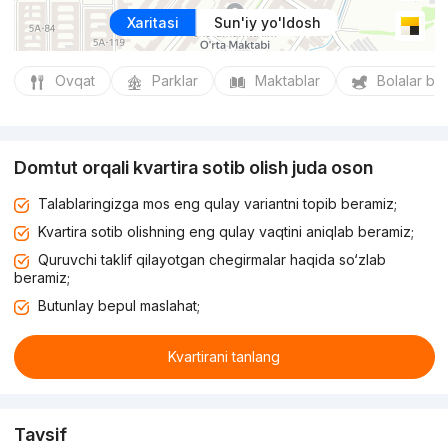
Xaritasi
Sun'iy yo'ldosh
Ovqat
Parklar
Maktablar
Bolalar bo
Domtut orqali kvartira sotib olish juda oson
Talablaringizga mos eng qulay variantni topib beramiz;
Kvartira sotib olishning eng qulay vaqtini aniqlab beramiz;
Quruvchi taklif qilayotgan chegirmalar haqida so‘zlab
beramiz;
Butunlay bepul maslahat;
Kvartirani tanlang
Tavsif