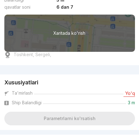
qavatlar soni
6 dan 7
Xaritada ko'rish
Toshkent, Sergeli,
Reklama
Xususiyatlari
Ta'mirlash
Yo'q
Ship Balandligi
3 m
Parametrlarni ko'rsatish