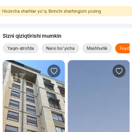
Hozircha sharhlar yo'q. Birinchi sharhingizni yozing
Sizni qiziqtirishi mumkin
Yaqin-atrofda
Narxi bo'yicha
Mashhurlik
Foyda